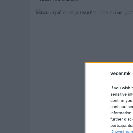
vecer.mk 
If you wish 
sensitive in
confirm you
continue se
information 
further disc
participants
Downstream 