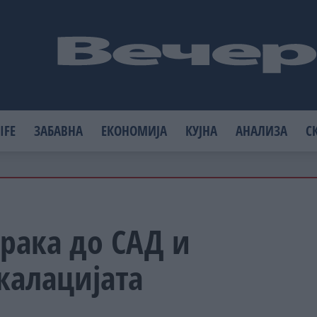
IFE
ЗАБАВНА
ЕКОНОМИЈА
КУЈНА
АНАЛИЗА
С
рака до САД и
скалацијата