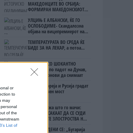
МАКЕДОНЦИТЕ ВО СРБИЈА:
ФОРМИРАН МАКЕДОНСКИОТ
НАЦИОНАЛЕН СОЈУЗ
УЛЦИЊ Е АЛБАНСКИ, ЌЕ ГО
ОСЛОБОДИМЕ- Скандалозна
објава на вицепремиерот на
Црна Гора
ТЕМПЕРАТУРАТА ВО СРЕДА ЌЕ
БИДЕ ЗА НА ЛЕКАР, а потоа...
БУГАРИТЕ СО ШОКАНТНО
ОТКРИТИЕ по падот на Дунав,
кренаа дронови да снимаат
Северна Кореја и Русија градат
sonal or
мистериозен мост
ection to
ou may
 personal
Ахмети кажа што го мачи:
СЛУШАМ, САКААТ ДА СЕ СУДИ
out of the
ЗА ВОЕНИТЕ ЗЛОСТРОСТВА НА
 downstream
УЧК...
B’s List of
ПРЕДУПРЕДЕНИ СЕ: „Бугарија