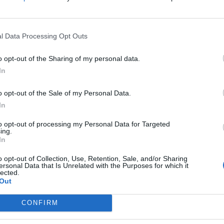
l Data Processing Opt Outs
а на сила само ќе го комплицира проблемот и
o opt-out of the Sharing of my personal data.
реговорите меѓу Иран и САД, никој не треба
In
оријалниот интегритет на земјите во регионот
o opt-out of the Sale of my Personal Data.
 се вели во објавата на Лин на „X“.
In
е релевантни страни да останат смирени, да
со секоја конфронтациска акција што може да
to opt-out of processing my Personal Data for Targeted
ing.
In
онфликт да преземат конкретни активности за
шат споровите преку политички и дипломатски
o opt-out of Collection, Use, Retention, Sale, and/or Sharing
ersonal Data that Is Unrelated with the Purposes for which it
ализирање на сеопфатен и траен прекин на
lected.
Out
CONFIRM
јата