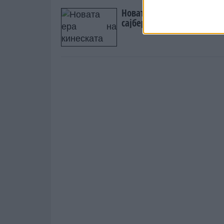
Новата ера на кинеската
сајбер-шпионажа