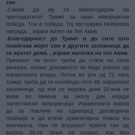
тие.
-Сакам да му се заблагодарам на
претседателот Трамп за оваа неверојатна
победа. Тоа е победа. Тој заслужува Нобелова
награда. , изјави жител на Тел Авив.
-Благодарност до Трамп и до сите што
помогнаа мојот син и другите заложници да
се вратат дома. , изјави жителка на тел Авив.
Прекинот на огнот треба да стапи на сила
вечерва, откако документот ќе биде усвоен од
израелската влада. Потоа во рок од 72 часа
Хамас треба да ги ослободи сите 48 -израелски
заложници, од кои се верува дека 20-ина се
живи во замена за околу две илјади
палестински затвореници. Израелската војска
да се повлече на однапред договорена
позиција и да влезе хуманитарна помош во
енклавата. Ова се всушност првите три од
вкупно 20-те точки на планот, кои беа