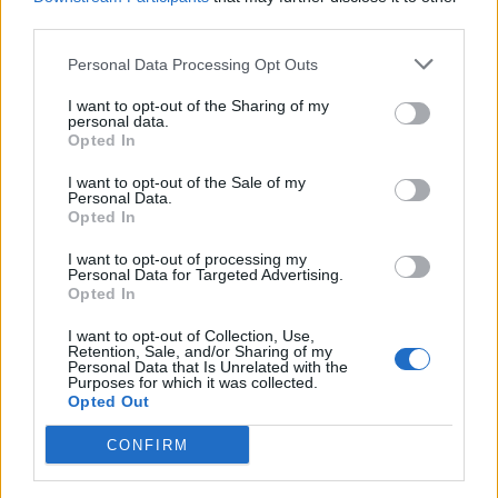
вратена на Палестинците.
third parties.
© Vecer.mk, правата за текстот се на редакцијата
Personal Data Processing Opt Outs
Северна Кореја изврши ново
I want to opt-out of the Sharing of my
лансирање на ракета
personal data.
Opted In
I want to opt-out of the Sale of my
ХИРОШИМА ПО 81 ГОДИНА:
Personal Data.
Повици за разоружување во
Opted In
време на нови глобални тензии
I want to opt-out of processing my
Personal Data for Targeted Advertising.
Opted In
I want to opt-out of Collection, Use,
Retention, Sale, and/or Sharing of my
Personal Data that Is Unrelated with the
НАЈЧИТАНИ ВО ПОСЛЕДНИ 7 ДЕНА
Purposes for which it was collected.
Opted Out
Ахмети кажа што го мачи:
СЛУШАМ, САКААТ ДА СЕ СУДИ
CONFIRM
ЗА ВОЕНИТЕ ЗЛОСТРОСТВА НА
УЧК...