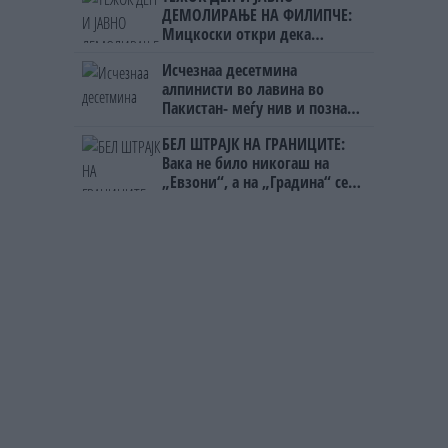
ДЕМОЛИРАЊЕ НА ФИЛИПЧЕ:
Мицкоски откри дека
човекот појма нема од
Исчезнаа десетмина
ништо, освен за кеш
алпинисти во лавина во
Пакистан- меѓу нив и познат
Непалец
БЕЛ ШТРАЈК НА ГРАНИЦИТЕ:
Вака не било никогаш на
„Евзони“, а на „Градина“ се
чека и пет часа