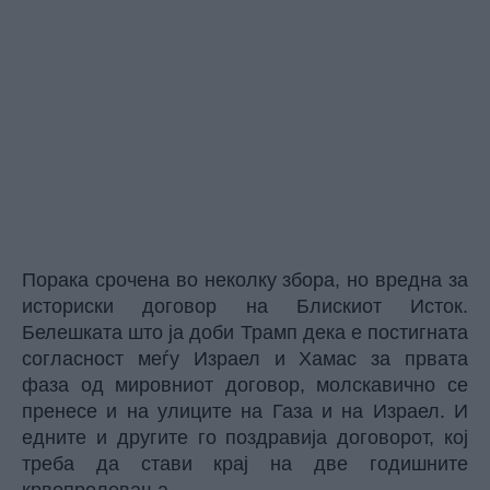
Порака срочена во неколку збора, но вредна за
историски договор на Блискиот Исток.
Белешката што ја доби Трамп дека е постигната
согласност меѓу Израел и Хамас за првата
фаза од мировниот договор, молскавично се
пренесе и на улиците на Газа и на Израел. И
едните и другите го поздравија договорот, кој
треба да стави крај на две годишните