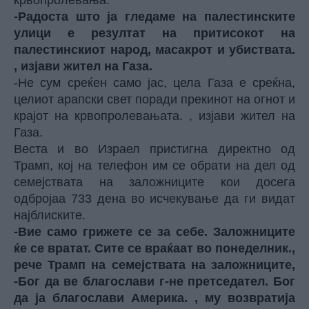
крвопролевања.
-Радоста што ја гледаме на палестинските
улици е резултат на притисокот на
палестинскиот народ, масакрот и убиствата.
, изјави жител на Газа.
-Не сум среќен само јас, цела Газа е среќна,
целиот арапски свет поради прекинот на огнот и
крајот на крвопролевањата. , изјави жител на
Газа.
Веста и во Израел пристигна директно од
Трамп, кој на телефон им се обрати на дел од
семејствата на заложниците кои досега
одбројаа 733 дена во исчекување да ги видат
најблиските.
-Вие само грижете се за себе. Заложниците
ќе се вратат. Сите се враќаат во понеделник.,
рече Трамп на семејствата на заложниците,
-Бог да ве благослави г-не претседател. Бог
да ја благослави Америка. , му возвратија