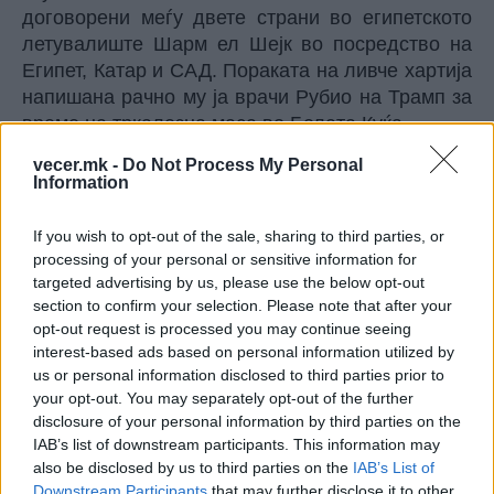
договорени меѓу двете страни во египетското
летувалиште Шарм ел Шејк во посредство на
Египет, Катар и САД. Пораката на ливче хартија
напишана рачно му ја врачи Рубио на Трамп за
време на тркалезна маса во Белата Куќа.
-Што туку добив белешка од Државниот
vecer.mk -
Do Not Process My Personal
секретар во која се вели дека сме многу
Information
блиску до договор за Блискиот исток и дека
ќе им требам многу наскоро. , изјави Доналд
If you wish to opt-out of the sale, sharing to third parties, or
Трамп, претседател на САД.
processing of your personal or sensitive information for
Речиси сите западни и арапски земји го
targeted advertising by us, please use the below opt-out
section to confirm your selection. Please note that after your
поздравија договореното, иако за целосна
opt-out request is processed you may continue seeing
имплементација на Мировниот договор
interest-based ads based on personal information utilized by
преостануваат уште 16 точки. Аналитичарите
us or personal information disclosed to third parties prior to
велат дека најтешко ќе биде прашањето за
your opt-out. You may separately opt-out of the further
разоружување на Хамас и статусот на Газа со
disclosure of your personal information by third parties on the
која е предвидено да раководи преодна
IAB’s list of downstream participants. This information may
администрација, пред власта да им биде
also be disclosed by us to third parties on the
IAB’s List of
Downstream Participants
that may further disclose it to other