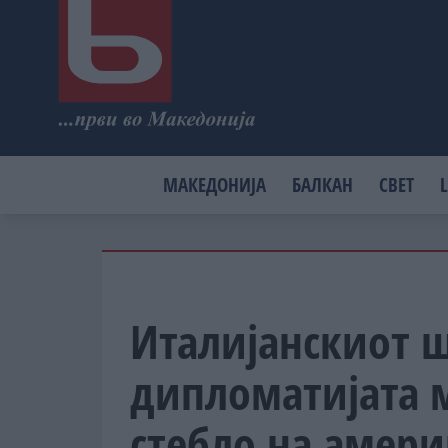
МАКЕДОНИЈА
БАЛКАН
СВЕТ
L
Италијанскиот 
дипломатијата 
стебло на амер