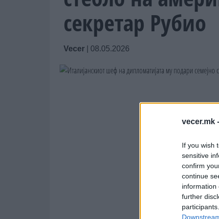
секретар Рубио
Vecer
|
08.05.2026
vecer.mk 
If you wish 
sensitive in
confirm you
continue se
information 
further disc
participants
Downstream 