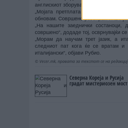
англискиот зборува и шпански, додаде
„Мојата претплата за апликацијата 
обновам. Совршено разбирам италијанс
„На нашите заеднички состаноци, 
совршено“, додаде тој, осврнувајќи се 
„Морам да научам трет јазик, а ит
следниот пат кога ќе се вратам и 
италијански“, објави Рубио.
© Vecer.mk, правата за текстот се на редакци
Северна Кореја и Русија
градат мистериозен мост