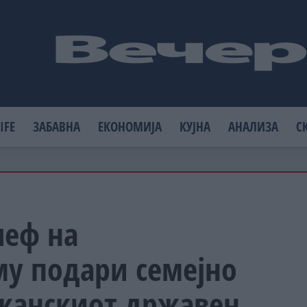
IFE
ЗАБАВНА
ЕКОНОМИЈА
КУЈНА
АНАЛИЗА
С
шеф на
му подари семејно
иканскиот државен