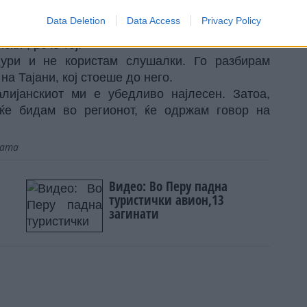
 дека сега ќе се обиде да научи италијански.
Data Deletion
Data Access
Privacy Policy
за учење јазици Babbel истече, треба да ја
ки“, рече тој.
дури и не користам слушалки. Го разбирам
на Тајани, кој стоеше до него.
алијанскиот ми е убедливо најлесен. Затоа,
ќе бидам во регионот, ќе одржам говор на
јата
Видео: Во Перу падна
туристички авион,13
загинати