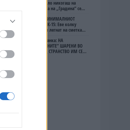
Вака не било никогаш на
„Евзони“, а на „Градина“ се
чека и пет часа
СКОКНА МИНИМАЛНИОТ
ИЗНОС ЗА К-15: Еве колку
пари ќе ви легнат на сметка
годинава
Народна банка: НА
“НЕВЛАДИНИТЕ“ ШАРЕНИ ВО
СРБИЈА ОД СТРАНСТВО ИМ СЕ
ИСПЛАТЕНИ 1,3 МИЛИЈАРДИ
ЕВРА!!!