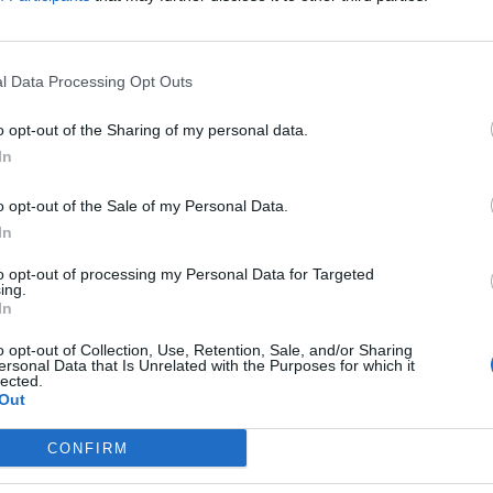
l Data Processing Opt Outs
o opt-out of the Sharing of my personal data.
In
o opt-out of the Sale of my Personal Data.
а влада и министер за надворешни работи
In
мериканскиот државен секретар
Марко Рубио
, за
истерството за надворешни работи во Рим,
to opt-out of processing my Personal Data for Targeted
ing.
кажува на неговото потекло од Пиемонт и го
In
o opt-out of Collection, Use, Retention, Sale, and/or Sharing
ат сите овие информации, тоа е неверојатно
ersonal Data that Is Unrelated with the Purposes for which it
ро да се вратам, да го посетам регионот, да
lected.
Out
врзам со минатото. Се надевам дека тоа ќе
работка“, рече Рубио.
CONFIRM
нски“
шпанско и италијанско потекло и кој покрај