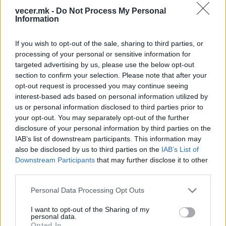
vecer.mk -
Do Not Process My Personal
Information
НАЈЧИТАНИ ВО ПОСЛЕДНИ 7 ДЕНА
If you wish to opt-out of the sale, sharing to third parties, or
processing of your personal or sensitive information for
СЕ СПРЕМА МЕТЕОРОЛОШКИ
targeted advertising by us, please use the below opt-out
ХАОС ЗА ЗИМАТА 2026/2027
section to confirm your selection. Please note that after your
opt-out request is processed you may continue seeing
ИСТОРИСКО ОБЕДИНУВАЊЕ НА
interest-based ads based on personal information utilized by
МАКЕДОНЦИТЕ ВО СРБИЈА:
us or personal information disclosed to third parties prior to
ФОРМИРАН МАКЕДОНСКИОТ
your opt-out. You may separately opt-out of the further
НАЦИОНАЛЕН СОЈУЗ
disclosure of your personal information by third parties on the
УЛЦИЊ Е АЛБАНСКИ, ЌЕ ГО
IAB’s list of downstream participants. This information may
ОСЛОБОДИМЕ- Скандалозна
also be disclosed by us to third parties on the
IAB’s List of
објава на вицепремиерот на
Downstream Participants
that may further disclose it to other
Црна Гора
third parties.
ТЕМПЕРАТУРАТА ВО СРЕДА ЌЕ
БИДЕ ЗА НА ЛЕКАР, а потоа...
Personal Data Processing Opt Outs
Северна Кореја и Русија градат
I want to opt-out of the Sharing of my
personal data.
мистериозен мост
Opted In