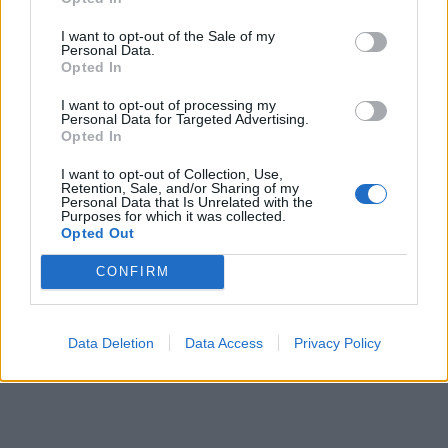
I want to opt-out of the Sale of my
БУГАРИТЕ СО ШОКАНТНО
Personal Data.
ОТКРИТИЕ по падот на Дунав,
Opted In
кренаа дронови да снимаат
I want to opt-out of processing my
Ахмети кажа што го мачи:
Personal Data for Targeted Advertising.
СЛУШАМ, САКААТ ДА СЕ СУДИ
Opted In
ЗА ВОЕНИТЕ ЗЛОСТРОСТВА НА
УЧК...
I want to opt-out of Collection, Use,
ПРЕДУПРЕДЕНИ СЕ: „Бугарија
Retention, Sale, and/or Sharing of my
Personal Data that Is Unrelated with the
итно ја преиспитува својата
Purposes for which it was collected.
одлука“
Opted Out
ИЗГОРЕНИ АВТОМОБИЛИ,
CONFIRM
ЗАТВОРЕНИ ПЛАЖИ И УЛИЦИ
ПРЕПОЛНИ СО ОТПАД -
Фнидек во хаос по
ЕДВАЈ СЕ ОДГЛАВУВАМЕ ОД
мигрантскиот бран кон Сеута
Data Deletion
Data Access
Privacy Policy
ОБРАЗОВАНИЕТО НА МИЛА
ЦАРОСКА: Кондоми наместо
книги