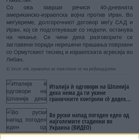
Пакистан.
Со ова заврши речиси 40-дневната
американско-израелска војна против Иран. Во
меѓувреме, долгорочниот договор меѓу САД и
Иран, кој се подготвуваше со недели, останува
на чекање. Се чини дека разговорите се
заглавени поради нерешени прашања поврзани
со Ормутскиот теснец и израелската агресија во
Либан.
© Vecer.mk, правата за текстот се на редакцијата
Италија ѝ одговори на Шпанија
дека нема да ги укине
граничните контроли сè додека
постојат ризици
Во руски напад погоден еден од
најголемите стадиони во
Украина (ВИДЕО)