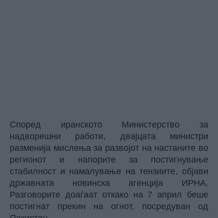
Според иранското Министерство за
надворешни работи, двајцата министри
разменија мислења за развојот на настаните во
регионот и напорите за постигнување
стабилност и намалување на тензиите, објави
државната новинска агенција ИРНА.
Разговорите доаѓаат откако на 7 април беше
постигнат прекин на огнот, посредуван од