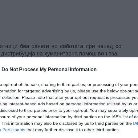
отници беа ранети во саботата при напад со
 дистрибуција на хуманитарна помош во Газа.
во Газа, поддржана од САД и Израел, која
а време на конфликтот меѓу Израел и Хамас,
-
Do Not Process My Personal Information
ци – ветерани од американската армија – биле
ански рачно изработени гранати на нивниот
to opt-out of the sale, sharing to third parties, or processing of your per
аоѓаат во стабилна состојба и се здобиле со
formation for targeted advertising by us, please use the below opt-out s
r selection. Please note that after your opt-out request is processed y
eing interest-based ads based on personal information utilized by us or
 предупредуваше за реални закани од Хамас,
disclosed to third parties prior to your opt-out. You may separately opt-
а бидат нападнати американски вработени,
losure of your personal information by third parties on the IAB’s list of
и цивили што зависат од нашите пунктови за
. This information may also be disclosed by us to third parties on the
IA
потврди тие предупредувања.
Participants
that may further disclose it to other third parties.
итарна помош во Газа