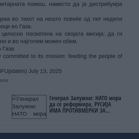
нитарната помош, наместо да ја дистрибуира
дека во текот на нешто повеќе од пет недели
оци во Газа.
 целосно посветена на својата мисија: да ги
тно и во најголем можен обем.
 Газа
y committed to its mission: feeding the people of
HFUpdates)
July 13, 2025
јата
Генерал Залужни: НАТО мора
да се реформира, РУСИЈА
ИМА ПРОТИВМЕРКИ ЗА
СКОРО СЕКОЕ НИВНО ОРУЖЈЕ