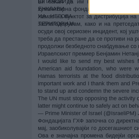
Би сакал да им посакам брзо оздр
хуманитарна фондација, кои беа повр
Хамас на пунктот за дистрибуција на
заблагодарувам, како и на претседа
осуди овој сериозен инцидент, кој уш
треба да престане да се противи на р
продолжи безбедното снабдување со п
Израелскиот премиер Бенјамин Нетанј
I would like to send my best wishes 
American aid foundation, who were wou
Hamas terrorists at the food distribut
important work and I thank them and Pre
to stand up and condemn the severe inci
The UN must stop opposing the activity of
latter might continue to safely act on beh
— Prime Minister of Israel (@IsraeliPM)
Фондацијата ГХФ започна со директна
мај, заобиколувајќи го досегашниот 
Ова е значајна промена бидејќи орг