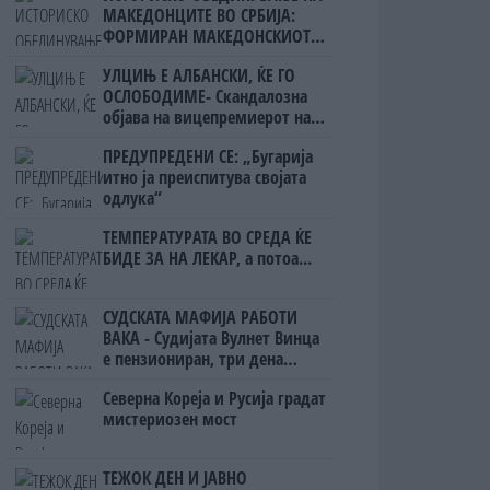
МАКЕДОНЦИТЕ ВО СРБИЈА:
ФОРМИРАН МАКЕДОНСКИОТ
НАЦИОНАЛЕН СОЈУЗ
УЛЦИЊ Е АЛБАНСКИ, ЌЕ ГО
ОСЛОБОДИМЕ- Скандалозна
објава на вицепремиерот на
Црна Гора
ПРЕДУПРЕДЕНИ СЕ: „Бугарија
итно ја преиспитува својата
одлука“
ТЕМПЕРАТУРАТА ВО СРЕДА ЌЕ
БИДЕ ЗА НА ЛЕКАР, а потоа...
СУДСКАТА МАФИЈА РАБОТИ
ВАКА - Судијата Вулнет Винца
е пензиониран, три дена
откако му го врати пасошот
Северна Кореја и Русија градат
на бизнисменот Марковски
мистериозен мост
ТЕЖОК ДЕН И ЈАВНО