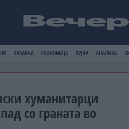
IFE
ЗАБАВНА
ЕКОНОМИЈА
КУЈНА
АНАЛИЗА
С
нски хуманитарци
пад со граната во