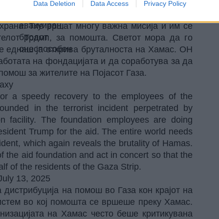
авување на вработените во американската
Data Deletion
Data Access
Privacy Policy
едени во терористичкиот напад што го изврши
 храна. Тие вршат многу важна мисија и им се
телот Трамп, за помошта. Светот мора да го
те еднаш ја открива бруталноста на Хамас. ОН
аботата на фондацијата и да соработува за да
омош за жителите на Појасот Газа.
аху
for a speedy recovery to the employees of the
nded in the terrorist incident perpetrated by
ion facility. The foundation employees are doing
sident Trump for the aid. The entire world needs
dent, which again reveals the brutality of Hamas.
 the aid foundation and act in concert so that the
alf of the residents of the Gaza Strip.
July 13, 2025
 дистрибуција на помош во Газа кон крајот на
систем во кој помошта се вршеше преку Хамас.
анизацијата на Хамас често беше критикувана