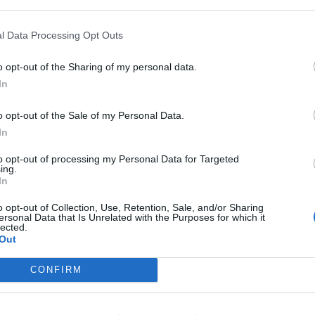
ана на САД и од официјални претставници на
l Data Processing Opt Outs
вистина помагаат на жителите на Газа само ја
ацијата ГХФ има обезбедено над 62 милиони
o opt-out of the Sharing of my personal data.
овие храбри хуманитарци. Се молиме за брзо
In
и.
артментот на САД
o opt-out of the Sale of my Personal Data.
 a GHF distribution site, injuring two Americans.
In
 actually bringing relief to Gazans lays bare the
to opt-out of processing my Personal Data for Targeted
uted over 62 MILLION MEALS—nothing will stop
ing.
praying for the rapid recovery of the injured
In
o opt-out of Collection, Use, Retention, Sale, and/or Sharing
ly 13, 2025
ersonal Data that Is Unrelated with the Purposes for which it
lected.
Out
 ГИ
Германски брод цел на
напад во Црното Море:
CONFIRM
Екипажот евакуиран, бродот
онеспособен