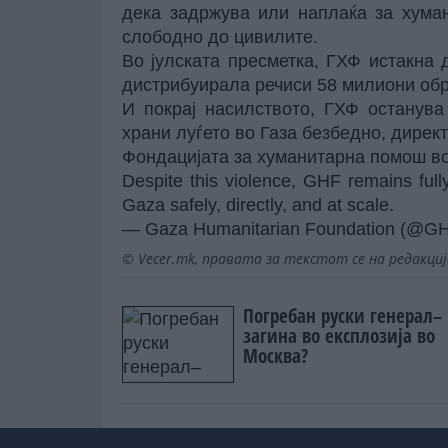
дека задржува или наплаќа за хума
слободно до цивилите.
Во јулската пресметка, ГХФ истакна 
дистрибуирала речиси 58 милиони обр
И покрај насилството, ГХФ останува
храни луѓето во Газа безбедно, дирек
Фондацијата за хуманитарна помош во
Despite this violence, GHF remains full
Gaza safely, directly, and at scale.
— Gaza Humanitarian Foundation (@G
© Vecer.mk, правата за текстот се на редакци
Погребан руски генерал–
загина во експлозија во
Москва?