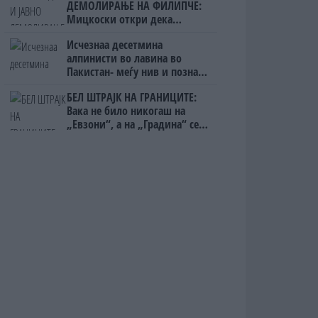
ДЕМОЛИРАЊЕ НА ФИЛИПЧЕ:
Мицкоски откри дека
човекот појма нема од
Исчезнаа десетмина
ништо, освен за кеш
алпинисти во лавина во
Пакистан- меѓу нив и познат
Непалец
БЕЛ ШТРАЈК НА ГРАНИЦИТЕ:
Вака не било никогаш на
„Евзони“, а на „Градина“ се
чека и пет часа