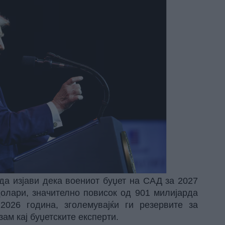
да изјави дека воениот буџет на САД за 2027
долари, значително повисок од 901 милијарда
026 година, зголемувајќи ги резервите за
ам кај буџетските експерти.