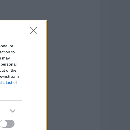
sonal or
ection to
ou may
 personal
out of the
 downstream
B’s List of