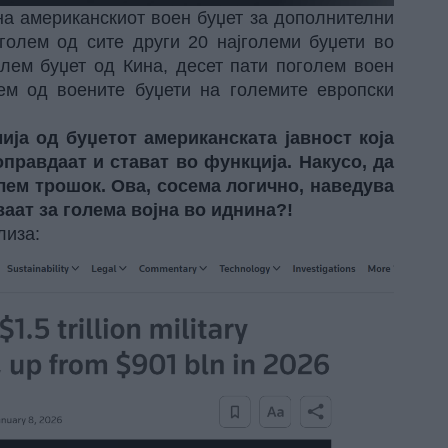
на американскиот воен буџет за дополнителни
голем од сите други 20 најголеми буџети во
олем буџет од Кина, десет пати поголем воен
лем од воените буџети на големите европски
мија од буџетот американската јавност која
оправдаат и стават во функција. Накусо, да
олем трошок. Ова, сосема логично, наведува
аат за голема војна во иднина?!
лиза: