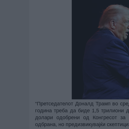
“Претседателот Доналд Трамп во сре
година треба да биде 1,5 трилиони 
долари одобрени од Конгресот за 2
одбрана, но предизвикувајќи скептициз