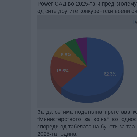
Power
САД во 2025-та и пред зголему
од сите другите конкурентски воени си
За да се има подетална претстава к
“Министерството за војна“ во одно
спореди од табелата на буџети за таа 
2025-та година: