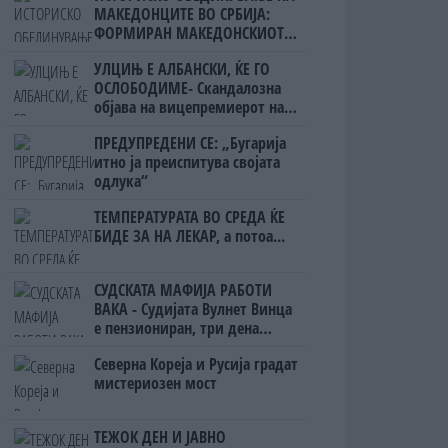
МАКЕДОНЦИТЕ ВО СРБИЈА:
ФОРМИРАН МАКЕДОНСКИОТ
НАЦИОНАЛЕН СОЈУЗ
УЛЦИЊ Е АЛБАНСКИ, ЌЕ ГО
ОСЛОБОДИМЕ- Скандалозна
објава на вицепремиерот на
Црна Гора
ПРЕДУПРЕДЕНИ СЕ: „Бугарија
итно ја преиспитува својата
одлука“
ТЕМПЕРАТУРАТА ВО СРЕДА ЌЕ
БИДЕ ЗА НА ЛЕКАР, а потоа...
СУДСКАТА МАФИЈА РАБОТИ
ВАКА - Судијата Вулнет Винца
е пензиониран, три дена
откако му го врати пасошот
Северна Кореја и Русија градат
на бизнисменот Марковски
мистериозен мост
ТЕЖОК ДЕН И ЈАВНО