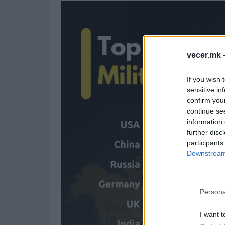
vecer.mk 
If you wish 
sensitive in
confirm you
continue se
information 
further disc
participants
Downstream 
Persona
I want t