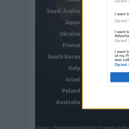
Opted 
I want t
Opted 
I want 
Advertis
Opted 
I want t
of my P
was col
Opted 