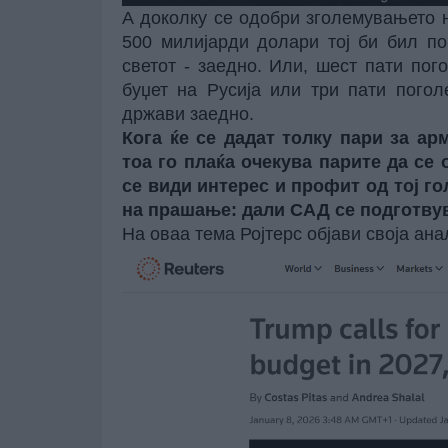
А доколку се одобри зголемувањето 
500 милијарди долари тој би бил по
светот - заедно. Или, шест пати пог
буџет на Русија или три пати пого
држави заедно.
Кога ќе се дадат толку пари за ар
тоа го плаќа очекува парите да се 
се види интерес и профит од тој г
на прашање: дали САД се подготвув
На оваа тема
Ројтерс
објави своја ана