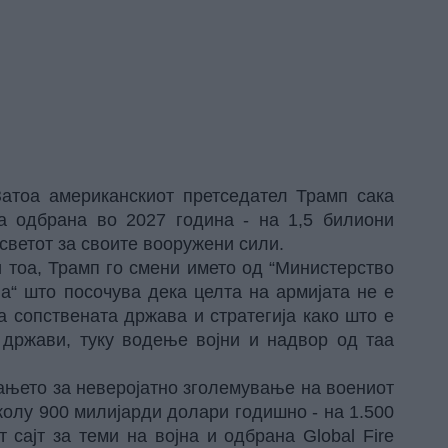
Затоа американскиот претседател Трамп сака
а одбрана во 2027 година - на 1,5 билиони
светот за своите вооружени сили.
 тоа, Трамп го смени името од “Министерство
на“ што посочува дека целта на армијата не е
а сопствената држава и стратегија како што е
 држави, туку водење војни и надвор од таа
ањето за неверојатно зголемување на воениот
колу 900 милијарди долари годишно - на 1.500
т сајт за теми на војна и одбрана
Global Fire