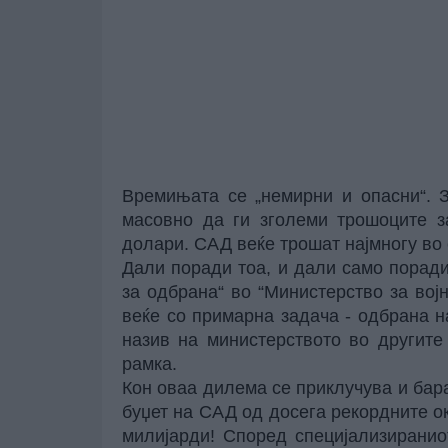
Времињата се „немирни и опасни“. 
масовно да ги зголеми трошоците з
долари. САД веќе трошат најмногу во 
Дали поради тоа, и дали само поради
за одбрана“ во “Министерство за вој
веќе со примарна задача - одбрана н
назив на министерството во другите
рамка.
Кон оваа дилема се приклучува и бар
буџет на САД од досега рекордните о
милијарди! Според специјализиранио