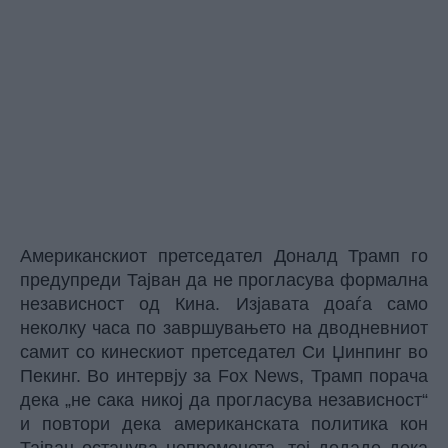
Американскиот претседател Доналд Трамп го
предупреди Тајван да не прогласува формална
независност од Кина. Изјавата доаѓа само
неколку часа по завршувањето на дводневниот
самит со кинескиот претседател Си Џинпинг во
Пекинг. Во интервју за Fox News, Трамп порача
дека „не сака никој да прогласува независност“
и повтори дека американската политика кон