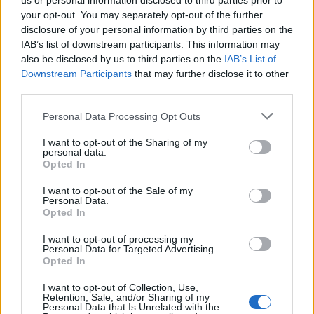
us or personal information disclosed to third parties prior to
your opt-out. You may separately opt-out of the further
disclosure of your personal information by third parties on the
IAB’s list of downstream participants. This information may
also be disclosed by us to third parties on the
IAB’s List of
НАЈЧИТАНИ ВО ПОСЛЕДНИ 7 ДЕНА
Downstream Participants
that may further disclose it to other
third parties.
УАПСЕН МАКЕДОНЕЦОТ АНДРЕЈ
ТАНАСКОВСКИ, ЧЛЕН НА
Personal Data Processing Opt Outs
КАВАЧКИ КЛАН (ФОТО)
I want to opt-out of the Sharing of my
Ахмети кажа што го мачи:
personal data.
СЛУШАМ, САКААТ ДА СЕ СУДИ
Opted In
ЗА ВОЕНИТЕ ЗЛОСТРОСТВА НА
УЧК...
I want to opt-out of the Sale of my
Personal Data.
ТЕЖОК ДЕН И ЈАВНО
Opted In
ДЕМОЛИРАЊЕ НА ФИЛИПЧЕ:
Мицкоски откри дека
I want to opt-out of processing my
човекот појма нема од
Personal Data for Targeted Advertising.
ПРЕДУПРЕДЕНИ СЕ: „Бугарија
ништо, освен за кеш
Opted In
итно ја преиспитува својата
одлука“
I want to opt-out of Collection, Use,
Retention, Sale, and/or Sharing of my
ИСТОРИСКО ОБЕДИНУВАЊЕ НА
Personal Data that Is Unrelated with the