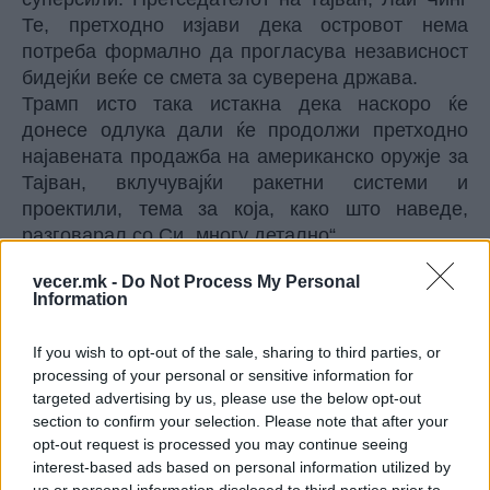
Те, претходно изјави дека островот нема
потреба формално да прогласува независност
бидејќи веќе се смета за суверена држава.
Трамп исто така истакна дека наскоро ќе
донесе одлука дали ќе продолжи претходно
најавената продажба на американско оружје за
Тајван, вклучувајќи ракетни системи и
проектили, тема за која, како што наведе,
разговарал со Си „многу детално“.
© Vecer.mk, правата за текстот се на редакцијата
vecer.mk -
Do Not Process My Personal
Information
72 лица загинаа за време на
неодамнешниот масовен прилив
If you wish to opt-out of the sale, sharing to third parties, or
на мигранти во шпанската
processing of your personal or sensitive information for
енклава Сеута од Мароко
targeted advertising by us, please use the below opt-out
section to confirm your selection. Please note that after your
СЛИКА ОД ПЕКОЛОТ НА КУБА: 10
opt-out request is processed you may continue seeing
милиони луѓе без струја, вода и
interest-based ads based on personal information utilized by
телефонски врски!