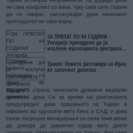
Тајван останува непроменета. тој додаде дека
не сака конфликт со Кина, туку сака сите страни
да се смират, нагласувајќи дека кинескиот
претседател не сака војна.
ЗА ПРВПАТ ПО 44 ГОДИНИ -
Унгарија принудена да ја
исклучи нуклеарната централа
Пакш
Трамп: Новите разговори со Иран
ќе започнат денеска
Од друга страна, кинеските државни медиуми
пренесоа дека Си за време на разговорите
предупредил дека прашањето за Тајван е
најважно во односите меѓу Кина и САД, и дека
секое погрешно менаџирање со оваа тема може
да доведе до директен судир меѓу двете
суперсили. Претседателот на Тајван, Лаи Чинг