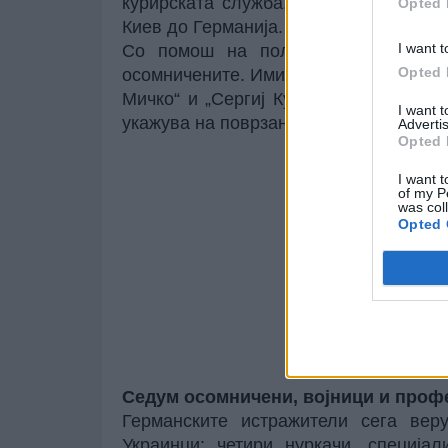
курирската служба, подоцна сведоче
Opted 
Киев до Германија.
I want t
Со помош на полските власти, ист
Opted 
осомничените. Имињата што ги корист
Мичко“ и „Сергиј Кулинич“ - но биле
I want 
укажува на поврзаност со високи влад
Advertis
Opted 
I want t
of my P
was col
Opted 
Седум осомничени, војници и проф
Германските истражители сега вер
Украинци: четири нуркачи, специја