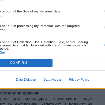
л дека неколку пати превезувал Украинци од
In
o opt-out of the Sale of my Personal Data.
ражителите успеаја да ги идентификуваат
In
еле беа лажни - „Евгениј Чоменец“, „Вселовод
 користени оригинални украински пасоши, што
to opt-out of processing my Personal Data for Targeted
ини кругови во Украина.
ing.
In
o opt-out of Collection, Use, Retention, Sale, and/or Sharing
ersonal Data that Is Unrelated with the Purposes for which it
lected.
Out
CONFIRM
Data Deletion
Data Access
Privacy Policy
есионални нуркачи
уваат дека операцијата ја извршиле седум
лист за експлозиви, капетанот и водачот на