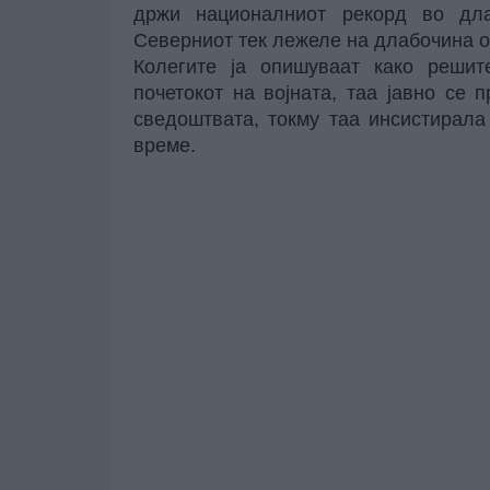
држи националниот рекорд во дл
Северниот тек лежеле на длабочина о
Колегите ја опишуваат како решит
почетокот на војната, таа јавно се
сведоштвата, токму таа инсистирала
време.