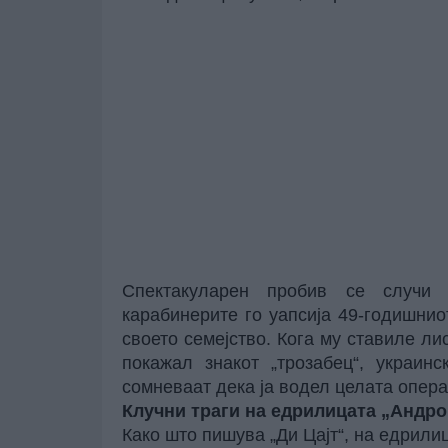
Спектакуларен пробив се случи
карабинерите го уапсија 49-годишнио
своето семејство. Кога му ставиле лис
покажал знакот „трозабец“, украин
сомневаат дека ја водел целата опера
Клучни траги на едрилицата „Андр
Како што пишува „Ди Цајт“, на едрилиц