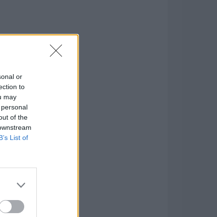
sonal or
ection to
ou may
 personal
out of the
 downstream
B’s List of