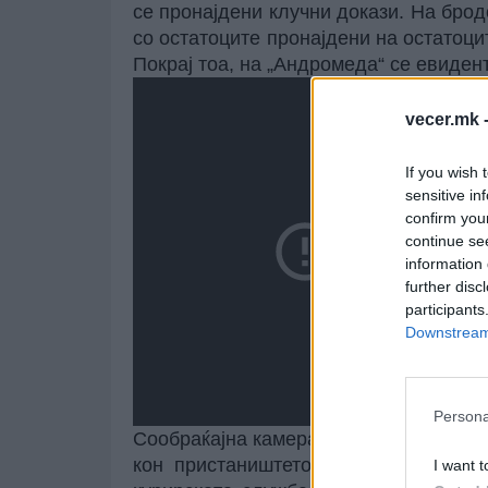
се пронајдени клучни докази. На брод
со остатоците пронајдени на остатоци
Покрај тоа, на „Андромеда“ се евиден
vecer.mk 
If you wish 
sensitive in
confirm you
continue se
information 
further disc
participants
Downstream 
Persona
Сообраќајна камера на Риген, која го 
кон пристаништето, исто така ја отк
I want t