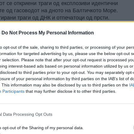
от се откриени траги од експлозиви идентични
те од гасоводот на дното на Балтичкото Море.
тирани траги од ДНК и отпечатоци од прсти.
-
Do Not Process My Personal Information
to opt-out of the sale, sharing to third parties, or processing of your per
formation for targeted advertising by us, please use the below opt-out s
r selection. Please note that after your opt-out request is processed y
eing interest-based ads based on personal information utilized by us or
disclosed to third parties prior to your opt-out. You may separately opt-
losure of your personal information by third parties on the IAB’s list of
. This information may also be disclosed by us to third parties on the
IA
Participants
that may further disclose it to other third parties.
l Data Processing Opt Outs
снимила белиот Ситроен со кој тимот се упатил
рила случајната трага. Возачот, вработен во
o opt-out of the Sharing of my personal data.