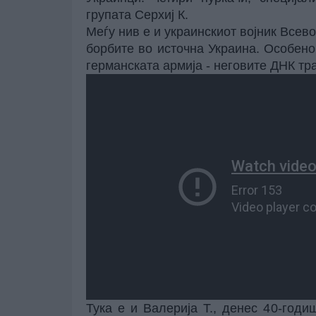
групата Серхиј К.
Меѓу нив е и украинскиот војник Всевол
борбите во источна Украина. Особено
германската армија - неговите ДНК тр
Тука е и Валерија Т., денес 40-год