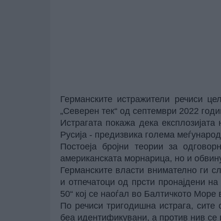
Германските истражители речиси цел
„Северен тек“ од септември 2022 годи
Истрагата покажа дека експлозијата 
Русија - предизвика голема меѓународ
Постоеја бројни теории за одговор
американската морнарица, но и обвин
Германските власти внимателно ги с
и отпечатоци од прсти пронајдени на
50“ кој се наоѓал во Балтичкото Море 
По речиси тригодишна истрага, сите
беа идентификувани, а против нив се