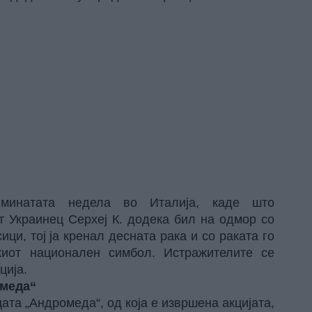
 минатата недела во Италија, каде што
т Украинец Серхеј К. додека бил на одмор со
ици, тој ја кренал десната рака и со раката го
скиот национален симбол. Истражителите се
ција.
омеда“
ата „Андромеда“, од која е извршена акцијата,