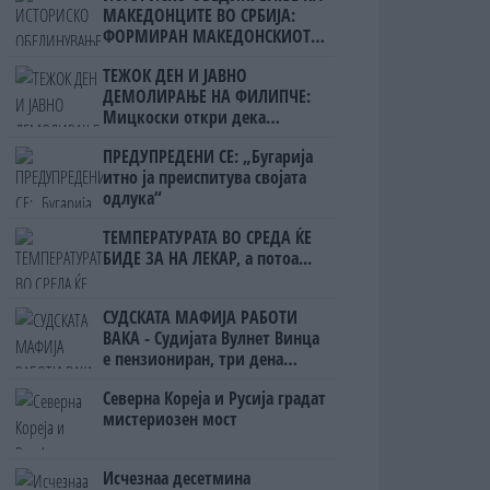
МАКЕДОНЦИТЕ ВО СРБИЈА:
ФОРМИРАН МАКЕДОНСКИОТ
НАЦИОНАЛЕН СОЈУЗ
ТЕЖОК ДЕН И ЈАВНО
ДЕМОЛИРАЊЕ НА ФИЛИПЧЕ:
Мицкоски откри дека
човекот појма нема од
ПРЕДУПРЕДЕНИ СЕ: „Бугарија
ништо, освен за кеш
итно ја преиспитува својата
одлука“
ТЕМПЕРАТУРАТА ВО СРЕДА ЌЕ
БИДЕ ЗА НА ЛЕКАР, а потоа...
СУДСКАТА МАФИЈА РАБОТИ
ВАКА - Судијата Вулнет Винца
е пензиониран, три дена
откако му го врати пасошот
Северна Кореја и Русија градат
на бизнисменот Марковски
мистериозен мост
Исчезнаа десетмина