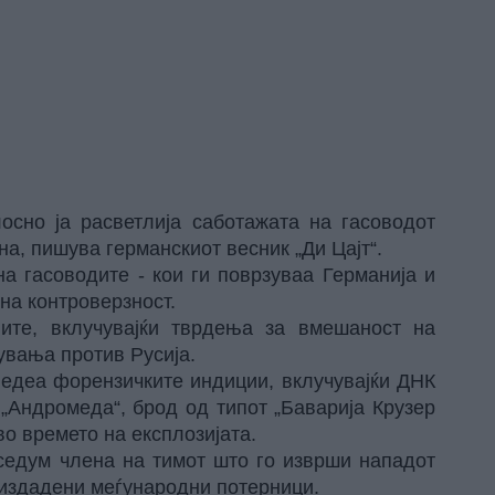
осно ја расветлија саботажата на гасоводот
на, пишува германскиот весник „
Ди Цајт“.
на гасоводите - кои ги поврзуваа Германија и
на контроверзност.
ните, вклучувајќи тврдења за вмешаност на
увања против Русија.
ледеа форензичките индиции, вклучувајќи ДНК
 „Андромеда“, брод од типот „Баварија Крузер
во времето на експлозијата.
 седум члена на тимот што го изврши нападот
 издадени меѓународни потерници.