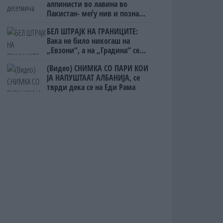
алпинисти во лавина во
Пакистан- меѓу нив и познат
Непалец
БЕЛ ШТРАЈК НА ГРАНИЦИТЕ:
Вака не било никогаш на
„Евзони“, а на „Градина“ се
чека и пет часа
(Видео) СНИМКА СО ПАРИ КОИ
ЈА НАПУШТААТ АЛБАНИЈА, се
тврди дека се на Еди Рама