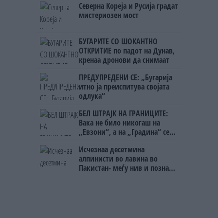
Северна Кореја и Русија градат
мистериозен мост
БУГАРИТЕ СО ШОКАНТНО
ОТКРИТИЕ по падот на Дунав,
кренаа дронови да снимаат
ПРЕДУПРЕДЕНИ СЕ: „Бугарија
итно ја преиспитува својата
одлука“
БЕЛ ШТРАЈК НА ГРАНИЦИТЕ:
Вака не било никогаш на
„Евзони“, а на „Градина“ се
чека и пет часа
Исчезнаа десетмина
алпинисти во лавина во
Пакистан- меѓу нив и познат
Непалец