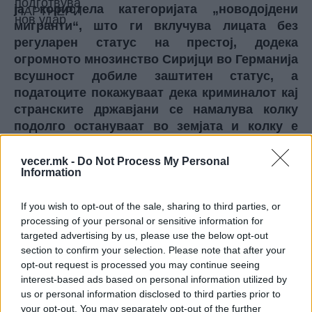
ја користела категоријата „новодојдени
мигранти“, што ги вклучува лицата без
регуларен статус на престој, додека
огромното мнозинство Сиријци во Германија
всушност добиле заштитен статус, а
податоците покажуваат дека криминалот кај
странските државјани се намалува колку
подолго остануваат во земјата и колку е
поуспешна интеграцијата.
Од речиси 1,5 милиони сириски граѓани што
vecer.mk -
Do Not Process My Personal
Information
живеат во Германија, 589.890 имаат статус на
привремена заштита од хуманитарни причини, а
If you wish to opt-out of the sale, sharing to third parties, or
само 71.310 имаат постојан престој.
processing of your personal or sensitive information for
Околу 256.000 Сиријци плаќаат придонеси во
targeted advertising by us, please use the below opt-out
германскиот социјален систем преку работа,
section to confirm your selection. Please note that after your
додека само 22,2 проценти од сириските жени
opt-out request is processed you may continue seeing
во Германија се регистрирани како вработени,
interest-based ads based on personal information utilized by
во споредба со 61,8 проценти од мажите.
us or personal information disclosed to third parties prior to
Џазмати и Алхамуд, секој на својата страна од
your opt-out. You may separately opt-out of the further