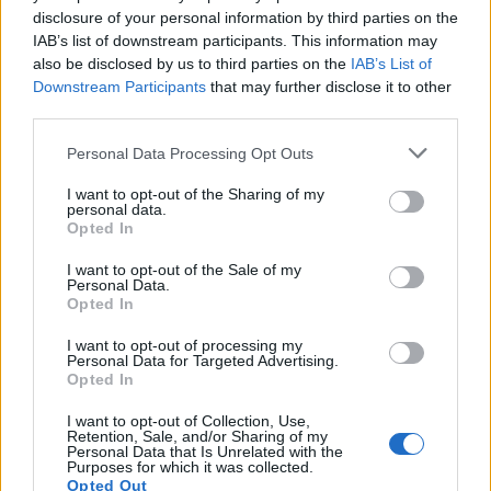
disclosure of your personal information by third parties on the
таа поделба, илустрираат што статистиката
IAB’s list of downstream participants. This information may
сама по себе не може - одговорот на
also be disclosed by us to third parties on the
IAB’s List of
прашањето дали Сиријците ќе се вратат зависи
Downstream Participants
that may further disclose it to other
не само од тоа што се случило во декември
third parties.
2024 година, кога Асад паднал, туку и од тоа
што се случува секој ден потоа - и кои биле тие,
Personal Data Processing Opt Outs
каде живееле и кого изгубиле.
I want to opt-out of the Sharing of my
personal data.
© Vecer.mk, правата за текстот се на редакцијата
Opted In
Италија ѝ одговори на Шпанија
I want to opt-out of the Sale of my
Personal Data.
дека нема да ги укине
Opted In
граничните контроли сè додека
постојат ризици
I want to opt-out of processing my
Personal Data for Targeted Advertising.
Во руски напад погоден еден од
Opted In
најголемите стадиони во
Украина (ВИДЕО)
I want to opt-out of Collection, Use,
Retention, Sale, and/or Sharing of my
Personal Data that Is Unrelated with the
Purposes for which it was collected.
Opted Out