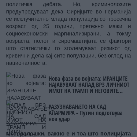
политичка дебата. Но, криминолозите
предупредуваат дека Сиријците во Германија
се исклучително млада популација со просечна
возраст од 25 години, претежно мажи и
социоекономски маргинализирани, а токму
возраста, полот и сиромаштијата се фактори
што статистички го зголемуваат ризикот од
кривични дела кај сите популации, без оглед на
националноста.
Нова фаза во војната: ИРАНЦИТЕ
НАЈАВУВААТ НАПАД ВРЗ ЛИЧНИОТ
ИМОТ НА ТРАМП И НЕГОВИТЕ
ПАРТНЕРИ
РАЗУЗНАВАЊЕТО НА САД
АЛАРМИРА - Путин подготвува
нов удар
Методолошки, важно е и тоа што полицијата