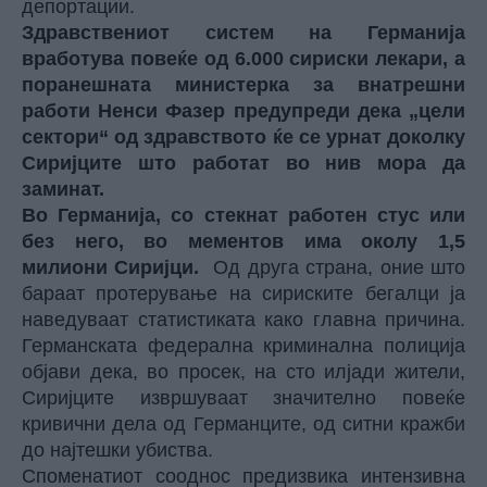
депортации.
Здравствениот систем на Германија
вработува повеќе од 6.000 сириски лекари, а
поранешната министерка за внатрешни
работи Ненси Фазер предупреди дека „цели
сектори“ од здравството ќе се урнат доколку
Сиријците што работат во нив мора да
заминат.
Во Германија, со стекнат работен стус или
без него, во мементов има околу 1,5
милиони Сиријци.
Од друга страна, оние што
бараат протерување на сириските бегалци ја
наведуваат статистиката како главна причина.
Германската федерална криминална полиција
објави дека, во просек, на сто илјади жители,
Сиријците извршуваат значително повеќе
кривични дела од Германците, од ситни кражби
до најтешки убиства.
Споменатиот сооднос предизвика интензивна