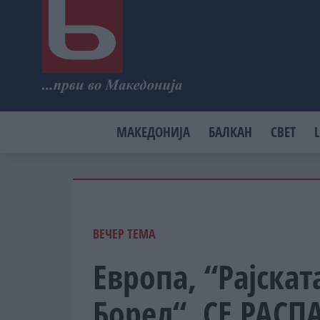
МАКЕДОНИЈА
БАЛКАН
СВЕТ
L
ВЕЧЕР ТЕМА
Европа, “Рајскат
Борел“, СЕ РАСП