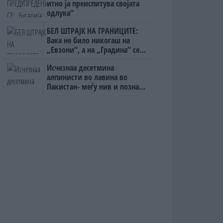
итно ја преиспитува својата
одлука“
БЕЛ ШТРАЈК НА ГРАНИЦИТЕ:
Вака не било никогаш на
„Евзони“, а на „Градина“ се
чека и пет часа
Исчезнаа десетмина
алпинисти во лавина во
Пакистан- меѓу нив и познат
Непалец