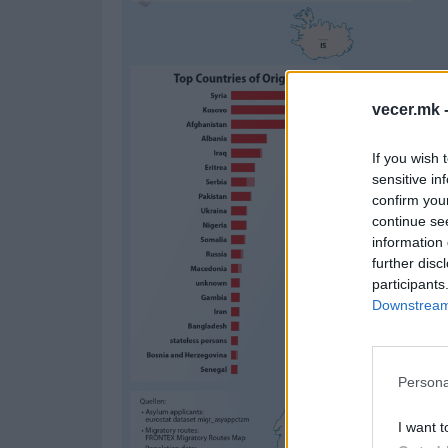
vecer.mk 
If you wish 
sensitive in
confirm you
continue se
information 
further disc
participants
Downstream 
Persona
I want t