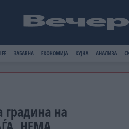
IFE
ЗАБАВНА
ЕКОНОМИЈА
КУЈНА
АНАЛИЗА
С
а градина на
АЃА. НЕМА