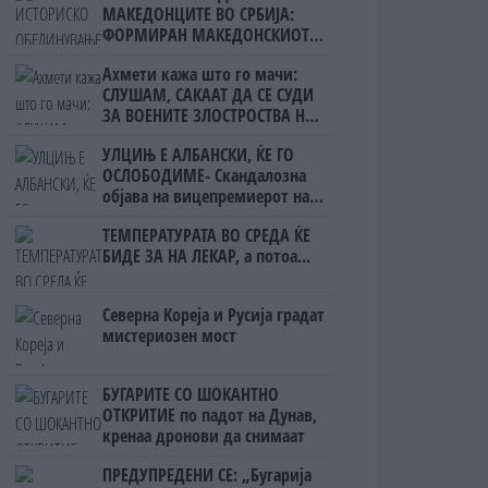
МАКЕДОНЦИТЕ ВО СРБИЈА:
ФОРМИРАН МАКЕДОНСКИОТ
НАЦИОНАЛЕН СОЈУЗ
Ахмети кажа што го мачи:
СЛУШАМ, САКААТ ДА СЕ СУДИ
ЗА ВОЕНИТЕ ЗЛОСТРОСТВА НА
УЧК...
УЛЦИЊ Е АЛБАНСКИ, ЌЕ ГО
ОСЛОБОДИМЕ- Скандалозна
објава на вицепремиерот на
Црна Гора
ТЕМПЕРАТУРАТА ВО СРЕДА ЌЕ
БИДЕ ЗА НА ЛЕКАР, а потоа...
Северна Кореја и Русија градат
мистериозен мост
БУГАРИТЕ СО ШОКАНТНО
ОТКРИТИЕ по падот на Дунав,
кренаа дронови да снимаат
ПРЕДУПРЕДЕНИ СЕ: „Бугарија