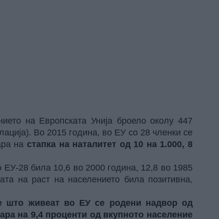
нието на Европската Унија броело околу 447
ација). Во 2015 година, во ЕУ со 28 членки се
ара на
стапка на наталитет од 10 на 1.000, 8
 ЕУ-28 била 10,6 во 2000 година, 12,8 во 1985
ката на раст на населението била позитивна,
ѓе што живеат во ЕУ се родени надвор од
вара на 9,4 проценти од вкупното население