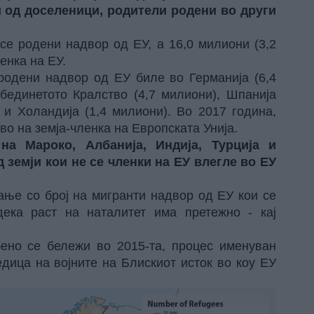
и од доселеници, родители родени во други
 се родени надвор од ЕУ, а 16,0 милиони (3,2
енка на ЕУ.
 родени надвор од ЕУ биле во Германија (6,4
Обединетото Кралство (4,7 милиони), Шпанија
) и Холандија (1,4 милиони). Во 2017 година,
во на земја-членка на Европската Унија.
на Мароко, Албанија, Индија, Турција и
 земји кои не се членки на ЕУ влегле во ЕУ
ање со број на мигранти надвор од ЕУ кои се
дека раст на наталитет има претежно - кај
ено се бележи во 2015-та, процес именуван
едица на војните на Блискиот исток во коу ЕУ