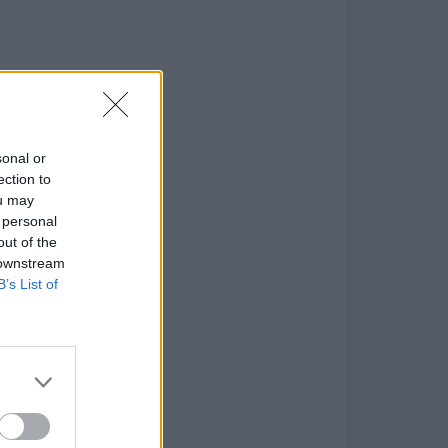
sonal or
ection to
ou may
 personal
out of the
 downstream
B’s List of