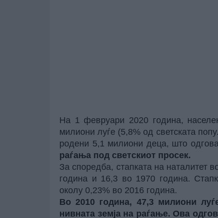
На 1 февруари 2020 година, населе
милиони луѓе (5,8% од светската попул
родени 5,1 милиони деца, што одгов
раѓања под светскиот просек.
За споредба, стапката на наталитет во
година и 16,3 во 1970 година. Стап
околу 0,23% во 2016 година.
Во 2010 година, 47,3 милиони лу
нивната земја на раѓање. Ова одго