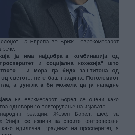
 Колеџот на Европа во Бриж ,
еврокомесарот
 рече:
која ја има најдобрата комбинација од
просперитет и социјална кохезија“ што
штвото - и мора да биде заштитена од
од светот... не е баш градина.
Поголемиот
гла, а џунглата би можела да ја нападне
јава на евркмесарот Борел се оцени како
 тоа
одговори
со повторување на изјавата.
ѓународни реакции, Жозеп Борел, шеф за
 Унија, се извини за своите контроверзни
како идилична „градина“ на просперитет, а