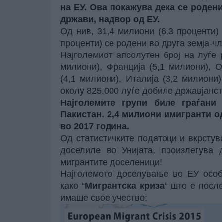
на ЕУ. Ова покажува дека се роден
држави, надвор од ЕУ.
Од нив, 31,4 милиони (6,3 проценти)
проценти) се родени во друга земја-чл
Најголемиот апсолутен број на луѓе
милиони), Франција (5,1 милиони), 
(4,1 милиони), Италија (3,2 милиони
околу 825.000 луѓе добиле државјанст
Најголемите групи биле граѓани 
Пакистан. 2,4 милиони имигранти од
во 2017 година.
Од статистичките податоци и вкрстув
доселиле во Унијата, произлегува 
мигрантите доселеници!
Најголемото доселување во ЕУ особ
како “
Мигрантска криза
“ што е посл
имаше свое учество: