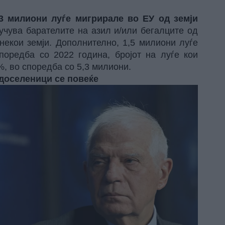
,3 милиони луѓе мигрирале во ЕУ од земји
лучува барателите на азил и/или бегалците од
некои земји. Дополнително, 1,5 милиони луѓе
поредба со 2022 година, бројот на луѓе кои
, во споредба со 5,3 милиони.
 доселеници се повеќе