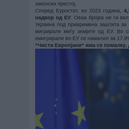
законски престој.
Според
Еуростат
, во 2023 година,
4
надвор од ЕУ
. Оваа бројка не ги вк
Украина под привремена заштита за 
мигрирале меѓу земјите од ЕУ. Во с
имигрирале во ЕУ се намалил за 17,9%
“Чисти Европјани“ има се помалку,