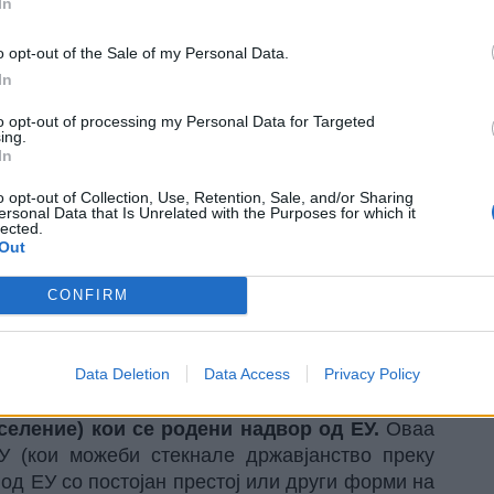
In
o opt-out of the Sale of my Personal Data.
In
to opt-out of processing my Personal Data for Targeted
ing.
In
o opt-out of Collection, Use, Retention, Sale, and/or Sharing
ersonal Data that Is Unrelated with the Purposes for which it
мо 10-15 години во многу европски држави се
lected.
, што подразбира и промени во културата на
Out
ат во Шведска, Австрија, Белгија, Франција,
 Обединето Кралство... Ова се податоци за
CONFIRM
ои добиле постојан престој или државјанство.
и, луѓе кои чекаат решение за азил и илегално
Data Deletion
Data Access
Privacy Policy
- во ЕУ, од 1 јануари 2024 година,
имало 44,7
селение) кои се родени надвор од ЕУ.
Оваа
ЕУ (кои можеби стекнале државјанство преку
 од ЕУ со постојан престој или други форми на