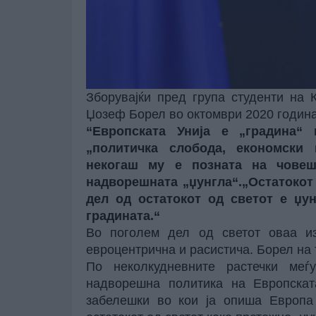
Зборувајќи пред група студенти на
Џозеф Борел
во октомври 2020 година
“Европската Унија е „градина“ 
„политичка слобода, економски 
некогаш му е позната на чове
надворешната „џунгла“.„Остатокот 
дел од остатокот од светот е џун
градината.“
Во поголем дел од светот оваа из
евроцентрична и расистича. Борел на
По неколкудневните растечки ме
надворешна политика на Европската
забелешки во кои ја опиша Европа 