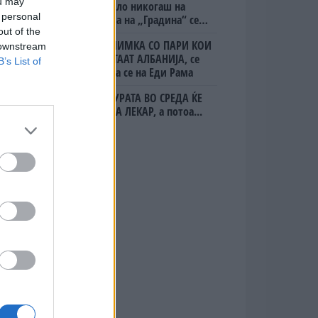
ou may
Вака не било никогаш на
 personal
„Евзони“, а на „Градина“ се
чека и пет часа
out of the
(Видео) СНИМКА СО ПАРИ КОИ
 downstream
ЈА НАПУШТААТ АЛБАНИЈА, се
B’s List of
тврди дека се на Еди Рама
ТЕМПЕРАТУРАТА ВО СРЕДА ЌЕ
БИДЕ ЗА НА ЛЕКАР, а потоа...