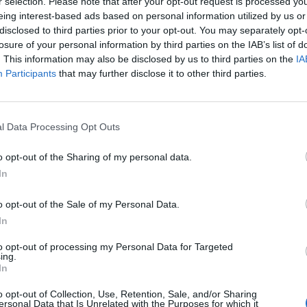
r selection. Please note that after your opt-out request is processed y
eing interest-based ads based on personal information utilized by us or
disclosed to third parties prior to your opt-out. You may separately opt-
losure of your personal information by third parties on the IAB’s list of
. This information may also be disclosed by us to third parties on the
IA
Participants
that may further disclose it to other third parties.
 репрезентацијата на БиХ во пресрет на дуелот со
 да се види како тие се спремаат за првиот меч на
ваат. Се проценува дека ги има околу 30.000 фанови
l Data Processing Opt Outs
а ги поддржаа луѓето од Палестина на улиците на
o opt-out of the Sharing of my personal data.
тина…
In
а Светското првенство со овој натпревар, а фановите
o opt-out of the Sale of my Personal Data.
In
to opt-out of processing my Personal Data for Targeted
ing.
In
o opt-out of Collection, Use, Retention, Sale, and/or Sharing
ersonal Data that Is Unrelated with the Purposes for which it