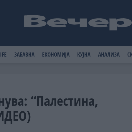
IFE
ЗАБАВНА
ЕКОНОМИЈА
КУЈНА
АНАЛИЗА
С
нува: “Палестина,
ИДЕО)