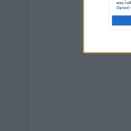
was col
Opted 