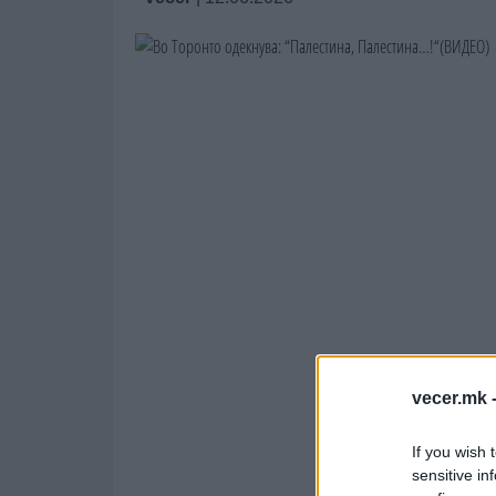
vecer.mk 
If you wish 
sensitive in