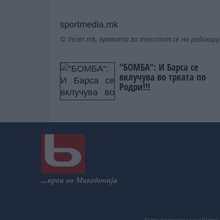
sportmedia.mk
© Vecer.mk, правата за текстот се на редакци
“БОМБА“: И Барса се
вклучува во трката по
Родри!!!