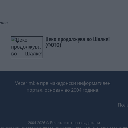
јата
Џеко продолжува во Шалке!
(ФОТО)
Vecer.mk е прв македонски информативен
портал, основан во 2004 година.
Поли
2004-
2026
© Вечер, сите права задржани