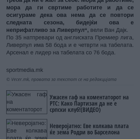
треба да ни е жал за себе. Мора да работиме,
мора да ги свртиме работите и да се
осигураме дека ова нема да се повтори
следната сезона, бидејќи ова е
неприфатливо за Ливерпул“,
вели Ван Дајк.
По 35 натпревари од англиската Премиер лига,
Ливерпул има 58 бода и е четврти на табелата.
Арсенал е лидер на табелата со 76 бода.
sportmedia.mk
© Vecer.mk, правата за текстот се на редакцијата
Ужасен гаф на коментаторот на
РТС: Како Партизан да не е
српски клуб!(ВИДЕО)
Неверојатно: Еве колкава плата
ќе зема Родри во Барселона