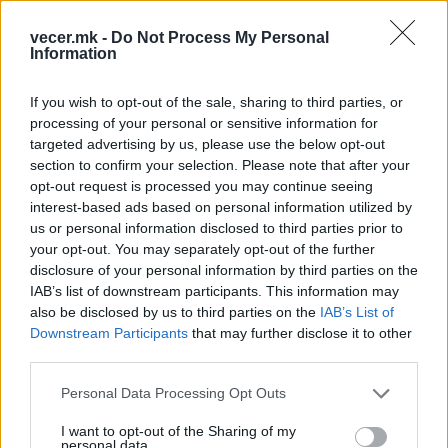
vecer.mk -
Do Not Process My Personal
Information
If you wish to opt-out of the sale, sharing to third parties, or
НАЈЧИТАНИ ВО ПОСЛЕДНИ 7 ДЕНА
processing of your personal or sensitive information for
targeted advertising by us, please use the below opt-out
СЕ СПРЕМА МЕТЕОРОЛОШКИ
section to confirm your selection. Please note that after your
ХАОС ЗА ЗИМАТА 2026/2027
opt-out request is processed you may continue seeing
interest-based ads based on personal information utilized by
ИСТОРИСКО ОБЕДИНУВАЊЕ НА
us or personal information disclosed to third parties prior to
МАКЕДОНЦИТЕ ВО СРБИЈА:
your opt-out. You may separately opt-out of the further
ФОРМИРАН МАКЕДОНСКИОТ
disclosure of your personal information by third parties on the
НАЦИОНАЛЕН СОЈУЗ
IAB’s list of downstream participants. This information may
Ахмети кажа што го мачи:
also be disclosed by us to third parties on the
IAB’s List of
СЛУШАМ, САКААТ ДА СЕ СУДИ
Downstream Participants
that may further disclose it to other
ЗА ВОЕНИТЕ ЗЛОСТРОСТВА НА
УЧК...
third parties.
УЛЦИЊ Е АЛБАНСКИ, ЌЕ ГО
ОСЛОБОДИМЕ- Скандалозна
Personal Data Processing Opt Outs
објава на вицепремиерот на
Црна Гора
I want to opt-out of the Sharing of my
ТЕМПЕРАТУРАТА ВО СРЕДА ЌЕ
personal data.