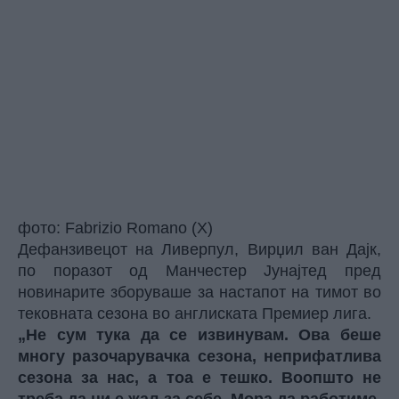
фото: Fabrizio Romano (X)
Дефанзивецот на Ливерпул, Вирџил ван Дајк,
по поразот од Манчестер Јунајтед пред
новинарите зборуваше за настапот на тимот во
тековната сезона во англиската Премиер лига.
„Не сум тука да се извинувам. Ова беше
многу разочарувачка сезона, неприфатлива
сезона за нас, а тоа е тешко. Воопшто не