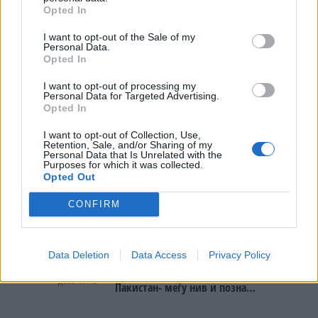
Opted In
БИДЕ ЗА НА ЛЕКАР, а потоа...
I want to opt-out of the Sale of my
Personal Data.
Северна Кореја и Русија градат
Opted In
мистериозен мост
I want to opt-out of processing my
Personal Data for Targeted Advertising.
БУГАРИТЕ СО ШОКАНТНО
Opted In
ОТКРИТИЕ по падот на Дунав,
кренаа дронови да снимаат
I want to opt-out of Collection, Use,
Retention, Sale, and/or Sharing of my
ПРЕДУПРЕДЕНИ СЕ: „Бугарија
Personal Data that Is Unrelated with the
Purposes for which it was collected.
итно ја преиспитува својата
Opted Out
одлука“
CONFIRM
БЕЛ ШТРАЈК НА ГРАНИЦИТЕ:
Вака не било никогаш на
„Евзони“, а на „Градина“ се
чека и пет часа
Data Deletion
Data Access
Privacy Policy
Исчезнаа десетмина
алпинисти во лавина во
Пакистан- меѓу нив и познат
Непалец