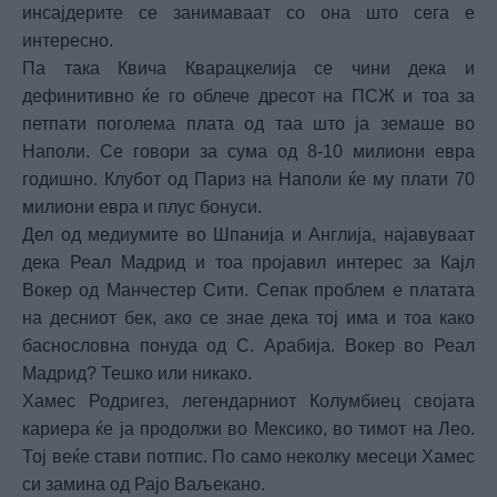
инсајдерите се занимаваат со она што сега е
интересно.
Па така Квича Кварацкелија се чини дека и
дефинитивно ќе го облече дресот на ПСЖ и тоа за
петпати поголема плата од таа што ја земаше во
Наполи. Се говори за сума од 8-10 милиони евра
годишно. Клубот од Париз на Наполи ќе му плати 70
милиони евра и плус бонуси.
Дел од медиумите во Шпанија и Англија, најавуваат
дека Реал Мадрид и тоа пројавил интерес за Кајл
Вокер од Манчестер Сити. Сепак проблем е платата
на десниот бек, ако се знае дека тој има и тоа како
баснословна понуда од С. Арабија. Вокер во Реал
Мадрид? Тешко или никако.
Хамес Родригез, легендарниот Колумбиец својата
кариера ќе ја продолжи во Мексико, во тимот на Лео.
Тој веќе стави потпис. По само неколку месеци Хамес
си замина од Рајо Ваљекано.