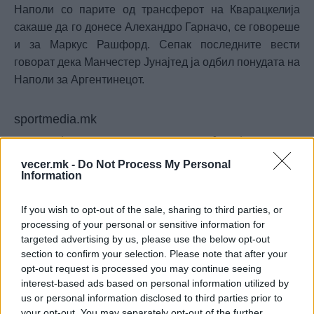
Наполи со парите од трансферот на Кварацкелија
сакаше да го донесе Алехандро Гарначо, се говореше
и за Маркус Рашфорд. Сепак последните вести
говорат дека Манчестер Јунајтед ја одбил понудата на
Наполи за Аргентинецот.
sportmedia.mk
© Vecer.mk, правата за текстот се на редакцијата
vecer.mk -
Do Not Process My Personal
Information
УЕФА за Инфантино: Бојкотот и
натаму е опција, извинувањето
не е доволно!
If you wish to opt-out of the sale, sharing to third parties, or
processing of your personal or sensitive information for
targeted advertising by us, please use the below opt-out
Официјално: Винисиус во Реал
section to confirm your selection. Please note that after your
Мадрид до 2032! (ФОТО)
opt-out request is processed you may continue seeing
interest-based ads based on personal information utilized by
us or personal information disclosed to third parties prior to
your opt-out. You may separately opt-out of the further