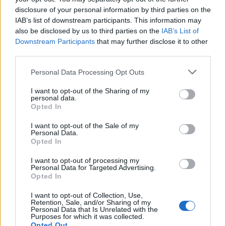
disclosure of your personal information by third parties on the
IAB’s list of downstream participants. This information may
НАЈЧИТАНИ ВО ПОСЛЕДНИ 7 ДЕНА
also be disclosed by us to third parties on the
IAB’s List of
Downstream Participants
that may further disclose it to other
ИСТОРИСКО ОБЕДИНУВАЊЕ НА
third parties.
МАКЕДОНЦИТЕ ВО СРБИЈА:
ФОРМИРАН МАКЕДОНСКИОТ
Personal Data Processing Opt Outs
НАЦИОНАЛЕН СОЈУЗ
Ахмети кажа што го мачи:
I want to opt-out of the Sharing of my
СЛУШАМ, САКААТ ДА СЕ СУДИ
personal data.
ЗА ВОЕНИТЕ ЗЛОСТРОСТВА НА
Opted In
УЧК...
УЛЦИЊ Е АЛБАНСКИ, ЌЕ ГО
I want to opt-out of the Sale of my
ОСЛОБОДИМЕ- Скандалозна
Personal Data.
Opted In
објава на вицепремиерот на
Црна Гора
ТЕМПЕРАТУРАТА ВО СРЕДА ЌЕ
I want to opt-out of processing my
Personal Data for Targeted Advertising.
БИДЕ ЗА НА ЛЕКАР, а потоа...
Opted In
I want to opt-out of Collection, Use,
Северна Кореја и Русија градат
Retention, Sale, and/or Sharing of my
мистериозен мост
Personal Data that Is Unrelated with the
Purposes for which it was collected.
Opted Out