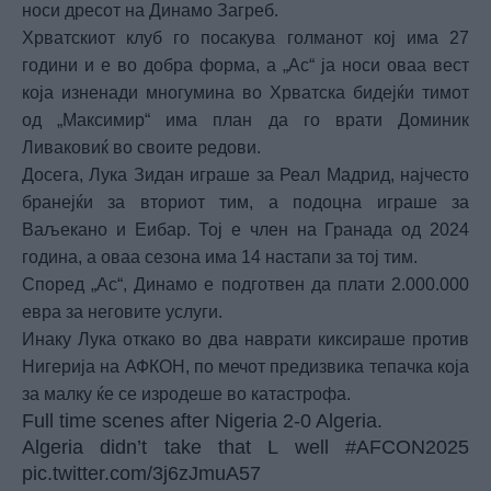
носи дресот на Динамо Загреб.
Хрватскиот клуб го посакува голманот кој има 27
години и е во добра форма, а „Ас“ ја носи оваа вест
која изненади многумина во Хрватска бидејќи тимот
од „Максимир“ има план да го врати Доминик
Ливаковиќ во своите редови.
Досега, Лука Зидан играше за Реал Мадрид, најчесто
бранејќи за вториот тим, а подоцна играше за
Ваљекано и Еибар. Тој е член на Гранада од 2024
година, а оваа сезона има 14 настапи за тој тим.
Според „Ас“, Динамо е подготвен да плати 2.000.000
евра за неговите услуги.
Инаку Лука откако во два наврати киксираше против
Нигерија на АФКОН, по мечот предизвика тепачка која
за малку ќе се изродеше во катастрофа.
Full time scenes after Nigeria 2-0 Algeria.
Algeria didn’t take that L well
#AFCON2025
pic.twitter.com/3j6zJmuA57