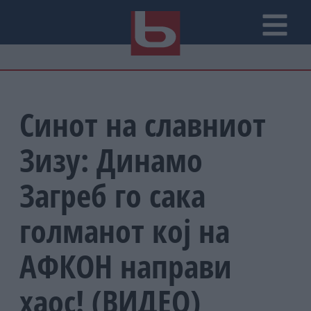
Синот на славниот
Зизу: Динамо
Загреб го сака
голманот кој на
АФКОН направи
хаос! (ВИДЕО)