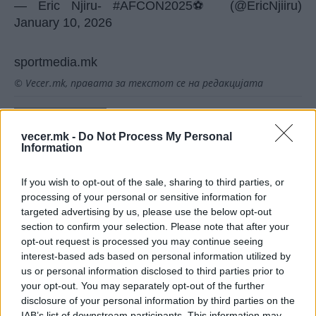
— Eric Njiru- #AFCON2025⚽️ (@EricNjiiru)
January 10, 2026
sportmedia.mk
© Vecer.mk, правата за текстот се на редакцијата
Далиќ има договор со ОАЕ за 5
милиони евра годишно
vecer.mk -
Do Not Process My Personal
Information
If you wish to opt-out of the sale, sharing to third parties, or
УЕФА за Инфантино: Бојкотот и
processing of your personal or sensitive information for
натаму е опција, извинувањето
targeted advertising by us, please use the below opt-out
не е доволно!
section to confirm your selection. Please note that after your
opt-out request is processed you may continue seeing
interest-based ads based on personal information utilized by
us or personal information disclosed to third parties prior to
your opt-out. You may separately opt-out of the further
НАЈЧИТАНИ ВО ПОСЛЕДНИ 7 ДЕНА
disclosure of your personal information by third parties on the
IAB’s list of downstream participants. This information may