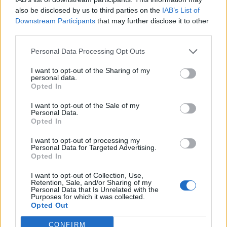
ИСТОРИСКО ОБЕДИНУВАЊЕ НА
also be disclosed by us to third parties on the
IAB’s List of
МАКЕДОНЦИТЕ ВО СРБИЈА:
Downstream Participants
that may further disclose it to other
ФОРМИРАН МАКЕДОНСКИОТ
third parties.
НАЦИОНАЛЕН СОЈУЗ
Ахмети кажа што го мачи:
Personal Data Processing Opt Outs
СЛУШАМ, САКААТ ДА СЕ СУДИ
ЗА ВОЕНИТЕ ЗЛОСТРОСТВА НА
I want to opt-out of the Sharing of my
УЧК...
personal data.
УЛЦИЊ Е АЛБАНСКИ, ЌЕ ГО
Opted In
ОСЛОБОДИМЕ- Скандалозна
објава на вицепремиерот на
I want to opt-out of the Sale of my
Црна Гора
Personal Data.
ТЕМПЕРАТУРАТА ВО СРЕДА ЌЕ
Opted In
БИДЕ ЗА НА ЛЕКАР, а потоа...
I want to opt-out of processing my
Personal Data for Targeted Advertising.
Opted In
Северна Кореја и Русија градат
мистериозен мост
I want to opt-out of Collection, Use,
Retention, Sale, and/or Sharing of my
Personal Data that Is Unrelated with the
Исчезнаа десетмина
Purposes for which it was collected.
алпинисти во лавина во
Opted Out
Пакистан- меѓу нив и познат
Непалец
CONFIRM