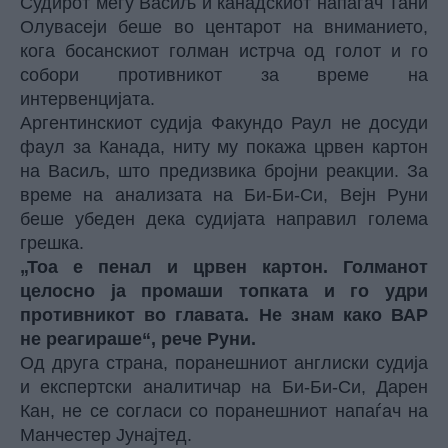
Судирот меѓу Васиљ и канадскиот напаѓач Тани
Олувасеји беше во центарот на вниманието,
кога босанскиот голман истрча од голот и го
собори противникот за време на
интервенцијата.
Аргентинскиот судија Факундо Раул не досуди
фаул за Канада, ниту му покажа црвен картон
на Васиљ, што предизвика бројни реакции. За
време на анализата на Би-Би-Си, Вејн Руни
беше убеден дека судијата направил голема
грешка.
„Тоа е пенал и црвен картон. Голманот
целосно ја промаши топката и го удри
противникот во главата. Не знам како ВАР
не реагираше“, рече Руни.
Од друга страна, поранешниот англиски судија
и експертски аналитичар на Би-Би-Си, Дарен
Кан, не се согласи со поранешниот напаѓач на
Манчестер Јунајтед.