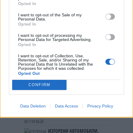
Opted In
I want to opt-out of the Sale of my
Personal Data.
Opted In
НАЈЧИТАНИ ВО ПОСЛЕДНИ 7 ДЕНА
I want to opt-out of processing my
Personal Data for Targeted Advertising.
СЕ СПРЕМА МЕТЕОРОЛОШКИ
Opted In
ХАОС ЗА ЗИМАТА 2026/2027
I want to opt-out of Collection, Use,
Retention, Sale, and/or Sharing of my
Personal Data that Is Unrelated with the
УЛЦИЊ Е АЛБАНСКИ, ЌЕ ГО
Purposes for which it was collected.
ОСЛОБОДИМЕ- Скандалозна
Opted Out
објава на вицепремиерот на
Црна Гора
CONFIRM
БУГАРИТЕ СО ШОКАНТНО
ОТКРИТИЕ по падот на Дунав,
кренаа дронови да снимаат
Data Deletion
Data Access
Privacy Policy
ТЕМПЕРАТУРАТА ВО СРЕДА ЌЕ
БИДЕ ЗА НА ЛЕКАР, а потоа...
ИЗГОРЕНИ АВТОМОБИЛИ,