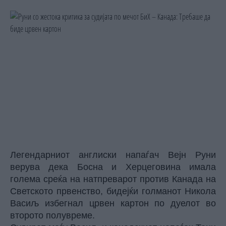
Легендарниот англиски напаѓач Вејн Руни
верува дека Босна и Херцеговина имала
голема среќа на натпреварот против Канада на
Светското првенство, бидејќи голманот Никола
Васиљ избегнал црвен картон по дуелот во
второто полувреме.