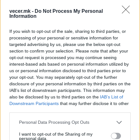
поради прекумерното продолжување на
vecer.mk -
Do Not Process My Personal
движењето, тој сепак добива црвен картон.
Information
Ова е потполно истата ситуација, само што
голманот ги користи рацете. Многу е
If you wish to opt-out of the sale, sharing to third parties, or
полесно да се повлечат рацете отколку
processing of your personal or sensitive information for
нозете, па затоа мислам дека требаше да
targeted advertising by us, please use the below opt-out
биде исклучен“, заклучи Руни.
section to confirm your selection. Please note that after your
opt-out request is processed you may continue seeing
interest-based ads based on personal information utilized by
sportmedia.mk
us or personal information disclosed to third parties prior to
your opt-out. You may separately opt-out of the further
© Vecer.mk, правата за текстот се на редакцијата
disclosure of your personal information by third parties on the
IAB’s list of downstream participants. This information may
Бомба од Мадрид! Арда Ѓулер
also be disclosed by us to third parties on the
IAB’s List of
прифати понуда од 18 милиони
Downstream Participants
that may further disclose it to other
евра!
third parties.
Personal Data Processing Opt Outs
ПСЖ се засили со
репрезентативец на Франција!
I want to opt-out of the Sharing of my
(ФОТО)
personal data.