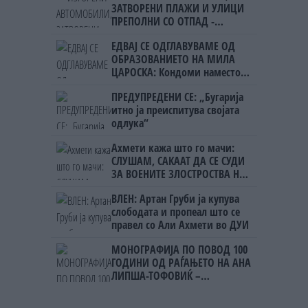
ЗАТВОРЕНИ ПЛАЖИ И УЛИЦИ
ПРЕПОЛНИ СО ОТПАД -
Фнидек во хаос по
ЕДВАЈ СЕ ОДГЛАВУВАМЕ ОД
мигрантскиот бран кон Сеута
ОБРАЗОВАНИЕТО НА МИЛА
ЦАРОСКА: Кондоми наместо
книги
ПРЕДУПРЕДЕНИ СЕ: „Бугарија
итно ја преиспитува својата
одлука“
Ахмети кажа што го мачи:
СЛУШАМ, САКААТ ДА СЕ СУДИ
ЗА ВОЕНИТЕ ЗЛОСТРОСТВА НА
УЧК...
ВЛЕН: Артан Груби ја купува
слободата и пропеал што се
правел со Али Ахмети во ДУИ
МОНОГРАФИЈА ПО ПОВОД 100
ГОДИНИ ОД РАЃАЊЕТО НА АНА
ЛИПША-ТОФОВИЌ –
уметницата која го започна
„Охридско лето“