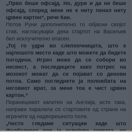
„Прво беше офсајд. Но, дури и да не беше
офсајд, според мене не е ниту пенал ниту
црвен картон“, рече Кан.
Потоа Руни дополнително го објасни својот
став, нагласувајќи дека стартот на Васиљев
бил исклучително опасен.
„Тој го удри во слепоочницата, што е
најлошото место каде што можете да бидете
погодени. Играч може да се собори во
несвест, а последиците како потрес на
мозокот можат да се појават со денови
потоа. Само погледнете ја положбата на
неговиот врат, за мене тоа е чист црвен
картон.“
Поранешниот капитен на Англија, исто така,
направи паралела со стартовите од страна на
играчите од надворешното поле.
„Често гледаме ситуации каде што
фудбалерот прв ја освојува топката, но