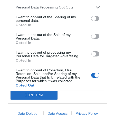
Неверојатно: Еве колкава плата
Personal Data Processing Opt Outs
ќе зема Родри во Барселона
I want to opt-out of the Sharing of my
personal data.
Opted In
Страшно: „Ќе го разнесам Меси
I want to opt-out of the Sale of my
со четири бомби!“
Personal Data.
Opted In
I want to opt-out of processing my
Personal Data for Targeted Advertising.
Opted In
I want to opt-out of Collection, Use,
НАЈЧИТАНИ ВО ПОСЛЕДНИ 7 ДЕНА
Retention, Sale, and/or Sharing of my
Personal Data that Is Unrelated with the
Purposes for which it was collected.
СЕ СПРЕМА МЕТЕОРОЛОШКИ
Opted Out
ХАОС ЗА ЗИМАТА 2026/2027
CONFIRM
ИСТОРИСКО ОБЕДИНУВАЊЕ НА
МАКЕДОНЦИТЕ ВО СРБИЈА:
ФОРМИРАН МАКЕДОНСКИОТ
Data Deletion
Data Access
Privacy Policy
НАЦИОНАЛЕН СОЈУЗ