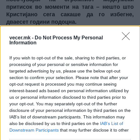
притисок во моменти на тага – нешто што
Кристијано сега сакаше да го избегне,
дваесет години подоцна.
Потоа Катја повторно проговори, овој пат со
видеа на истата социјална мрежа.
vecer.mk -
Do Not Process My Personal
Information
„Кристијано е медиумска фигура, многу
повеќе од нас, неговото семејство. Каде и да
If you wish to opt-out of the sale, sharing to third parties, or
се појави, привлекува многу внимание.
processing of your personal or sensitive information for
Мојот брат не може да оди на свадби бидејќи
targeted advertising by us, please use the below opt-out
вистинското значење на настанот би се
section to confirm your selection. Please note that after your
изгубило. Не може да оди на роденденот на
opt-out request is processed you may continue seeing
неговиот внук, на мојот настан. Не може да
interest-based ads based on personal information utilized by
седне на кафе, на терасата, од очигледни
us or personal information disclosed to third parties prior to
your opt-out. You may separately opt-out of the further
причини“, рече таа.
disclosure of your personal information by third parties on the
IAB’s list of downstream participants. This information may
sportmedia.mk
also be disclosed by us to third parties on the
IAB’s List of
Downstream Participants
that may further disclose it to other
© Vecer.mk, правата за текстот се на редакцијата
third parties.