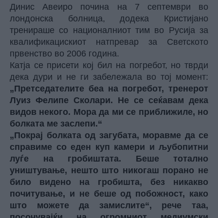
Динис Авеиро почина на 7 септември во
лондонска болница, додека Кристијано
тренираше со националниот тим во Русија за
квалификацискиот натпревар за Светското
првенство во 2006 година.
Катја се присети кој бил на погребот, но тврди
дека дури и не ги забележала во тој момент:
„Претседателите беа на погребот, тренерот
Луиз Фелипе Сколари. Не се сеќавам дека
видов некого. Мора да ми се приближиле, но
болката ме заслепи.“
„Покрај болката од загубата, моравме да се
справиме со еден куп камери и љубопитни
луѓе на гробиштата. Беше тотално
уништување, нешто што никогаш порано не
било видено на гробишта, без никакво
почитување, и не беше од побожност, како
што можете да замислите“, рече таа,
посочувајќи на огромниот медиумски