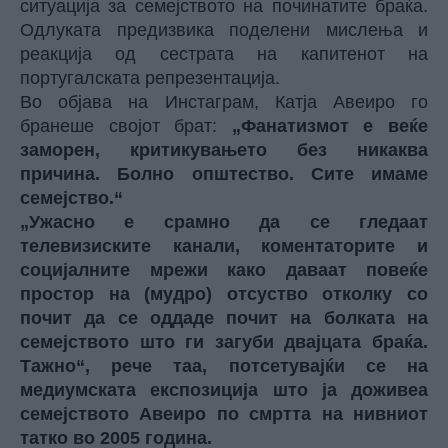
ситуација за семејството на починатите браќа.
Одлуката предизвика поделени мислења и
реакција од сестрата на капитенот на
португалската репрезентација.
Во објава на Инстаграм, Катја Авеиро го
бранеше својот брат:
„Фанатизмот е веќе
заморен, критикувањето без никаква
причина. Болно општество. Сите имаме
семејство.“
„Ужасно е срамно да се гледаат
телевизиските канали, коментаторите и
социјалните мрежи како даваат повеќе
простор на (мудро) отсуство отколку со
почит да се оддаде почит на болката на
семејството што ги загуби двајцата браќа.
Тажно“, рече таа, потсетувајќи се на
медиумската експозиција што ја доживеа
семејството Авеиро по смртта на нивниот
татко во 2005 година.