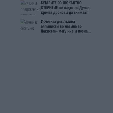
БУГАРИТЕ СО ШОКАНТНО
ОТКРИТИЕ по падот на Дунав,
кренаа дронови да снимаат
Исчезнаа десетмина
алпинисти во лавина во
Пакистан- меѓу нив и познат
Непалец