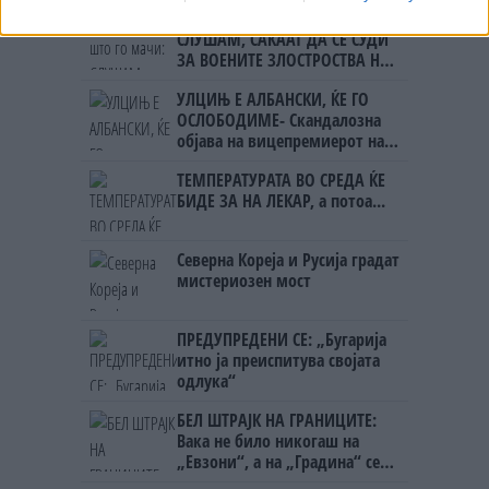
Ахмети кажа што го мачи:
СЛУШАМ, САКААТ ДА СЕ СУДИ
ЗА ВОЕНИТЕ ЗЛОСТРОСТВА НА
УЧК...
УЛЦИЊ Е АЛБАНСКИ, ЌЕ ГО
ОСЛОБОДИМЕ- Скандалозна
објава на вицепремиерот на
Црна Гора
ТЕМПЕРАТУРАТА ВО СРЕДА ЌЕ
БИДЕ ЗА НА ЛЕКАР, а потоа...
Северна Кореја и Русија градат
мистериозен мост
ПРЕДУПРЕДЕНИ СЕ: „Бугарија
итно ја преиспитува својата
одлука“
БЕЛ ШТРАЈК НА ГРАНИЦИТЕ:
Вака не било никогаш на
„Евзони“, а на „Градина“ се
чека и пет часа