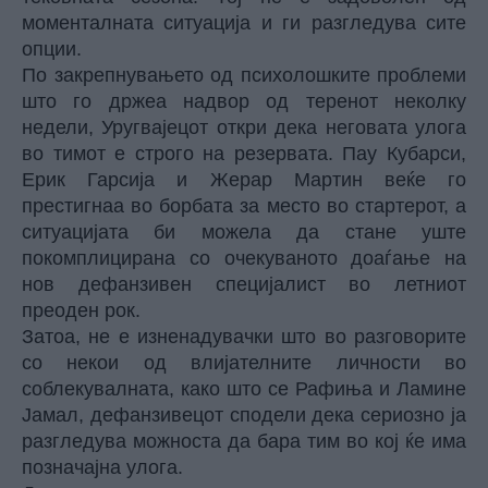
моменталната ситуација и ги разгледува сите
опции.
По закрепнувањето од психолошките проблеми
што го држеа надвор од теренот неколку
недели, Уругвајецот откри дека неговата улога
во тимот е строго на резервата. Пау Кубарси,
Ерик Гарсија и Жерар Мартин веќе го
престигнаа во борбата за место во стартерот, а
ситуацијата би можела да стане уште
покомплицирана со очекуваното доаѓање на
нов дефанзивен специјалист во летниот
преоден рок.
Затоа, не е изненадувачки што во разговорите
со некои од влијателните личности во
соблекувалната, како што се Рафиња и Ламине
Јамал, дефанзивецот сподели дека сериозно ја
разгледува можноста да бара тим во кој ќе има
позначајна улога.