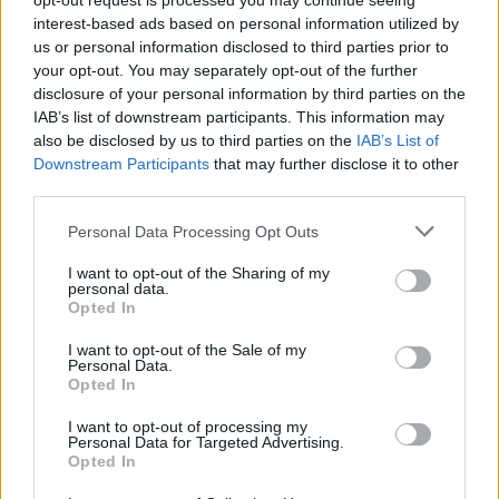
opt-out request is processed you may continue seeing
interest-based ads based on personal information utilized by
Остра реакција на Шпанија по
us or personal information disclosed to third parties prior to
најавите дека ФИФА ќе му го
your opt-out. You may separately opt-out of the further
додели финалето на СП 2030 на
disclosure of your personal information by third parties on the
Мароко!
IAB’s list of downstream participants. This information may
also be disclosed by us to third parties on the
IAB’s List of
Downstream Participants
that may further disclose it to other
third parties.
НАЈЧИТАНИ ВО ПОСЛЕДНИ 7 ДЕНА
Personal Data Processing Opt Outs
ИСТОРИСКО ОБЕДИНУВАЊЕ НА
МАКЕДОНЦИТЕ ВО СРБИЈА:
I want to opt-out of the Sharing of my
personal data.
ФОРМИРАН МАКЕДОНСКИОТ
Opted In
НАЦИОНАЛЕН СОЈУЗ
Ахмети кажа што го мачи:
I want to opt-out of the Sale of my
СЛУШАМ, САКААТ ДА СЕ СУДИ
Personal Data.
ЗА ВОЕНИТЕ ЗЛОСТРОСТВА НА
Opted In
УЧК...
СЕ СПРЕМА МЕТЕОРОЛОШКИ
I want to opt-out of processing my
ХАОС ЗА ЗИМАТА 2026/2027
Personal Data for Targeted Advertising.
Opted In