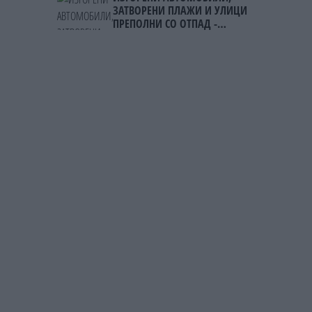
ЗАТВОРЕНИ ПЛАЖИ И УЛИЦИ
ПРЕПОЛНИ СО ОТПАД -
Фнидек во хаос по
мигрантскиот бран кон Сеута