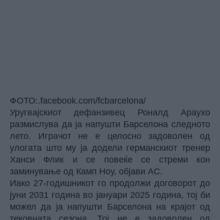
ФОТО:.facebook.com/fcbarcelona/
Уругвајскиот дефанзивец Роналд Араухо
размислува да ја напушти Барселона следното
лето. Играчот не е целосно задоволен од
улогата што му ја додели германскиот тренер
Ханси Флик и се повеќе се стреми кон
заминување од Камп Ноу, објави АС.
Иако 27-годишникот го продолжи договорот до
јуни 2031 година во јануари 2025 година, тој би
можел да ја напушти Барселона на крајот од
тековната сезона. Тој не е задоволен од