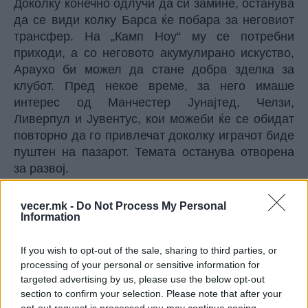
Доколку конечно одлучи да си замине, останува
да се види колку Барса ќе побара за неговиот
трансфер. На „Камп Ноу“ му се потребни
приходи, а со неговото акумулирано искуство,
Араухо би можел да стане добра зделка за
клубот. Пред некое време, за него имаше
интерес од Манчестер Јунајтед, Челзи,
Ливерпул и Јувентус, кои можеби ќе се обидат
повторно да го привлечат доколку играчот биде
пуштен на пазарот. Темата останува отворена
за развој.
sportmedia.mk
vecer.mk -
Do Not Process My Personal
Information
© Vecer.mk, правата за текстот се на редакцијата
If you wish to opt-out of the sale, sharing to third parties, or
Манчестер Сити веќе најде
processing of your personal or sensitive information for
замена за Родри и тоа каква!
targeted advertising by us, please use the below opt-out
section to confirm your selection. Please note that after your