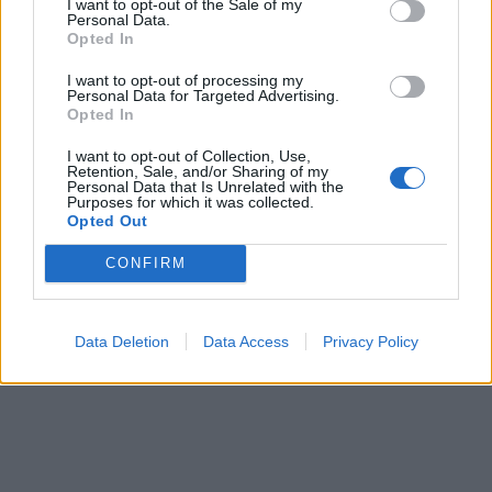
I want to opt-out of the Sale of my
ГРЦИЈА - НАЈЕФТИНАТА
Personal Data.
Opted In
ПРЕСВРТ И ПРОТЕСТИ ВО
УКРАИНА, Зеленски доби
I want to opt-out of processing my
ултиматум: „Мора да си оди,
Personal Data for Targeted Advertising.
крајниот рок е петок!“
Opted In
(Видео) СНИМКА СО ПАРИ КОИ
ЈА НАПУШТААТ АЛБАНИЈА, се
I want to opt-out of Collection, Use,
Retention, Sale, and/or Sharing of my
тврди дека се на Еди Рама
Personal Data that Is Unrelated with the
Purposes for which it was collected.
(Видео) ШТО ДА ПРАВИ
Opted Out
БУГАРКА НА ПЛАЖА ВО
ГРЦИЈА, кога децата бараат
CONFIRM
домашно месо
Дубаи остана без туристи- им
даваат награди на оние кои
ќе го донесат семејството или
Data Deletion
Data Access
Privacy Policy
пријателите