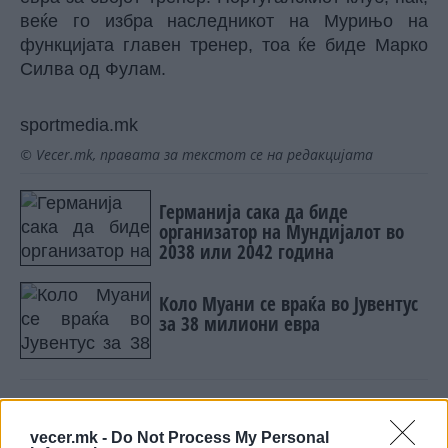
веќе го избра наследникот на Мурињо на
функцијата главен тренер, тоа ќе биде Марко
Силва од Фулам.
sportmedia.mk
© Vecer.mk, правата за текстот се на редакцијата
Германија сака да биде
организатор на Мундијалот во
2038 или 2042 година
Коло Муани се враќа во Јувентус
за 38 милиони евра
vecer.mk -
Do Not Process My Personal