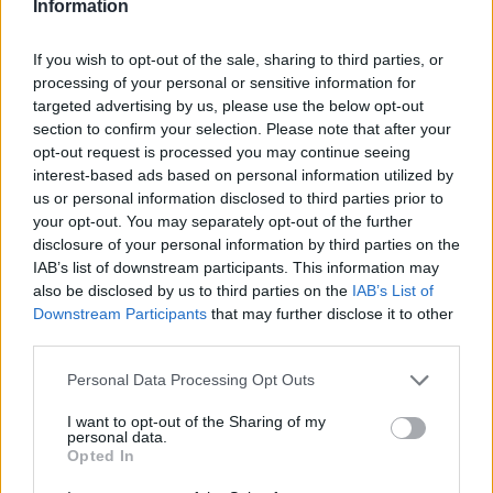
Information
НАЈЧИТАНИ ВО ПОСЛЕДНИ 7 ДЕНА
МАКЕДОНИЈА ИМА СВЕТСКА
If you wish to opt-out of the sale, sharing to third parties, or
ПИСТА: Огромниот Боинг 777
processing of your personal or sensitive information for
на индиската претседателка
targeted advertising by us, please use the below opt-out
на Меѓународниот Аеродром
section to confirm your selection. Please note that after your
УАПСЕН МАКЕДОНЕЦОТ АНДРЕЈ
Скопје
opt-out request is processed you may continue seeing
ТАНАСКОВСКИ, ЧЛЕН НА
interest-based ads based on personal information utilized by
КАВАЧКИ КЛАН (ФОТО)
us or personal information disclosed to third parties prior to
СКОКНА МИНИМАЛНИОТ
your opt-out. You may separately opt-out of the further
ИЗНОС ЗА К-15: Еве колку
disclosure of your personal information by third parties on the
пари ќе ви легнат на сметка
IAB’s list of downstream participants. This information may
годинава
also be disclosed by us to third parties on the
IAB’s List of
Црна Гора ја уапси жената која
Downstream Participants
that may further disclose it to other
ги БРАНЕЛА ДЕЦАТА И СВОЕТО
third parties.
КУЧЕ РАСПАРЧЕНО ОД
ШАРПЛАНИНЕЦ?!
Personal Data Processing Opt Outs
СЛАВНАТА КАРИЕРА НА
ПОРАНЕШНИОТ ТЕХНИЧКИ
I want to opt-out of the Sharing of my
ПРЕМИЕР ОЛИВЕР СПАСОВСКИ
personal data.
Opted In
ЗА БЕРТА ОД АВСТРИЈА
НАЈСКАПАТА, ЗА МАРИЈА ОД