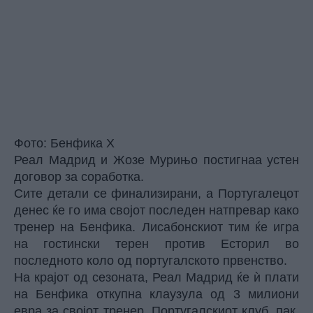
Фото: Бенфика Х
Реал Мадрид и Жозе Мурињо постигнаа устен
договор за соработка.
Сите детали се финализирани, а Португалецот
денес ќе го има својот последен натпревар како
тренер на Бенфика. Лисабонскиот тим ќе игра
на гостински терен против Есторил во
последното коло од португалското првенство.
На крајот од сезоната, Реал Мадрид ќе ѝ плати
на Бенфика откупна клаузула од 3 милиони
евра за својот тренер. Португалскиот клуб, пак,