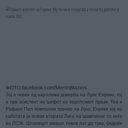
ФОТО:facebook.com/MenInBlazers
Тој е човек од најголема доверба на Луис Енрике, тој
е прв асистент на шефот на европскиот првак. Тоа е
Рафаел Пол помошник тренер на Луис Енрике кој во
саботата ја освои втората Лига на шампиони со него
во ПСЖ. Шпанецот имаше тежок пат до тука, бидејќи