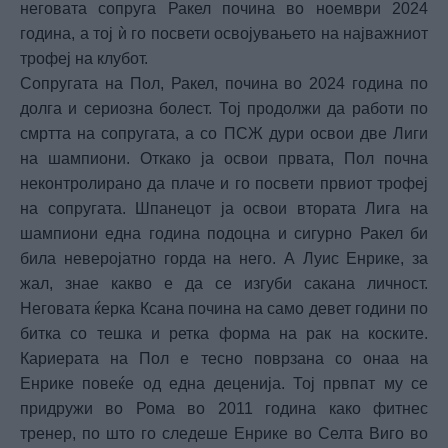
неговата сопруга Ракел почина во ноември 2024
година, а тој ѝ го посвети освојувањето на најважниот
трофеј на клубот.
Сопругата на Пол, Ракел, почина во 2024 година по
долга и сериозна болест. Тој продолжи да работи по
смртта на сопругата, а со ПСЖ дури освои две Лиги
на шампиони. Откако ја освои првата, Пол почна
неконтролирано да плаче и го посвети првиот трофеј
на сопругата. Шпанецот ја освои втората Лига на
шампиони една година подоцна и сигурно Ракел би
била неверојатно горда на него. А Луис Енрике, за
жал, знае какво е да се изгуби сакана личност.
Неговата ќерка Ксана почина на само девет години по
битка со тешка и ретка форма на рак на коските.
Кариерата на Пол е тесно поврзана со онаа на
Енрике повеќе од една деценија. Тој првпат му се
придружи во Рома во 2011 година како фитнес
тренер, по што го следеше Енрике во Селта Виго во