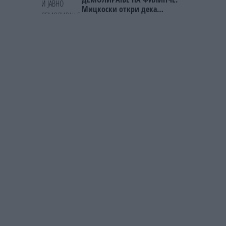
Мицкоски откри дека
човекот појма нема од
ништо, освен за кеш