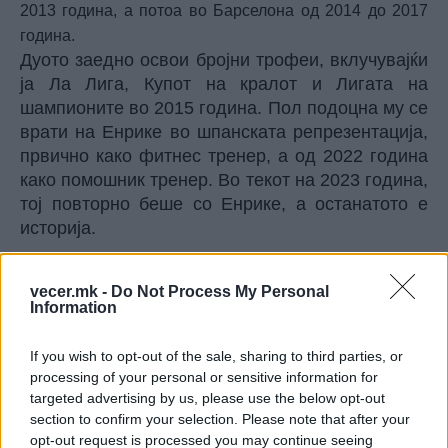
2013 година, а потоа во Барселона од 2014 до 2017
година.
Дуото заедно освои бројни трофеи, вклучувајќи
ја Ла Лига, Купот на кралот и Лигата на
шампионите во 2015 година. Пол подоцна му се
врати на Енрике во шпанската репрезентација,
првично како фитнес тренер, а од 2022 година
како помошник тренер. Во текот на 2023 година,
тој повторно беше со Енрике, а останатото е
историја.
sportmedia.mk
vecer.mk -
Do Not Process My Personal
Information
© Vecer.mk, правата за текстот се на редакцијата
If you wish to opt-out of the sale, sharing to third parties, or
УЕФА за Инфантино: Бојкотот и
processing of your personal or sensitive information for
натаму е опција, извинувањето
targeted advertising by us, please use the below opt-out
не е доволно!
section to confirm your selection. Please note that after your
opt-out request is processed you may continue seeing