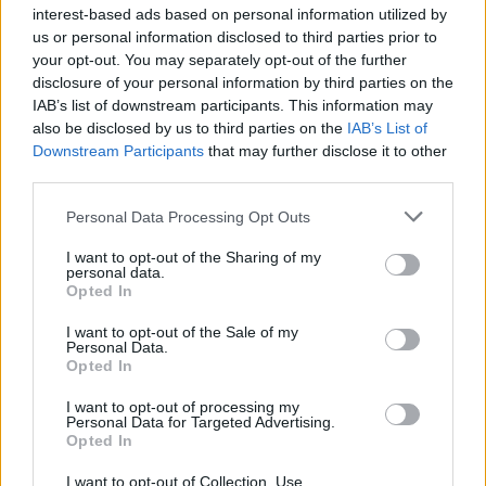
Официјално: Винисиус во Реал
interest-based ads based on personal information utilized by
Мадрид до 2032! (ФОТО)
us or personal information disclosed to third parties prior to
your opt-out. You may separately opt-out of the further
disclosure of your personal information by third parties on the
IAB’s list of downstream participants. This information may
also be disclosed by us to third parties on the
IAB’s List of
Downstream Participants
that may further disclose it to other
third parties.
НАЈЧИТАНИ ВО ПОСЛЕДНИ 7 ДЕНА
Personal Data Processing Opt Outs
ИСТОРИСКО ОБЕДИНУВАЊЕ НА
МАКЕДОНЦИТЕ ВО СРБИЈА:
I want to opt-out of the Sharing of my
ФОРМИРАН МАКЕДОНСКИОТ
personal data.
НАЦИОНАЛЕН СОЈУЗ
Opted In
Ахмети кажа што го мачи:
СЛУШАМ, САКААТ ДА СЕ СУДИ
I want to opt-out of the Sale of my
Personal Data.
ЗА ВОЕНИТЕ ЗЛОСТРОСТВА НА
Opted In
УЧК...
УЛЦИЊ Е АЛБАНСКИ, ЌЕ ГО
I want to opt-out of processing my
ОСЛОБОДИМЕ- Скандалозна
Personal Data for Targeted Advertising.
објава на вицепремиерот на
Opted In
Црна Гора
ТЕМПЕРАТУРАТА ВО СРЕДА ЌЕ
I want to opt-out of Collection, Use,