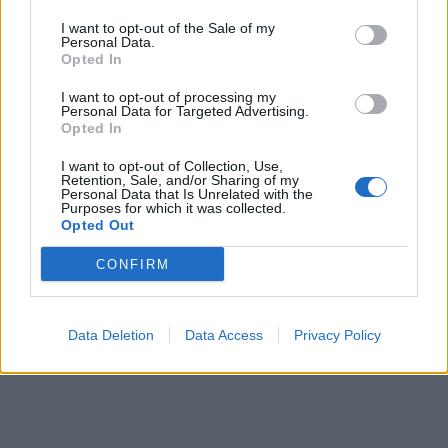
СУДСКАТА МАФИЈА РАБОТИ
I want to opt-out of the Sale of my
ВАКА - Судијата Вулнет Винца
Personal Data.
Opted In
е пензиониран, три дена
откако му го врати пасошот
Северна Кореја и Русија градат
I want to opt-out of processing my
на бизнисменот Марковски
Personal Data for Targeted Advertising.
мистериозен мост
Opted In
I want to opt-out of Collection, Use,
Исчезнаа десетмина
Retention, Sale, and/or Sharing of my
алпинисти во лавина во
Personal Data that Is Unrelated with the
Пакистан- меѓу нив и познат
Purposes for which it was collected.
Opted Out
Непалец
УЛЦИЊ Е АЛБАНСКИ, ЌЕ ГО
ОСЛОБОДИМЕ- Скандалозна
CONFIRM
објава на вицепремиерот на
Црна Гора
БЕЛ ШТРАЈК НА ГРАНИЦИТЕ:
Data Deletion
Data Access
Privacy Policy
Вака не било никогаш на
„Евзони“, а на „Градина“ се
чека и пет часа