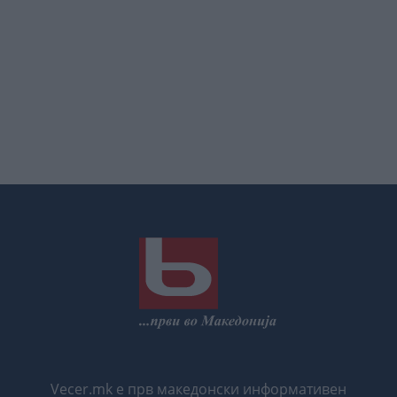
Vecer.mk е прв македонски информативен