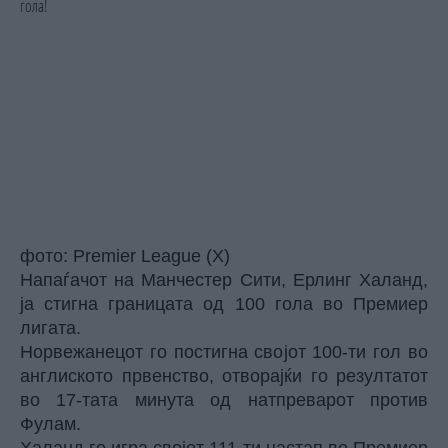
фото: Premier League (X)
Напаѓачот на Манчестер Сити, Ерлинг Халанд,
ја стигна границата од 100 гола во Премиер
лигата.
Норвежанецот го постигна својот 100-ти гол во
англиското првенство, отворајќи го резултатот
во 17-тата минута од натпреварот против
Фулам.