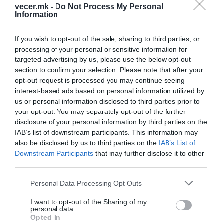
vecer.mk -
Do Not Process My Personal
Information
НАЈЧИТАНИ ВО ПОСЛЕДНИ 7 ДЕНА
If you wish to opt-out of the sale, sharing to third parties, or
processing of your personal or sensitive information for
Ахмети кажа што го мачи:
СЛУШАМ, САКААТ ДА СЕ СУДИ
targeted advertising by us, please use the below opt-out
ЗА ВОЕНИТЕ ЗЛОСТРОСТВА НА
section to confirm your selection. Please note that after your
УЧК...
opt-out request is processed you may continue seeing
ИСТОРИСКО ОБЕДИНУВАЊЕ НА
interest-based ads based on personal information utilized by
МАКЕДОНЦИТЕ ВО СРБИЈА:
us or personal information disclosed to third parties prior to
ФОРМИРАН МАКЕДОНСКИОТ
your opt-out. You may separately opt-out of the further
НАЦИОНАЛЕН СОЈУЗ
disclosure of your personal information by third parties on the
ТЕЖОК ДЕН И ЈАВНО
IAB’s list of downstream participants. This information may
ДЕМОЛИРАЊЕ НА ФИЛИПЧЕ:
Мицкоски откри дека
also be disclosed by us to third parties on the
IAB’s List of
човекот појма нема од
Downstream Participants
that may further disclose it to other
ПРЕДУПРЕДЕНИ СЕ: „Бугарија
ништо, освен за кеш
third parties.
итно ја преиспитува својата
одлука“
Personal Data Processing Opt Outs
ТЕМПЕРАТУРАТА ВО СРЕДА ЌЕ
I want to opt-out of the Sharing of my
БИДЕ ЗА НА ЛЕКАР, а потоа...
personal data.
Opted In