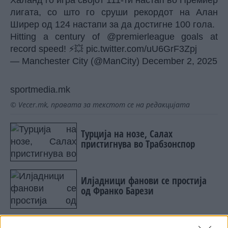
Халанд го игра својот 111-ти настап во Премиер
лигата, со што го сруши рекордот на Алан
Ширер од 124 настапи за да достигне 100 гола.
Hitting a century of
@premierleague
goals at
record speed! ⚡️💥
pic.twitter.com/uU6GrF3Zpj
— Manchester City (@ManCity)
December 2, 2025
sportmedia.mk
© Vecer.mk, правата за текстот се на редакцијата
Турција на нозе, Салах
пристигнува во Трабзонспор
Илјадници фанови се простија
од Франко Барези