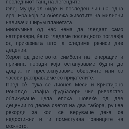
последниот танц на легендите.
Овој Мундијал биде и последен чин на една
ера. Ера која ги обележа животите на милиони
навивачи ширум планетата.
Mногумина од нас нема да гледаат само
натпревари, ќе го гледаме последното поглавје
од приказната што ја следиме речиси две
децении.
Херои од детството, симболи на генерации и
причина поради која останувавме будни до
доцна, ги прескокнувавме обврските или со
часови расправавме со пријателите.
Пред сè, тука се Лионел Меси и Кристијано
Роналдо. Двајца фудбалери чие ривалство
обликуваше цела епоха. Повеќе од две
децении го делеа светот на два табора, рушеа
рекорди за кои се веруваше дека се
недостижни и ги поместуваа границите на
можното.