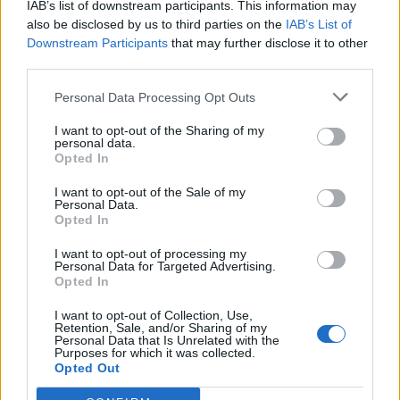
IAB’s list of downstream participants. This information may
фудбалери на својата генерација.
also be disclosed by us to third parties on the
IAB’s List of
Мануел Нојер не беше само врвен голман. Тој
Downstream Participants
that may further disclose it to other
ја редефинираше позицијата чувар на мрежата.
third parties.
Излегуваше далеку од голот кога повеќето
голмани не би се осмелиле ни да помислат на
Personal Data Processing Opt Outs
тоа, учествуваше во градењето на нападите и
I want to opt-out of the Sharing of my
практично го создаде модерниот концепт
personal data.
Opted In
„голман-либеро“. Многумина што денес бранат
на највисоко ниво пораснаа обидувајќи се да
I want to opt-out of the Sale of my
бидат како него.
Personal Data.
Opted In
Можеби сите тие нема веднаш да ги завршат
кариерите по Мундијалот. Можеби некои од нив
I want to opt-out of processing my
Personal Data for Targeted Advertising.
ќе одиграат уште по некој натпревар за
Opted In
репрезентацијата или клубот. Но реалноста е
дека се приближува крајот на генерацијата што
I want to opt-out of Collection, Use,
Retention, Sale, and/or Sharing of my
ги дефинираше последните 15 или 20 години.
Personal Data that Is Unrelated with the
Purposes for which it was collected.
Затоа Светското првенство 2026 ќе има
Opted Out
посебна тежина.
Тоа не е само борба за нова титула светски