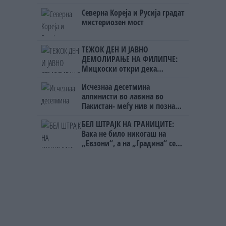
откако му го врати пасошот
Северна Кореја и Русија градат
на бизнисменот Марковски
мистериозен мост
ТЕЖОК ДЕН И ЈАВНО
ДЕМОЛИРАЊЕ НА ФИЛИПЧЕ:
Мицкоски откри дека
човекот појма нема од
Исчезнаа десетмина
ништо, освен за кеш
алпинисти во лавина во
Пакистан- меѓу нив и познат
Непалец
БЕЛ ШТРАЈК НА ГРАНИЦИТЕ:
Вака не било никогаш на
„Евзони“, а на „Градина“ се
чека и пет часа