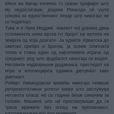
Меси во Катар конечно го освои трофејот што
му недостигаше, додека Роналдо сè уште
сонува за единствениот пехар што никогаш не
го подигнал.
Тука е и Лука Модриќ, човекот кој докажа дека
големината нема врска со бројот на жители на
земјата од која доаѓате. Ја однесе Хрватска до
светско сребро и бронза, ја освои Златната
топка и стана еден од најголемите играчи од
средниот ред што фудбалот некогаш ги видел.
Неговите надворешни додавања, прегледот на
игра и елеганцијата одамна делуваат како
уметност.
Роберт Левандовски можеби никогаш немаше
репрезентативни успеси какви што заслужува
неговата класа, но со години беше синоним за
голови. Машина што не престануваше да ги
тресе мрежите без оглед на противникот,
натпреварувањето или моментот.