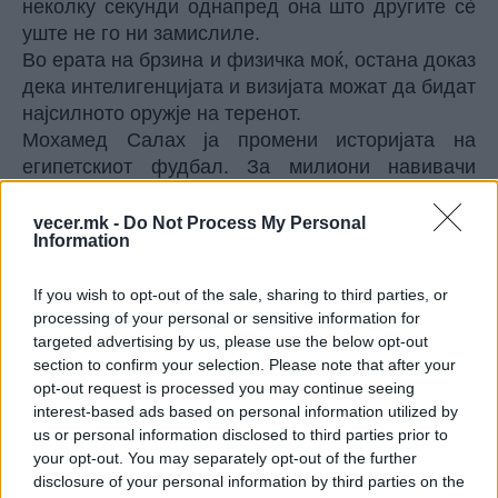
неколку секунди однапред она што другите сè
уште не го ни замислиле.
Во ерата на брзина и физичка моќ, остана доказ
дека интелигенцијата и визијата можат да бидат
најсилното оружје на теренот.
Мохамед Салах ја промени историјата на
египетскиот фудбал. За милиони навивачи
ширум Африка и Блискиот Исток стана симбол
дека е можно да се стигне до самиот врв на
vecer.mk -
Do Not Process My Personal
Information
светскиот фудбал. Неговите продори од
десната страна и препознатливата левица со
If you wish to opt-out of the sale, sharing to third parties, or
години беа ноќна мора за противничките
processing of your personal or sensitive information for
одбрани.
targeted advertising by us, please use the below opt-out
Хјонг-Мин Сон претставуваше нешто што ретко
section to confirm your selection. Please note that after your
се гледа во спортот – национален херој и
opt-out request is processed you may continue seeing
глобална ѕвезда во исто време. Капитенот на
interest-based ads based on personal information utilized by
Јужна Кореја инспирираше цел континент, а
us or personal information disclosed to third parties prior to
неговата насмевка, професионализам и
your opt-out. You may separately opt-out of the further
disclosure of your personal information by third parties on the
лојалност го направија еден од најомилените