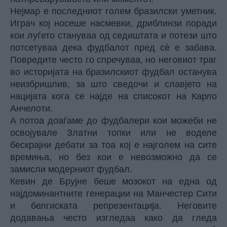
Нејмар е последниот голем бразилски уметник.
Играч кој носеше насмевки, дриблинзи поради
кои луѓето стануваа од седиштата и потези што
потсетуваа дека фудбалот пред сè е забава.
Повредите често го спречуваа, но неговиот траг
во историјата на бразилскиот фудбал останува
неизбришлив, за што сведочи и славјето на
нацијата кога се најде на списокот на Карло
Анчелоти.
А потоа доаѓаме до фудбалери кои можеби не
освојувале Златни топки или не воделе
бескрајни дебати за тоа кој е најголем на сите
времиња, но без кои е невозможно да се
замисли модерниот фудбал.
Кевин де Брујне беше мозокот на една од
најдоминантните генерации на Манчестер Сити
и белгиската репрезентација. Неговите
додавања често изгледаа како да гледа