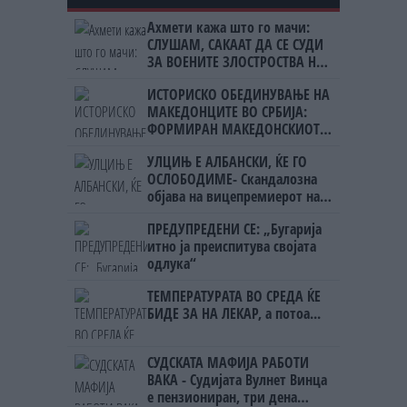
Ахмети кажа што го мачи:
СЛУШАМ, САКААТ ДА СЕ СУДИ
ЗА ВОЕНИТЕ ЗЛОСТРОСТВА НА
УЧК...
ИСТОРИСКО ОБЕДИНУВАЊЕ НА
МАКЕДОНЦИТЕ ВО СРБИЈА:
ФОРМИРАН МАКЕДОНСКИОТ
НАЦИОНАЛЕН СОЈУЗ
УЛЦИЊ Е АЛБАНСКИ, ЌЕ ГО
ОСЛОБОДИМЕ- Скандалозна
објава на вицепремиерот на
Црна Гора
ПРЕДУПРЕДЕНИ СЕ: „Бугарија
итно ја преиспитува својата
одлука“
ТЕМПЕРАТУРАТА ВО СРЕДА ЌЕ
БИДЕ ЗА НА ЛЕКАР, а потоа...
СУДСКАТА МАФИЈА РАБОТИ
ВАКА - Судијата Вулнет Винца
е пензиониран, три дена