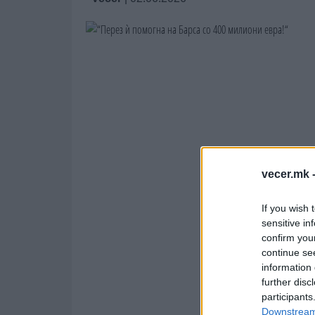
vecer.mk 
If you wish 
sensitive in
confirm you
continue se
information 
further disc
participants
Downstream 