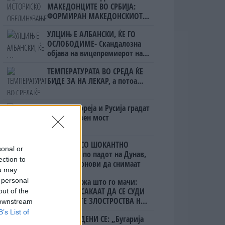
МАКЕДОНЦИТЕ ВО СРБИЈА:
ФОРМИРАН МАКЕДОНСКИОТ
НАЦИОНАЛЕН СОЈУЗ
УЛЦИЊ Е АЛБАНСКИ, ЌЕ ГО
ОСЛОБОДИМЕ- Скандалозна
објава на вицепремиерот на
Црна Гора
ТЕМПЕРАТУРАТА ВО СРЕДА ЌЕ
БИДЕ ЗА НА ЛЕКАР, а потоа...
Северна Кореја и Русија градат
мистериозен мост
БУГАРИТЕ СО ШОКАНТНО
sonal or
ОТКРИТИЕ по падот на Дунав,
ection to
кренаа дронови да снимаат
ou may
 personal
Ахмети кажа што го мачи:
СЛУШАМ, САКААТ ДА СЕ СУДИ
out of the
ЗА ВОЕНИТЕ ЗЛОСТРОСТВА НА
 downstream
УЧК...
B’s List of
ПРЕДУПРЕДЕНИ СЕ: „Бугарија