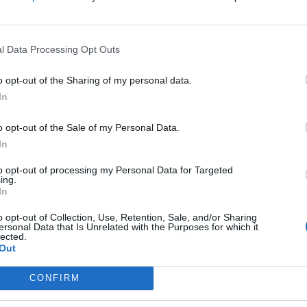
l Data Processing Opt Outs
o opt-out of the Sharing of my personal data.
срет на претседателските избори во Реал Мадрид. И
In
Флорентино Перез.
ат на “вечниот“ Дон Флорентино, тврид дека Перез
o opt-out of the Sale of my Personal Data.
со импресивна сума од 400 милиони евра.
In
 на Барселона кога не беа во добра финансиска
to opt-out of processing my Personal Data for Targeted
Рикелме за RAC1.
ing.
 Тој секогаш наоѓа некој друг да го обвини –
In
на Реал Мадрид, ме боли кога се обидува да нè
o opt-out of Collection, Use, Retention, Sale, and/or Sharing
от Негреира“,
додаде тој.
ersonal Data that Is Unrelated with the Purposes for which it
lected.
Out
CONFIRM
јата