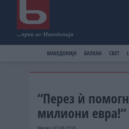
МАКЕДОНИЈА
БАЛКАН
СВЕТ
L
“Перез ѝ помогна
милиони евра!“
Vecer
|
02.06.2026