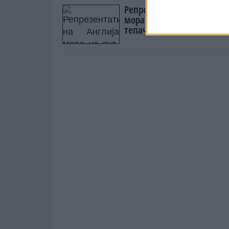
Репрезентативец на Англ
мора на суд, поради
тепачка!