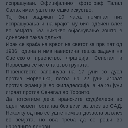
испрашуван. Официјалниот фотограф Талал
Салах имал уште потешко искуство.
Тој бил задржан 10 часа, поминал низ
испрашувања и на крајот му бил одбиен влез
во земјата без никакво објаснување зошто е
донесена таква одлука.
Ирак се враќа на врвот на светот за прв пат од
1986 година и има навистина тешка задача на
Светското првенство. Франција, Сенегал и
Норвешка се исто така во групата.
Првенството започнува на 17 јуни со дуел
против Норвешка, потоа на 22 јуни играат
против Франција во Филаделфија, а на 26 јуни
играат против Сенегал во Торонто.
Да потсетиме дека иранските фудбалери во
еден момент останаа без визи за влез во САД.
Неколку од нив сè уште немаат дозвола за влез
во земјата, но ова треба да се реши во
наредните денови.