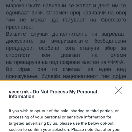
Мароканските навивачи се жалат и дека им се
одбиваат визи. Огромен број навивачи на овој
тим не можат да патуваат на Светското
првенство.
Ваквите случаи дополнително ги загреваат
дискусиите за американските безбедносни
процедури, особено кога станува збор за
спортисти кои доаѓаат на големи
натпреварувања под покровителство на ФИФА.
Во Ирак, ова го сметаат за еден вид
понижување, бидејќи националниот тим дојде
на Светското првенство, но неговите членови
се третираат како да се потенцијална закана.
vecer.mk -
Do Not Process My Personal
Information
Јавноста во оваа земја вели дека спортот треба
да се држи подалеку од политиката и дека
If you wish to opt-out of the sale, sharing to third parties, or
фудбалерите мора да имаат минимум почит
processing of your personal or sensitive information for
каде и да одат.
targeted advertising by us, please use the below opt-out
Фактот дека Хусеин е симбол на новата
section to confirm your selection. Please note that after your