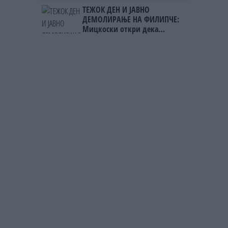
Фнидек во хаос по
ТЕЖОК ДЕН И ЈАВНО
мигрантскиот бран кон Сеута
ДЕМОЛИРАЊЕ НА ФИЛИПЧЕ:
Мицкоски откри дека
човекот појма нема од
ништо, освен за кеш