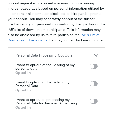
генерација на ирачки фудбал, генерација која
opt-out request is processed you may continue seeing
се обидува да избега од воените приказни и да
interest-based ads based on personal information utilized by
ја претстави земјата преку спорт и позитивни
us or personal information disclosed to third parties prior to
вести, е особено болен.
your opt-out. You may separately opt-out of the further
disclosure of your personal information by third parties on the
Неговиот победнички гол на Светското
IAB’s list of downstream participants. This information may
првенство беше прогласен за еден од
also be disclosed by us to third parties on the
IAB’s List of
најважните моменти во историјата на ирачкиот
Downstream Participants
that may further disclose it to other
спорт, а снимките од прославите од Багдад и
third parties.
други градови станаа вирални. За многу
Ирачани, третманот на американскиот
Personal Data Processing Opt Outs
аеродром беше ладен туш по еуфоријата и
I want to opt-out of the Sharing of my
гордоста од враќањето во елитата.
personal data.
Opted In
sportmedia.mk
I want to opt-out of the Sale of my
Personal Data.
© Vecer.mk, правата за текстот се на редакцијата
Opted In
I want to opt-out of processing my
УЕФА за Инфантино: Бојкотот и
Personal Data for Targeted Advertising.
натаму е опција, извинувањето
Opted In