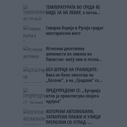
Црна Гора
ТЕМПЕРАТУРАТА ВО СРЕДА ЌЕ
БИДЕ ЗА НА ЛЕКАР, а потоа...
Северна Кореја и Русија градат
мистериозен мост
Исчезнаа десетмина
алпинисти во лавина во
Пакистан- меѓу нив и познат
Непалец
БЕЛ ШТРАЈК НА ГРАНИЦИТЕ:
Вака не било никогаш на
„Евзони“, а на „Градина“ се
чека и пет часа
ПРЕДУПРЕДЕНИ СЕ: „Бугарија
итно ја преиспитува својата
одлука“
ИЗГОРЕНИ АВТОМОБИЛИ,
ЗАТВОРЕНИ ПЛАЖИ И УЛИЦИ
ПРЕПОЛНИ СО ОТПАД -