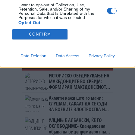
не е доволно!
I want to opt-out of Collection, Use,
Retention, Sale, and/or Sharing of my
Personal Data that Is Unrelated with the
Официјално: Винисиус во Реал
Purposes for which it was collected.
Мадрид до 2032! (ФОТО)
Opted Out
CONFIRM
Data Deletion
Data Access
Privacy Policy
НАЈЧИТАНИ ВО ПОСЛЕДНИ 7 ДЕНА
ИСТОРИСКО ОБЕДИНУВАЊЕ НА
МАКЕДОНЦИТЕ ВО СРБИЈА:
ФОРМИРАН МАКЕДОНСКИОТ
НАЦИОНАЛЕН СОЈУЗ
Ахмети кажа што го мачи:
СЛУШАМ, САКААТ ДА СЕ СУДИ
ЗА ВОЕНИТЕ ЗЛОСТРОСТВА НА
УЧК...
УЛЦИЊ Е АЛБАНСКИ, ЌЕ ГО
ОСЛОБОДИМЕ- Скандалозна
објава на вицепремиерот на