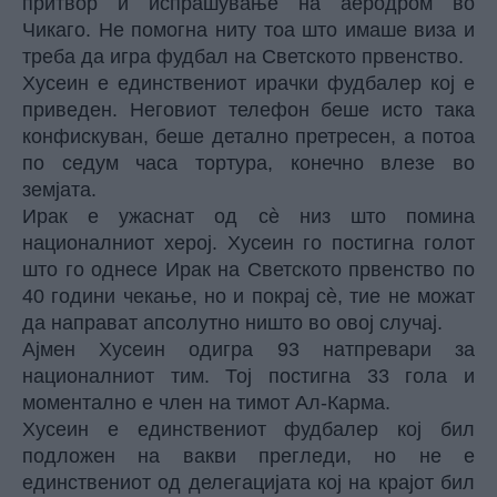
притвор и испрашување на аеродром во
Чикаго. Не помогна ниту тоа што имаше виза и
треба да игра фудбал на Светското првенство.
Хусеин е единствениот ирачки фудбалер кој е
приведен. Неговиот телефон беше исто така
конфискуван, беше детално претресен, а потоа
по седум часа тортура, конечно влезе во
земјата.
Ирак е ужаснат од сè низ што помина
националниот херој. Хусеин го постигна голот
што го однесе Ирак на Светското првенство по
40 години чекање, но и покрај сè, тие не можат
да направат апсолутно ништо во овој случај.
Ајмен Хусеин одигра 93 натпревари за
националниот тим. Тој постигна 33 гола и
моментално е член на тимот Ал-Карма.
Хусеин е единствениот фудбалер кој бил
подложен на вакви прегледи, но не е
единствениот од делегацијата кој на крајот бил