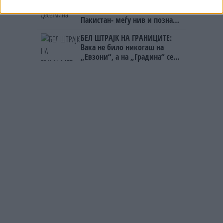
Исчезнаа десетмина
алпинисти во лавина во
Пакистан- меѓу нив и познат
Непалец
БЕЛ ШТРАЈК НА ГРАНИЦИТЕ:
Вака не било никогаш на
„Евзони“, а на „Градина“ се
чека и пет часа