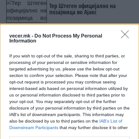
Тер Штеген официјално на
позајмица во Ајакс
Реал испрати јасна порака до
vecer.mk -
Do Not Process My Personal
Арсенал: Можете да го добиете
Information
Винисиус, но не под оваа цена!
If you wish to opt-out of the sale, sharing to third parties, or
processing of your personal or sensitive information for
targeted advertising by us, please use the below opt-out
section to confirm your selection. Please note that after your
НАЈЧИТАНИ ВО ПОСЛЕДНИ 7 ДЕНА
opt-out request is processed you may continue seeing
interest-based ads based on personal information utilized by
Ахмети кажа што го мачи:
us or personal information disclosed to third parties prior to
СЛУШАМ, САКААТ ДА СЕ СУДИ
your opt-out. You may separately opt-out of the further
ЗА ВОЕНИТЕ ЗЛОСТРОСТВА НА
disclosure of your personal information by third parties on the
УЧК...
IAB’s list of downstream participants. This information may
ИСТОРИСКО ОБЕДИНУВАЊЕ НА
also be disclosed by us to third parties on the
IAB’s List of
МАКЕДОНЦИТЕ ВО СРБИЈА:
Downstream Participants
that may further disclose it to other
ФОРМИРАН МАКЕДОНСКИОТ
third parties.
НАЦИОНАЛЕН СОЈУЗ