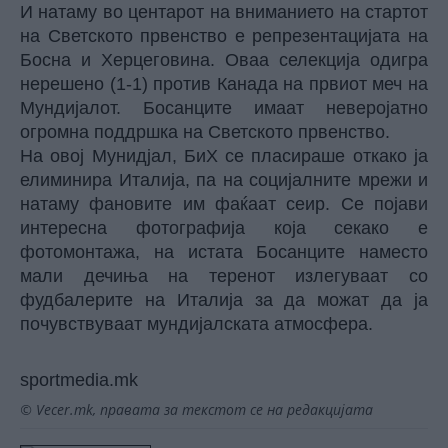
И натаму во центарот на вниманието на стартот
на Светското првенство е репрезентацијата на
Босна и Херцеговина. Оваа селекција одигра
нерешено (1-1) против Канада на првиот меч на
Мундијалот. Босанците имаат неверојатно
огромна поддршка на Светското првенство.
На овој Мунидјал, БиХ се пласираше откако ја
елиминира Италија, па на социјалните мрежи и
натаму фановите им фаќаат сеир. Се појави
интересна фотографија која секако е
фотомонтажа, на истата Босанците наместо
мали дечиња на теренот излегуваат со
фудбалерите на Италија за да можат да ја
почувствуваат мундијалската атмосфера.
sportmedia.mk
© Vecer.mk, правата за текстот се на редакцијата