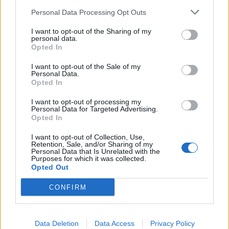
ТЕЖОК ДЕН И ЈАВНО
Personal Data Processing Opt Outs
ДЕМОЛИРАЊЕ НА ФИЛИПЧЕ:
Мицкоски откри дека
I want to opt-out of the Sharing of my
човекот појма нема од
personal data.
ПРЕДУПРЕДЕНИ СЕ: „Бугарија
ништо, освен за кеш
Opted In
итно ја преиспитува својата
одлука“
I want to opt-out of the Sale of my
Personal Data.
ТЕМПЕРАТУРАТА ВО СРЕДА ЌЕ
Opted In
БИДЕ ЗА НА ЛЕКАР, а потоа...
I want to opt-out of processing my
Personal Data for Targeted Advertising.
СУДСКАТА МАФИЈА РАБОТИ
Opted In
ВАКА - Судијата Вулнет Винца
е пензиониран, три дена
I want to opt-out of Collection, Use,
Retention, Sale, and/or Sharing of my
откако му го врати пасошот
Personal Data that Is Unrelated with the
Северна Кореја и Русија градат
на бизнисменот Марковски
Purposes for which it was collected.
мистериозен мост
Opted Out
CONFIRM
УЛЦИЊ Е АЛБАНСКИ, ЌЕ ГО
ОСЛОБОДИМЕ- Скандалозна
објава на вицепремиерот на
Црна Гора
Data Deletion
Data Access
Privacy Policy