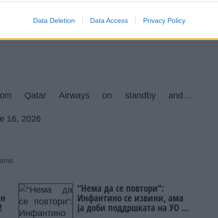
лерод диоксид. Тоа е над четири пати повеќе од
жани од 2010 до 2022 година“.
Data Deletion
Data Access
Privacy Policy
g some serious air miles this World Cup:
from Qatar Airways on standby and…
e 16, 2026
јата
“Нема да се повтори“:
ен
Инфантино се извини, ама
!
ја доби поддршката на УО на
ФИФА!