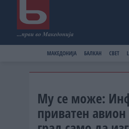
МАКЕДОНИЈА
БАЛКАН
СВЕТ
L
Му се може: Ин
приватен авион 
град само да из