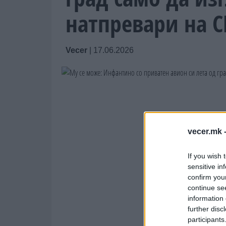
натпревари на С
Vecer
|
17.06.2026
vecer.mk 
If you wish 
sensitive in
confirm you
continue se
information 
further disc
participants