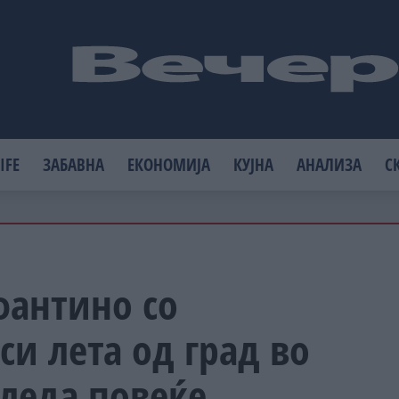
IFE
ЗАБАВНА
ЕКОНОМИЈА
КУЈНА
АНАЛИЗА
С
фантино со
си лета од град во
гледа повеќе