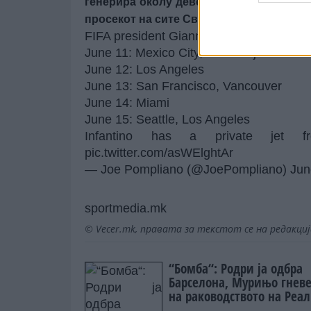
генерира околу девет милиони тони јаг
просекот на сите Светски првенства одр
FIFA president Gianni Infantino is loggin
June 11: Mexico City, Guadalajara
June 12: Los Angeles
June 13: San Francisco, Vancouver
June 14: Miami
June 15: Seattle, Los Angeles
Infantino has a private jet 
pic.twitter.com/asWElghtAr
— Joe Pompliano (@JoePompliano)
Jun
sportmedia.mk
© Vecer.mk, правата за текстот се на редакци
“Бомба“: Родри ја одбра
Барселона, Мурињо гнев
на раководството на Реал