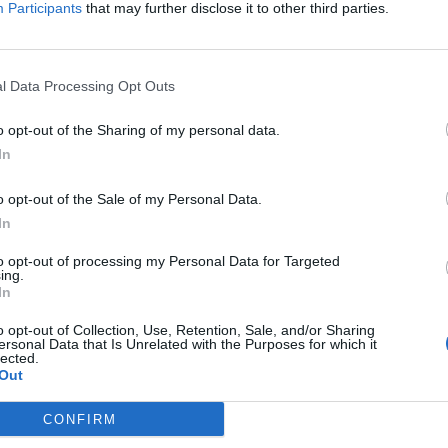
Participants
that may further disclose it to other third parties.
l Data Processing Opt Outs
o opt-out of the Sharing of my personal data.
In
o opt-out of the Sale of my Personal Data.
In
на ФИФА, Џани Инфантино, ова лето (ќе) оди на
 се одржуваат во Соединетите Американски Држави,
to opt-out of processing my Personal Data for Targeted
ing.
In
ико Сити, Лос Анџелес, Њујорк, Ванкувер, Мајами и
енство? Тоа летање наводно го обезбедила „Кватар
o opt-out of Collection, Use, Retention, Sale, and/or Sharing
ersonal Data that Is Unrelated with the Purposes for which it
ва илјадници и илјадници километри секој ден и
lected.
н, а понекогаш и два натпревари.
Out
от британски Гардијан:
“Светското првенство ќе
CONFIRM
ќе ја загадат планетата. Се проценува дека ќе