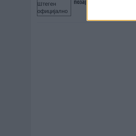
позајмица во Ајакс