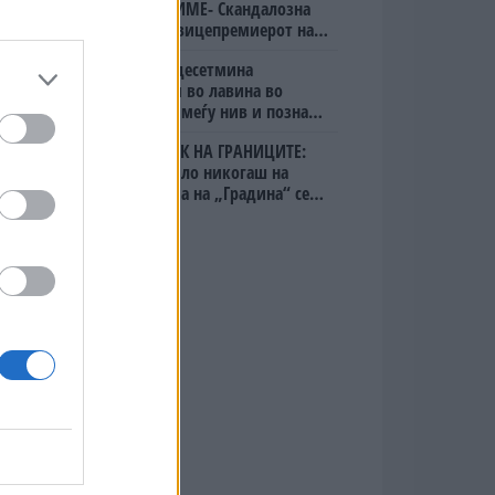
ОСЛОБОДИМЕ- Скандалозна
објава на вицепремиерот на
Црна Гора
Исчезнаа десетмина
алпинисти во лавина во
Пакистан- меѓу нив и познат
Непалец
БЕЛ ШТРАЈК НА ГРАНИЦИТЕ:
Вака не било никогаш на
„Евзони“, а на „Градина“ се
чека и пет часа