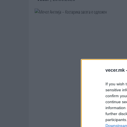
vecer.mk 
If you wish 
sensitive in
confirm you
continue se
information 
further disc
participants
Downstream 