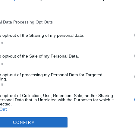
l Data Processing Opt Outs
нежи и грмотевици, пријателскиот меч помеѓу
o opt-out of the Sharing of my personal data.
рика кој што вечерва треба да се одигра во
In
 јавија дека дуелот е одложен, не конечно,
o opt-out of the Sale of my Personal Data.
слови дозволат, ќе започне во 23:00 часот.
In
 дуел за Англија пред утрешниот официјален
to opt-out of processing my Personal Data for Targeted
ing.
a Rica:
pic.twitter.com/7wDYB72jua
In
o opt-out of Collection, Use, Retention, Sale, and/or Sharing
ersonal Data that Is Unrelated with the Purposes for which it
lected.
Out
јата
CONFIRM
на
Реал испрати јасна порака