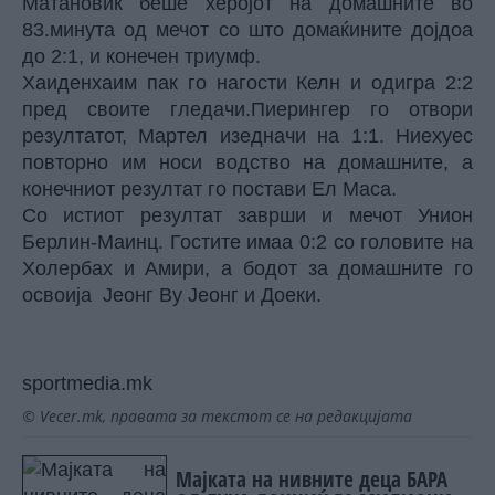
Матановиќ беше херојот на домашните во
83.минута од мечот со што домаќините дојдоа
до 2:1, и конечен триумф.
Хаиденхаим пак го нагости Келн и одигра 2:2
пред своите гледачи.Пиерингер го отвори
резултатот, Мартел изедначи на 1:1. Ниехуес
повторно им носи водство на домашните, а
конечниот резултат го постави Ел Маса.
Со истиот резултат заврши и мечот Унион
Берлин-Маинц. Гостите имаа 0:2 со головите на
Холербах и Амири, а бодот за домашните го
освоија Јеонг Ву Јеонг и Доеки.
sportmedia.mk
© Vecer.mk, правата за текстот се на редакцијата
Мајката на нивните деца БАРА