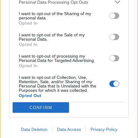
Personal Data Processing Opt Outs
ЗА ВОЕНИТЕ ЗЛОСТРОСТВА НА
УЧК...
I want to opt-out of the Sharing of my
УЛЦИЊ Е АЛБАНСКИ, ЌЕ ГО
personal data.
ОСЛОБОДИМЕ- Скандалозна
Opted In
објава на вицепремиерот на
Црна Гора
I want to opt-out of the Sale of my
ТЕМПЕРАТУРАТА ВО СРЕДА ЌЕ
Personal Data.
БИДЕ ЗА НА ЛЕКАР, а потоа...
Opted In
I want to opt-out of processing my
Северна Кореја и Русија градат
Personal Data for Targeted Advertising.
мистериозен мост
Opted In
I want to opt-out of Collection, Use,
БУГАРИТЕ СО ШОКАНТНО
Retention, Sale, and/or Sharing of my
Personal Data that Is Unrelated with the
ОТКРИТИЕ по падот на Дунав,
Purposes for which it was collected.
кренаа дронови да снимаат
Opted Out
ПРЕДУПРЕДЕНИ СЕ: „Бугарија
CONFIRM
итно ја преиспитува својата
одлука“
БЕЛ ШТРАЈК НА ГРАНИЦИТЕ:
Data Deletion
Data Access
Privacy Policy
Вака не било никогаш на