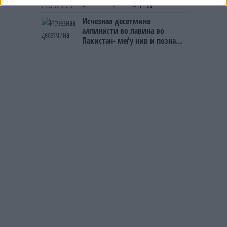
„Евзони“, а на „Градина“ се
чека и пет часа
Исчезнаа десетмина
алпинисти во лавина во
Пакистан- меѓу нив и познат
Непалец