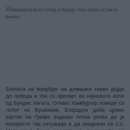
Екипата на Фрајбург на домашен терен дојде
до победа и тоа со пресврт во најновото коло
од Бундес лигата. Откако Хамбургер поведе со
голот на Вушковиќ, Елфадли доби црвен
картон па Грифо веднаш потоа успеа да ја
искористи таа ситуација и да изедначи на 1:1.