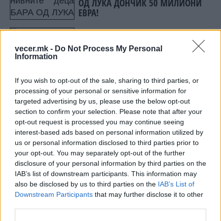
ОД ЛУКА ДОНЧИЌ 50 МИЛИОНИ
ЕВРА!
Кога сезоната ќе почне,
трибините ќе бидат празни кога
vecer.mk -
Do Not Process My Personal
ќе игра еден гигант во Серија А!
Information
If you wish to opt-out of the sale, sharing to third parties, or
processing of your personal or sensitive information for
targeted advertising by us, please use the below opt-out
section to confirm your selection. Please note that after your
НАЈЧИТАНИ ВО ПОСЛЕДНИ 7 ДЕНА
opt-out request is processed you may continue seeing
interest-based ads based on personal information utilized by
СЕ СПРЕМА МЕТЕОРОЛОШКИ
us or personal information disclosed to third parties prior to
ХАОС ЗА ЗИМАТА 2026/2027
your opt-out. You may separately opt-out of the further
disclosure of your personal information by third parties on the
ИСТОРИСКО ОБЕДИНУВАЊЕ НА
IAB’s list of downstream participants. This information may
МАКЕДОНЦИТЕ ВО СРБИЈА:
also be disclosed by us to third parties on the
IAB’s List of
ФОРМИРАН МАКЕДОНСКИОТ
Downstream Participants
that may further disclose it to other
НАЦИОНАЛЕН СОЈУЗ
third parties.
Ахмети кажа што го мачи:
СЛУШАМ, САКААТ ДА СЕ СУДИ