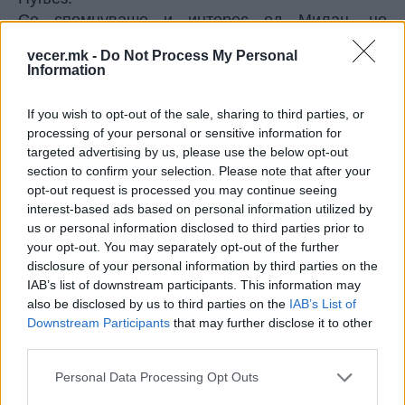
Се спомнуваше и интерес од Милан, но
фокусот сега е Наполи, каде што фудбалерот
vecer.mk -
Do Not Process My Personal
веќе дал „зелено светло“ за трансферот.
Information
Италијанскиот клуб е подготвен да плати околу
45 милиони евра, но се надеваат дека ќе ја
If you wish to opt-out of the sale, sharing to third parties, or
намалат сумата.
processing of your personal or sensitive information for
Јасно е едно – иако Нуњез имал слаба сезона,
targeted advertising by us, please use the below opt-out
тој останува приоритет за Наполи, но клубот
section to confirm your selection. Please note that after your
opt-out request is processed you may continue seeing
нема намера да преплати за него.
interest-based ads based on personal information utilized by
us or personal information disclosed to third parties prior to
sportmedia.mk
your opt-out. You may separately opt-out of the further
disclosure of your personal information by third parties on the
© Vecer.mk, правата за текстот се на редакцијата
IAB’s list of downstream participants. This information may
also be disclosed by us to third parties on the
IAB’s List of
Инфантино во проблеми: Го
Downstream Participants
that may further disclose it to other
моли Трамп да го “спаси“, ама
third parties.
претседателот на САД не му
одговара на повиците!
Personal Data Processing Opt Outs