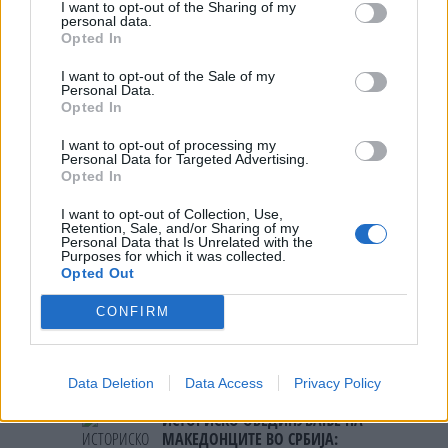
Возиња пристигна во Чиле,
I want to opt-out of the Sharing of my
навивачите го пречекаа на
personal data.
аеродром (ВИДЕО)
Opted In
I want to opt-out of the Sale of my
Personal Data.
Opted In
I want to opt-out of processing my
НАЈЧИТАНИ ВО ПОСЛЕДНИ 7 ДЕНА
Personal Data for Targeted Advertising.
Opted In
УАПСЕН МАКЕДОНЕЦОТ АНДРЕЈ
I want to opt-out of Collection, Use,
ТАНАСКОВСКИ, ЧЛЕН НА
Retention, Sale, and/or Sharing of my
КАВАЧКИ КЛАН (ФОТО)
Personal Data that Is Unrelated with the
Purposes for which it was collected.
Ахмети кажа што го мачи:
Opted Out
СЛУШАМ, САКААТ ДА СЕ СУДИ
ЗА ВОЕНИТЕ ЗЛОСТРОСТВА НА
CONFIRM
УЧК...
ТЕЖОК ДЕН И ЈАВНО
ДЕМОЛИРАЊЕ НА ФИЛИПЧЕ:
Мицкоски откри дека
Data Deletion
Data Access
Privacy Policy
човекот појма нема од
ИСТОРИСКО ОБЕДИНУВАЊЕ НА
ништо, освен за кеш
МАКЕДОНЦИТЕ ВО СРБИЈА: