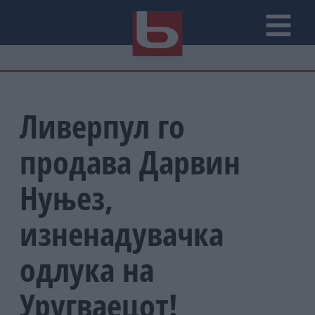
Ливерпул го
продава Дарвин
Нуњез,
изненадувачка
одлука на
Уругваецот!