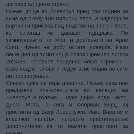
договор од двете страни.
Нуњез дојде во Ливерпул пред три години за
сума од околу 100 милиони евра, а најдобрите
партии ги прикажа под водство на Јирген Клоп,
кој секогаш му даваше поддршка. По
заминувањето на Клоп и доаѓањето на Арне
Слот, Нуњез не доби истата доверба. Иако
беше дел од тимот кој ја освои Премиер лигата
2024/25, неговиот придонес беше скромен –
само седум голови и седум асистенции во сите
натпреварувања.
Свесен дека не игра доволно, Нуњез сака нов
предизвик. Конкуренцијата во нападот на
Ливерпул е голема – Луис Дијаз, Коди Гакпо,
Диого Жота, а сега и Флориан Вирц кој
пристигна од Баер Леверкузен. Иако Вирц не е
класичен напаѓач, неговото пристигнување
дополнително ќе го намали просторот за
Нуњез.