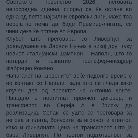
Светското првенство 2026, неговата
непосредна иднина, според се, ќе остане во
една од петте најсилни европски лиги. Иако тоа
веројатно нема да биде Премиер-лигата, се
чини дека ќе остане во Европа.
Клубот што преговара со Ливерпул за
доведување на Дарвин Нуњез е никој друг туку
новиот италијански шампион – Наполи, што го
потврди и познатиот трансфер-инсајдер
Фабрицио Романо.
Напаѓачот на „црвените“ веќе подолго време е
во контакт со Наполи, каде што се гледа како
клучен дел од проектот на Антонио Конте.
Наводно е постигнат првичен договор, и
трансферот во Серија А е блиску до
реализација. Сепак, сè уште се преговара за
неговата плата, бонусите за играчот и агентот,
како и финалната цена на трансферот што ја
бара Ливерпул. Но постои подготвеност за