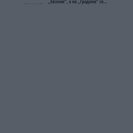
„Евзони“, а на „Градина“ се
чека и пет часа