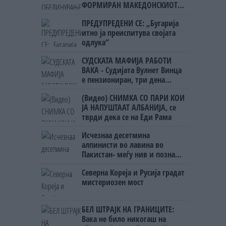
ФОРМИРАН МАКЕДОНСКИОТ
НАЦИОНАЛЕН СОЈУЗ
ПРЕДУПРЕДЕНИ СЕ: „Бугарија
итно ја преиспитува својата
одлука“
СУДСКАТА МАФИЈА РАБОТИ
ВАКА - Судијата Вулнет Винца
е пензиониран, три дена
откако му го врати пасошот
(Видео) СНИМКА СО ПАРИ КОИ
на бизнисменот Марковски
ЈА НАПУШТААТ АЛБАНИЈА, се
тврди дека се на Еди Рама
Исчезнаа десетмина
алпинисти во лавина во
Пакистан- меѓу нив и познат
Непалец
Северна Кореја и Русија градат
мистериозен мост
БЕЛ ШТРАЈК НА ГРАНИЦИТЕ:
Вака не било никогаш на