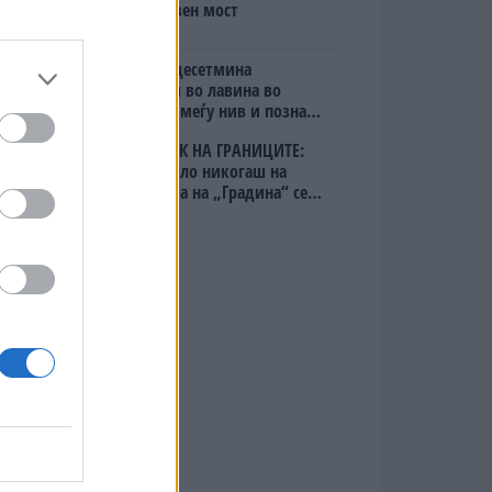
мистериозен мост
Исчезнаа десетмина
алпинисти во лавина во
Пакистан- меѓу нив и познат
Непалец
БЕЛ ШТРАЈК НА ГРАНИЦИТЕ:
Вака не било никогаш на
„Евзони“, а на „Градина“ се
чека и пет часа