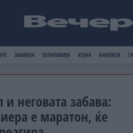
IFE
ЗАБАВНА
ЕКОНОМИЈА
КУЈНА
АНАЛИЗА
С
 и неговата забава:
иера е маратон, ќе
реагира