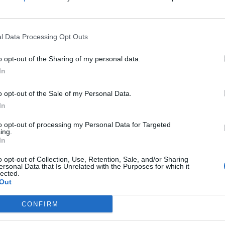
l Data Processing Opt Outs
o opt-out of the Sharing of my personal data.
In
o opt-out of the Sale of my Personal Data.
In
роденден со ретко видена забава за која што
аваат. телефоните на забавата беа забранети,
to opt-out of processing my Personal Data for Targeted
ing.
ојави со дозвола на самиот Јамал, но јавноста
In
арселона за начинот на кој што сето тоа го
o opt-out of Collection, Use, Retention, Sale, and/or Sharing
ersonal Data that Is Unrelated with the Purposes for which it
ки кои што биле плаќани по дваесетина илјади
lected.
Out
тот кој е познат. А она што не е познато….
но и од легендата Тони Крос, кој што е
CONFIRM
 Германската икона со доза на критика кон
Јамал.