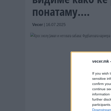
понатаму….
Vecer
|
16.07.2025
vecer.mk 
If you wish 
sensitive in
confirm you
continue se
information 
further disc
participants
Downstream 