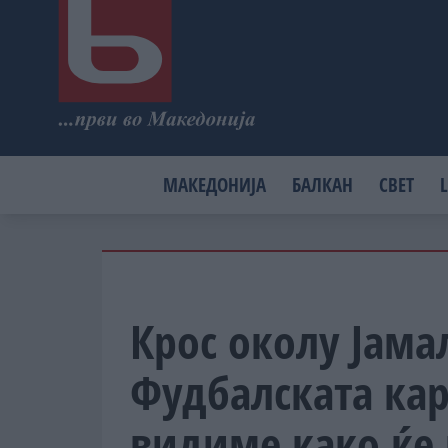
МАКЕДОНИЈА
БАЛКАН
СВЕТ
L
Крос околу Јамал
Фудбалската кар
видиме како ќе 