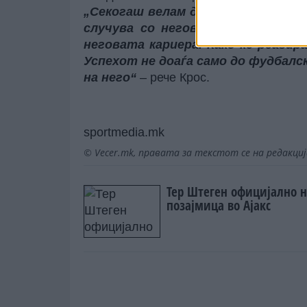
„Секогаш велам дека кариерата е 
случува со негов во следните п
неговата кариера. Како ќе реаги
Успехот не доаѓа само до фудбалс
на него“
– рече Крос.
sportmedia.mk
© Vecer.mk, правата за текстот се на редакци
Тер Штеген официјално 
позајмица во Ајакс