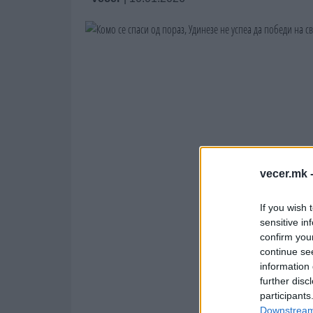
vecer.mk 
If you wish 
sensitive in
confirm you
continue se
information 
further disc
participants
Downstream 