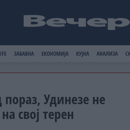
IFE
ЗАБАВНА
ЕКОНОМИЈА
КУЈНА
АНАЛИЗА
С
д пораз, Удинезе не
на свој терен