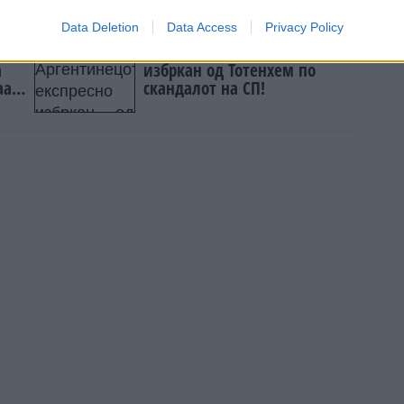
јата
Data Deletion
Data Access
Privacy Policy
Аргентинецот експресно
а
избркан од Тотенхем по
аат
скандалот на СП!