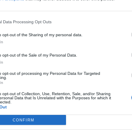
l Data Processing Opt Outs
от хрват, Мартин Батурина кој погоди во
o opt-out of the Sharing of my personal data.
 свој терен да одигра реми 1:1, во дуелот со
In
та минута од продолжението кое го обезбеди
o opt-out of the Sale of my Personal Data.
ч беше исклучен десетина минути подоцна.
In
во самата завршница и обезбеди барем бод од
to opt-out of processing my Personal Data for Targeted
ing.
атива во дуелот со Пиза преку Трамони кој
In
лувреме преку Кабаселе односно Дејвис, но
o opt-out of Collection, Use, Retention, Sale, and/or Sharing
ersonal Data that Is Unrelated with the Purposes for which it
2, што беше и конечен резултат на овој дуел.
lected.
Out
CONFIRM