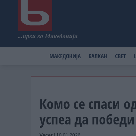
МАКЕДОНИЈА
БАЛКАН
СВЕТ
L
Комо се спаси о
успеа да победи 
Vecer
|
10.01.2026