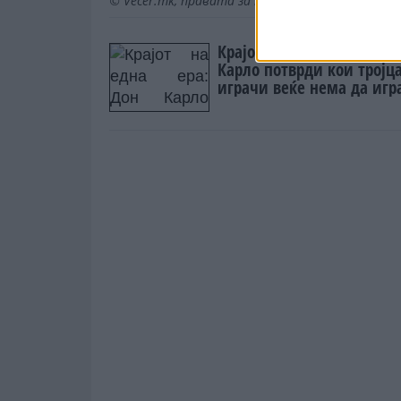
© Vecer.mk, правата за текстот се на редакци
Крајот на една ера: Дон
Карло потврди кои тројц
играчи веќе нема да игр
за Бразил!