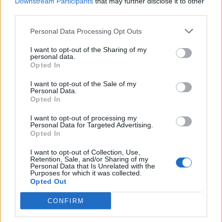
Downstream Participants
that may further disclose it to other
ИСТОРИСКО ОБЕДИНУВАЊЕ НА
third parties.
МАКЕДОНЦИТЕ ВО СРБИЈА:
ФОРМИРАН МАКЕДОНСКИОТ
Personal Data Processing Opt Outs
НАЦИОНАЛЕН СОЈУЗ
ТЕЖОК ДЕН И ЈАВНО
I want to opt-out of the Sharing of my
ДЕМОЛИРАЊЕ НА ФИЛИПЧЕ:
personal data.
Мицкоски откри дека
Opted In
човекот појма нема од
ПРЕДУПРЕДЕНИ СЕ: „Бугарија
ништо, освен за кеш
I want to opt-out of the Sale of my
итно ја преиспитува својата
Personal Data.
одлука“
Opted In
ТЕМПЕРАТУРАТА ВО СРЕДА ЌЕ
I want to opt-out of processing my
БИДЕ ЗА НА ЛЕКАР, а потоа...
Personal Data for Targeted Advertising.
Opted In
УЛЦИЊ Е АЛБАНСКИ, ЌЕ ГО
I want to opt-out of Collection, Use,
Retention, Sale, and/or Sharing of my
ОСЛОБОДИМЕ- Скандалозна
Personal Data that Is Unrelated with the
објава на вицепремиерот на
Purposes for which it was collected.
Црна Гора
Opted Out
СУДСКАТА МАФИЈА РАБОТИ
ВАКА - Судијата Вулнет Винца
CONFIRM
е пензиониран, три дена
откако му го врати пасошот