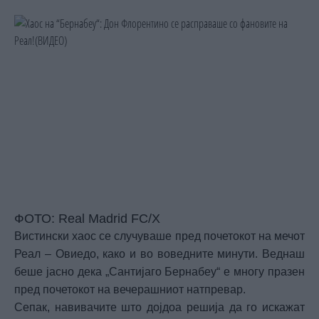
ФОТО: Real Madrid FC/X
Вистински хаос се случуваше пред почетокот на мечот
Реал – Овиедо, како и во воведните минути. Веднаш
беше јасно дека „Сантијаго Бернабеу“ е многу празен
пред почетокот на вечерашниот натпревар.
Сепак, навивачите што дојдоа решија да го искажат