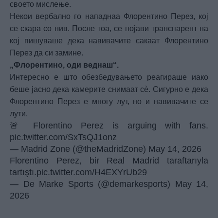
своето мислење.
Некои вербално го нападнаа Флорентино Перез, кој
се скара со нив. После тоа, се појави транспарент на
кој пишуваше дека навивачите сакаат Флорентино
Перез да си замине.
„Флорентино, оди веднаш“.
Интересно е што обезбедувањето реагираше иако
беше јасно дека камерите снимаат сè. Сигурно е дека
Флорентино Перез е многу лут, но и навивачите се
лути.
🚨 Florentino Perez is arguing with fans.
pic.twitter.com/SxTsQJ1onz
— Madrid Zone (@theMadridZone)
May 14, 2026
Florentino Perez, bir Real Madrid taraftarıyla
tartıştı.
pic.twitter.com/H4EXYrUb29
— De Marke Sports (@demarkesports)
May 14,
2026