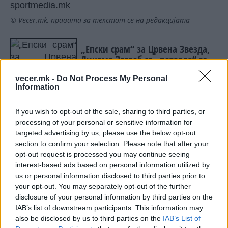
sportmedia.mk
© Vecer.mk, правата за текстот се на редакцијата
„Епски срам“ за Црвена Звезда,
Динамо Загреб со „петарда“ го
најави плеј-офот
vecer.mk -
Do Not Process My Personal
Information
Тер Штеген официјално на
позајмица во Ајакс
If you wish to opt-out of the sale, sharing to third parties, or
processing of your personal or sensitive information for
targeted advertising by us, please use the below opt-out
section to confirm your selection. Please note that after your
opt-out request is processed you may continue seeing
interest-based ads based on personal information utilized by
НАЈЧИТАНИ ВО ПОСЛЕДНИ 7 ДЕНА
us or personal information disclosed to third parties prior to
your opt-out. You may separately opt-out of the further
Ахмети кажа што го мачи:
disclosure of your personal information by third parties on the
СЛУШАМ, САКААТ ДА СЕ СУДИ
IAB’s list of downstream participants. This information may
ЗА ВОЕНИТЕ ЗЛОСТРОСТВА НА
also be disclosed by us to third parties on the
IAB’s List of
УЧК...