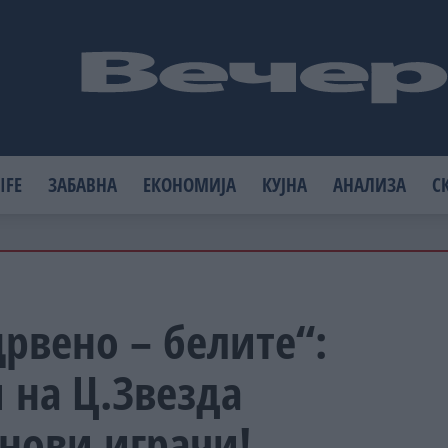
IFE
ЗАБАВНА
ЕКОНОМИЈА
КУЈНА
АНАЛИЗА
С
црвено – белите“:
 на Ц.Звезда
 нови играчи!