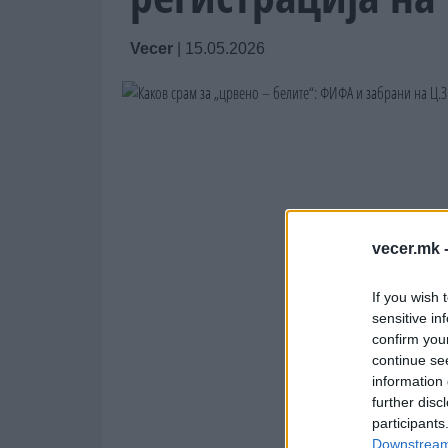
Vecer
|
15.05.2026
vecer.mk 
If you wish 
sensitive in
confirm you
continue se
information 
further disc
participants
Downstream 