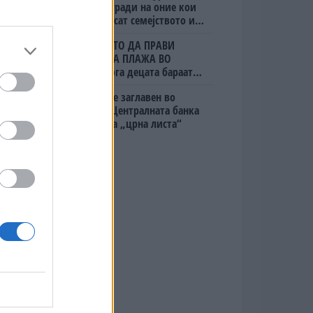
даваат награди на оние кои
ќе го донесат семејството или
пријателите
(Видео) ШТО ДА ПРАВИ
БУГАРКА НА ПЛАЖА ВО
ГРЦИЈА, кога децата бараат
домашно месо
Руи Коста е заглавен во
кредити, Централната банка
го стави на „црна листа“