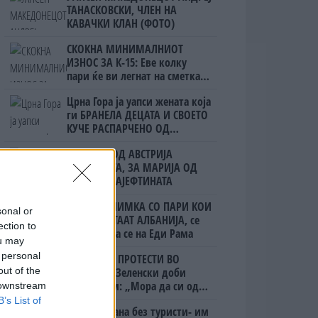
ТАНАСКОВСКИ, ЧЛЕН НА
КАВАЧКИ КЛАН (ФОТО)
СКОКНА МИНИМАЛНИОТ
ИЗНОС ЗА К-15: Еве колку
пари ќе ви легнат на сметка
годинава
Црна Гора ја уапси жената која
ги БРАНЕЛА ДЕЦАТА И СВОЕТО
КУЧЕ РАСПАРЧЕНО ОД
ШАРПЛАНИНЕЦ?!
ЗА БЕРТА ОД АВСТРИЈА
НАЈСКАПАТА, ЗА МАРИЈА ОД
ГРЦИЈА - НАЈЕФТИНАТА
(Видео) СНИМКА СО ПАРИ КОИ
sonal or
ЈА НАПУШТААТ АЛБАНИЈА, се
ection to
тврди дека се на Еди Рама
ou may
 personal
ПРЕСВРТ И ПРОТЕСТИ ВО
УКРАИНА, Зеленски доби
out of the
ултиматум: „Мора да си оди,
 downstream
крајниот рок е петок!“
B’s List of
Дубаи остана без туристи- им