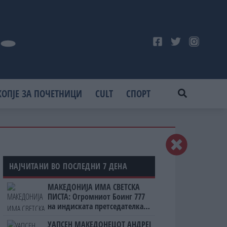
КОПЈЕ ЗА ПОЧЕТНИЦИ
CULT
СПОРТ
НАЈЧИТАНИ ВО ПОСЛЕДНИ 7 ДЕНА
МАКЕДОНИЈА ИМА СВЕТСКА
ПИСТА: Огромниот Боинг 777
на индиската претседателка
на Меѓународниот Аеродром
УАПСЕН МАКЕДОНЕЦОТ АНДРЕЈ
Скопје