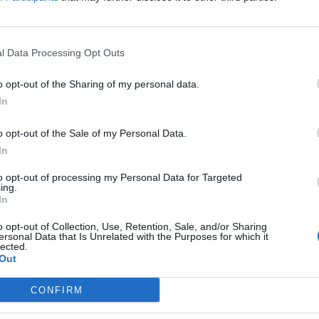
l Data Processing Opt Outs
o opt-out of the Sharing of my personal data.
In
оа е Ц. Звезда. Каков срам за српскиот и балкански
o opt-out of the Sale of my Personal Data.
ки првак. Имено како што ексклузивно објави
In
да регистрација на нови играчи.
дина, или до намирување на долгот поради еден од
to opt-out of processing my Personal Data for Targeted
ing.
Одлуката е донесена пред неколку дена во Мајами,
In
ветската куќа на фудбалот.
o opt-out of Collection, Use, Retention, Sale, and/or Sharing
адена можност да го регулира долгот во наредните
ersonal Data that Is Unrelated with the Purposes for which it
lected.
к, што би ги елиминирало несаканите последици во
Out
ата на органот на ФИФА е извршна.
рбија за казната на Црвена Звезда. Одлуките на
CONFIRM
т во меѓународни спорови. Подоцнежните суспензии