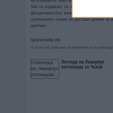
на клубовите, како во овој случај, се ре
Тие се издаваат со прецизно одреден ро
Дисциплинската власт, со седиште во 
суспензиите откако ќе достави докази за
долгови.
sportmedia.mk
© Vecer.mk, правата за текстот се на редакци
Легенда на Ливерпул
потпишува за Челзи