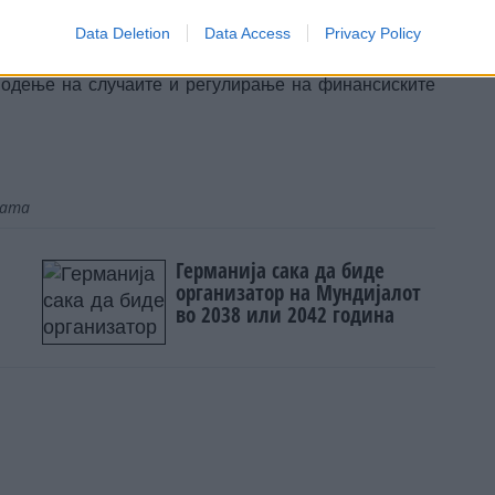
зултат на непочитување на правно обврзувачки акти.
к на важење, или додека не се намират обврските.
Data Deletion
Data Access
Privacy Policy
Соединетите Американски Држави, ги поништува
 водење на случаите и регулирање на финансиските
јата
Германија сака да биде
организатор на Мундијалот
во 2038 или 2042 година