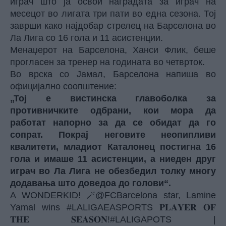
играч што ја освои наградата за играч на
месецот во лигата три пати во една сезона. Тој
заврши како најдобар стрелец на Барселона во
Ла Лига со 16 гола и 11 асистенции.
Менаџерот на Барселона, Ханси Флик, беше
прогласен за тренер на годината во четврток.
Во врска со Јамал, Барселона напиша во
официјално соопштение:
„Тој е вистинска главоболка за
противничките одбрани, кои мора да
работат напорно за да се обидат да го
сопрат. Покрај неговите неопипливи
квалитети, младиот Каталонец постигна 16
гола и имаше 11 асистенции, а ниеден друг
играч во Ла Лига не обезбедил толку многу
додавања што доведоа до голови“.
A WONDERKID! 🪄
@FCBarcelona
star, Lamine
Yamal wins
#LALIGAEASPORTS
𝐏𝐋𝐀𝐘𝐄𝐑 𝐎𝐅
𝐓𝐇𝐄 𝐒𝐄𝐀𝐒𝐎𝐍!
#LALIGAPOTS
|