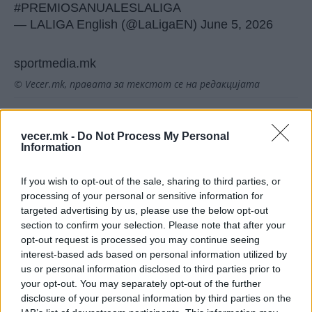
#PREMIOSANUALESLALIGA
— LALIGA English (@LaLigaEN)
June 5, 2026
sportmedia.mk
© Vecer.mk, правата за текстот се на редакцијата
Њукасл го официјализираше
новиот тренер и ги шокира сите!
vecer.mk -
Do Not Process My Personal
Information
(ФОТО)
If you wish to opt-out of the sale, sharing to third parties, or
Инфантино го возврати ударот:
processing of your personal or sensitive information for
Му понуди на Мароко да биде
targeted advertising by us, please use the below opt-out
домаќин на финалето на СП
section to confirm your selection. Please note that after your
2030!
opt-out request is processed you may continue seeing
interest-based ads based on personal information utilized by
us or personal information disclosed to third parties prior to
your opt-out. You may separately opt-out of the further
НАЈЧИТАНИ ВО ПОСЛЕДНИ 7 ДЕНА
disclosure of your personal information by third parties on the