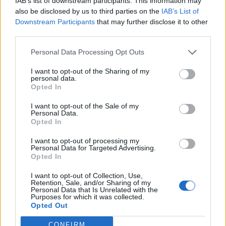
IAB’s list of downstream participants. This information may
Ахмети кажа што го мачи:
also be disclosed by us to third parties on the
IAB’s List of
СЛУШАМ, САКААТ ДА СЕ СУДИ
Downstream Participants
that may further disclose it to other
ЗА ВОЕНИТЕ ЗЛОСТРОСТВА НА
third parties.
УЧК...
ИСТОРИСКО ОБЕДИНУВАЊЕ НА
Personal Data Processing Opt Outs
МАКЕДОНЦИТЕ ВО СРБИЈА:
ФОРМИРАН МАКЕДОНСКИОТ
I want to opt-out of the Sharing of my
НАЦИОНАЛЕН СОЈУЗ
personal data.
ТЕЖОК ДЕН И ЈАВНО
Opted In
ДЕМОЛИРАЊЕ НА ФИЛИПЧЕ:
Мицкоски откри дека
I want to opt-out of the Sale of my
човекот појма нема од
Personal Data.
ПРЕДУПРЕДЕНИ СЕ: „Бугарија
ништо, освен за кеш
Opted In
итно ја преиспитува својата
одлука“
I want to opt-out of processing my
Personal Data for Targeted Advertising.
Opted In
УЛЦИЊ Е АЛБАНСКИ, ЌЕ ГО
ОСЛОБОДИМЕ- Скандалозна
I want to opt-out of Collection, Use,
објава на вицепремиерот на
Retention, Sale, and/or Sharing of my
Црна Гора
Personal Data that Is Unrelated with the
ТЕМПЕРАТУРАТА ВО СРЕДА ЌЕ
Purposes for which it was collected.
БИДЕ ЗА НА ЛЕКАР, а потоа...
Opted Out
CONFIRM