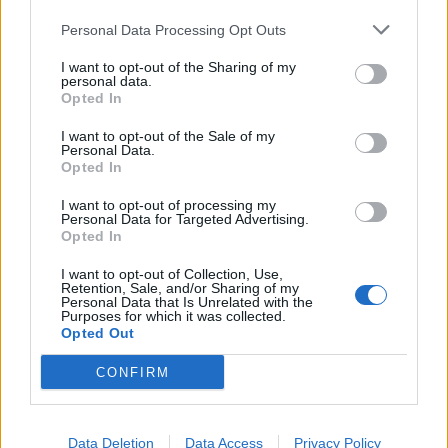
Почна војната во ФИФА: Ова е
Personal Data Processing Opt Outs
човекот кој може да го урне
Инфантино!
I want to opt-out of the Sharing of my
personal data.
Opted In
Крајот на една ера: Дон Карло
потврди кои тројца играчи веќе
I want to opt-out of the Sale of my
Personal Data.
нема да играат за Бразил!
Opted In
I want to opt-out of processing my
Personal Data for Targeted Advertising.
Opted In
НАЈЧИТАНИ ВО ПОСЛЕДНИ 7 ДЕНА
I want to opt-out of Collection, Use,
Retention, Sale, and/or Sharing of my
Personal Data that Is Unrelated with the
УАПСЕН МАКЕДОНЕЦОТ АНДРЕЈ
Purposes for which it was collected.
Opted Out
ТАНАСКОВСКИ, ЧЛЕН НА
КАВАЧКИ КЛАН (ФОТО)
CONFIRM
(Видео) СНИМКА СО ПАРИ КОИ
ЈА НАПУШТААТ АЛБАНИЈА, се
тврди дека се на Еди Рама
Data Deletion
Data Access
Privacy Policy