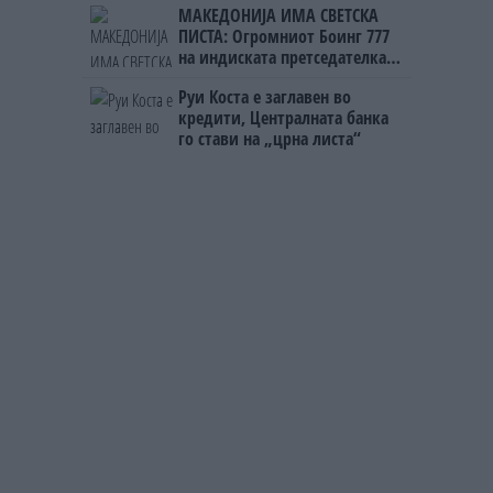
МАКЕДОНИЈА ИМА СВЕТСКА
ПИСТА: Огромниот Боинг 777
на индиската претседателка
на Меѓународниот Аеродром
Руи Коста е заглавен во
Скопје
кредити, Централната банка
го стави на „црна листа“