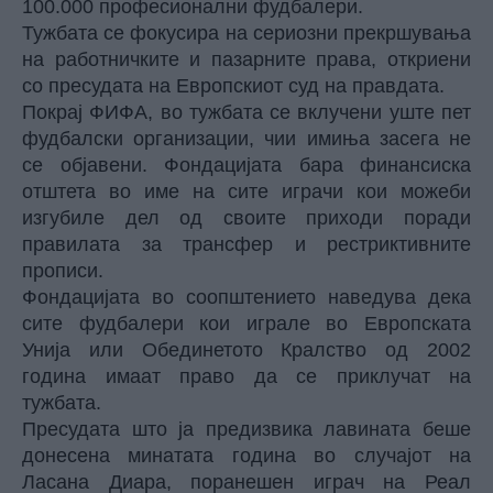
100.000 професионални фудбалери.
Тужбата се фокусира на сериозни прекршувања
на работничките и пазарните права, откриени
со пресудата на Европскиот суд на правдата.
Покрај ФИФА, во тужбата се вклучени уште пет
фудбалски организации, чии имиња засега не
се објавени. Фондацијата бара финансиска
отштета во име на сите играчи кои можеби
изгубиле дел од своите приходи поради
правилата за трансфер и рестриктивните
прописи.
Фондацијата во соопштението наведува дека
сите фудбалери кои играле во Европската
Унија или Обединетото Кралство од 2002
година имаат право да се приклучат на
тужбата.
Пресудата што ја предизвика лавината беше
донесена минатата година во случајот на
Ласана Диара, поранешен играч на Реал