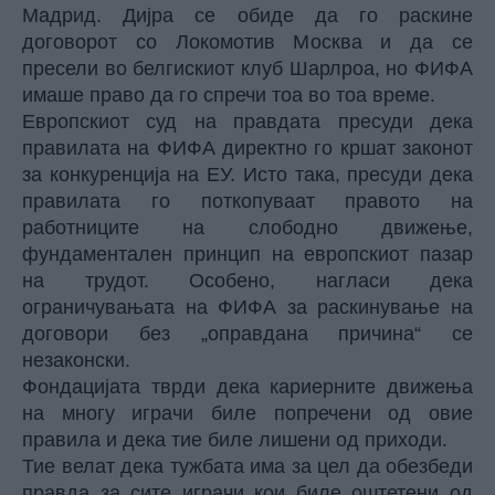
Мадрид. Дијра се обиде да го раскине
договорот со Локомотив Москва и да се
пресели во белгискиот клуб Шарлроа, но ФИФА
имаше право да го спречи тоа во тоа време.
Европскиот суд на правдата пресуди дека
правилата на ФИФА директно го кршат законот
за конкуренција на ЕУ. Исто така, пресуди дека
правилата го поткопуваат правото на
работниците на слободно движење,
фундаментален принцип на европскиот пазар
на трудот. Особено, нагласи дека
ограничувањата на ФИФА за раскинување на
договори без „оправдана причина“ се
незаконски.
Фондацијата тврди дека кариерните движења
на многу играчи биле попречени од овие
правила и дека тие биле лишени од приходи.
Тие велат дека тужбата има за цел да обезбеди
правда за сите играчи кои биле оштетени од