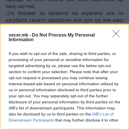
овој систем.
„Се бориме за правата на играчите кои ги
изгубиле своите заработки или дел од нив како
резултат на рестриктивните правила на ФИФА
за раскинување на договори и трансфери“,
vecer.mk -
Do Not Process My Personal
Information
соопшти фондацијата.
Играчите кои биле погодени од оваа практика
If you wish to opt-out of the sale, sharing to third parties, or
се поканети да се приклучат на процесот и да
processing of your personal or sensitive information for
побараат она што им следува.
targeted advertising by us, please use the below opt-out
Ова би можело да биде една од најголемите
section to confirm your selection. Please note that after your
групни тужби во историјата на спортот, не само
opt-out request is processed you may continue seeing
во однос на бројот на тужители, туку и во однос
interest-based ads based on personal information utilized by
на значењето на преседанот што би можел да
us or personal information disclosed to third parties prior to
го постави.
your opt-out. You may separately opt-out of the further
disclosure of your personal information by third parties on the
IAB’s list of downstream participants. This information may
sportmedia.mk
also be disclosed by us to third parties on the
IAB’s List of
Downstream Participants
that may further disclose it to other
© Vecer.mk, правата за текстот се на редакцијата
third parties.