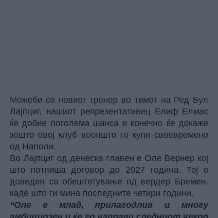
Можеби со новиот тренер во тимот на Ред Бул
Лајпциг, нашиот репрезентативец Елиф Елмас
ќе добие поголема шанса и конечно ќе докаже
зошто овој клуб воопшто го купи своевремено
од Наполи.
Во Лајпциг од денеска главен е Оле Вернер кој
што потпиша договор до 2027 година. Тој е
доведен со обештетување од вердер Бремен,
каде што ги мина последните четири години.
“Оле е млад, прилагодлив и многу
амбициозен и ќе го направи следниот чекор