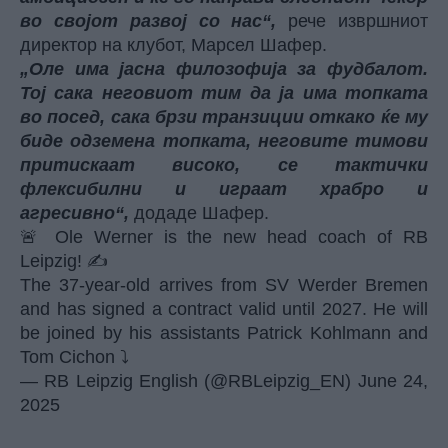
во својот развој со нас“,
рече извршниот
директор на клубот, Марсел Шафер.
„Оле има јасна филозофија за фудбалот.
Тој сака неговиот тим да ја има топката
во посед, сака брзи транзиции откако ќе му
биде одземена топката, неговите тимови
притискаат високо, се тактички
флексибилни и играат храбро и
агресивно“,
додаде Шафер.
🚨 Ole Werner is the new head coach of RB
Leipzig! ✍️
The 37-year-old arrives from SV Werder Bremen
and has signed a contract valid until 2027. He will
be joined by his assistants Patrick Kohlmann and
Tom Cichon ⤵️
— RB Leipzig English (@RBLeipzig_EN)
June 24,
2025