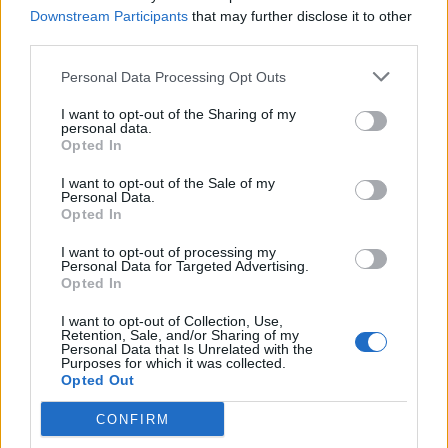
на индиската претседателка
Downstream Participants
that may further disclose it to other
на Меѓународниот Аеродром
СКОКНА МИНИМАЛНИОТ
third parties.
Скопје
ИЗНОС ЗА К-15: Еве колку
пари ќе ви легнат на сметка
Personal Data Processing Opt Outs
годинава
Израел гради ѕид долг повеќе
I want to opt-out of the Sharing of my
personal data.
од 23 километри и ја дели
Opted In
Газа на два дела
I want to opt-out of the Sale of my
Халанд донесе одлука за
Personal Data.
својата иднина
Opted In
I want to opt-out of processing my
Црна Гора ја уапси жената која
Personal Data for Targeted Advertising.
ги БРАНЕЛА ДЕЦАТА И СВОЕТО
Opted In
КУЧЕ РАСПАРЧЕНО ОД
ШАРПЛАНИНЕЦ?!
I want to opt-out of Collection, Use,
ЗА БЕРТА ОД АВСТРИЈА
Retention, Sale, and/or Sharing of my
Personal Data that Is Unrelated with the
НАЈСКАПАТА, ЗА МАРИЈА ОД
Purposes for which it was collected.
ГРЦИЈА - НАЈЕФТИНАТА
Opted Out
СЛАВНАТА КАРИЕРА НА
CONFIRM
ПОРАНЕШНИОТ ТЕХНИЧКИ
ПРЕМИЕР ОЛИВЕР СПАСОВСКИ