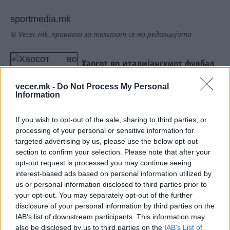
sportmedia.mk
© Vecer.mk, правата за текстот се на редакцијата
Хаосот во италијанскиот фудбал
продолжува: Паоло Малдини и
Леонардо си поднесоа оставки
vecer.mk -
Do Not Process My Personal
Information
ОВА СВЕТОТ ДОСЕГА НЕ ГО ВИДЕЛ,
само тој може да каже - да,
If you wish to opt-out of the sale, sharing to third parties, or
доста е
processing of your personal or sensitive information for
targeted advertising by us, please use the below opt-out
section to confirm your selection. Please note that after your
opt-out request is processed you may continue seeing
interest-based ads based on personal information utilized by
us or personal information disclosed to third parties prior to
НАЈЧИТАНИ ВО ПОСЛЕДНИ 7 ДЕНА
your opt-out. You may separately opt-out of the further
disclosure of your personal information by third parties on the
МАКЕДОНИЈА ИМА СВЕТСКА
IAB’s list of downstream participants. This information may
ПИСТА: Огромниот Боинг 777
also be disclosed by us to third parties on the
IAB’s List of