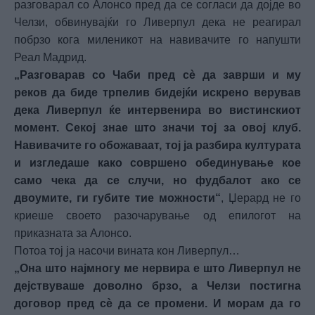
разговарал со Алонсо пред да се согласи да дојде во
Челзи, обвинувајќи го Ливерпул дека не реагирал
побрзо кога миленикот на навивачите го напушти
Реал Мадрид.
„Разговарав со Чаби пред сè да заврши и му
реков да биде трпелив бидејќи искрено верував
дека Ливерпул ќе интервенира во вистинскиот
момент. Секој знае што значи тој за овој клуб.
Навивачите го обожаваат, тој ја разбира културата
и изгледаше како совршено обединување кое
само чека да се случи, но фудбалот ако се
двоумите, ги губите тие можности“
, Џерард не го
криеше своето разочарување од епилогот на
приказната за Алонсо.
Потоа тој ја насочи вината кон Ливерпул…
„Она што најмногу ме нервира е што Ливерпул не
дејствуваше доволно брзо, а Челзи постигна
договор пред сè да се промени. И морам да го