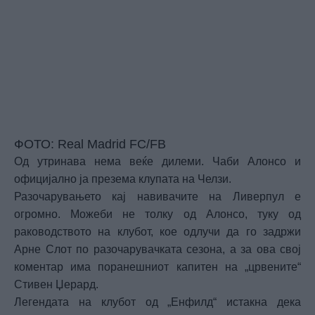
ФОТО: Real Madrid FC/FB
Од утринава нема веќе дилеми. Чаби Алонсо и
официјално ја презема клупата на Челзи.
Разочарувањето кај навивачите на Ливерпул е
огромно. Можеби не толку од Алонсо, туку од
раководството на клубот, кое одлучи да го задржи
Арне Слот по разочарувачката сезона, а за ова свој
коментар има поранешниот капитен на „црвените“
Стивен Џерард.
Легендата на клубот од „Енфилд“ истакна дека