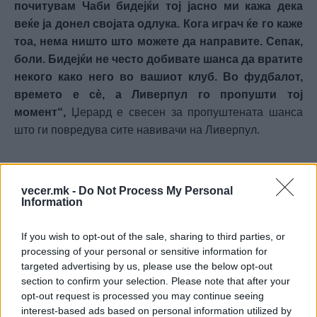
почитувам Чаби бидејќи тој јасно ми кажа дека
веќе ја донел својата одлука. Кога играч ќе го каже
тоа, нема ништо што можете да направите. Сепак,
боли. Бидејќи не често добивате шанса да вратите
некого како него во вашиот клуб. Во фудбалот,
времето е сè, а Ливерпул го пропушти тој
момент“,
Џерард е свесен за пропуштената шанса
што ги повредува сите навивачи на Ливерпул.
sportmedia.mk
© Vecer.mk, правата за текстот се на редакцијата
vecer.mk -
Do Not Process My Personal
Information
Лидс плати рекордна сума за
If you wish to opt-out of the sale, sharing to third parties, or
голманот на Манчестер Сити
processing of your personal or sensitive information for
targeted advertising by us, please use the below opt-out
section to confirm your selection. Please note that after your
Манчестер Сити веќе најде
opt-out request is processed you may continue seeing
замена за Родри и тоа каква!
interest-based ads based on personal information utilized by