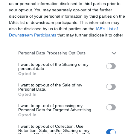
us or personal information disclosed to third parties prior to
your opt-out. You may separately opt-out of the further
disclosure of your personal information by third parties on the
IAB’s list of downstream participants. This information may
also be disclosed by us to third parties on the
IAB’s List of
Downstream Participants
that may further disclose it to other
НАЈЧИТАНИ ВО ПОСЛЕДНИ 7 ДЕНА
third parties.
СЕ СПРЕМА МЕТЕОРОЛОШКИ
Personal Data Processing Opt Outs
ХАОС ЗА ЗИМАТА 2026/2027
I want to opt-out of the Sharing of my
personal data.
ИСТОРИСКО ОБЕДИНУВАЊЕ НА
Opted In
МАКЕДОНЦИТЕ ВО СРБИЈА:
ФОРМИРАН МАКЕДОНСКИОТ
I want to opt-out of the Sale of my
НАЦИОНАЛЕН СОЈУЗ
Personal Data.
Ахмети кажа што го мачи:
Opted In
СЛУШАМ, САКААТ ДА СЕ СУДИ
ЗА ВОЕНИТЕ ЗЛОСТРОСТВА НА
I want to opt-out of processing my
Personal Data for Targeted Advertising.
УЧК...
Opted In
УЛЦИЊ Е АЛБАНСКИ, ЌЕ ГО
ОСЛОБОДИМЕ- Скандалозна
I want to opt-out of Collection, Use,
објава на вицепремиерот на
Retention, Sale, and/or Sharing of my
Црна Гора