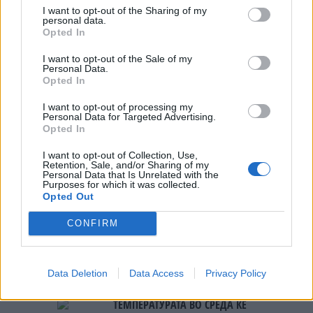
Почина таткото на Лионел Меси
I want to opt-out of the Sharing of my
personal data.
Opted In
I want to opt-out of the Sale of my
Personal Data.
Opted In
I want to opt-out of processing my
Personal Data for Targeted Advertising.
НАЈЧИТАНИ ВО ПОСЛЕДНИ 7 ДЕНА
Opted In
СЕ СПРЕМА МЕТЕОРОЛОШКИ
I want to opt-out of Collection, Use,
ХАОС ЗА ЗИМАТА 2026/2027
Retention, Sale, and/or Sharing of my
Personal Data that Is Unrelated with the
Purposes for which it was collected.
Opted Out
ИСТОРИСКО ОБЕДИНУВАЊЕ НА
МАКЕДОНЦИТЕ ВО СРБИЈА:
CONFIRM
ФОРМИРАН МАКЕДОНСКИОТ
НАЦИОНАЛЕН СОЈУЗ
УЛЦИЊ Е АЛБАНСКИ, ЌЕ ГО
ОСЛОБОДИМЕ- Скандалозна
Data Deletion
Data Access
Privacy Policy
објава на вицепремиерот на
Црна Гора
ТЕМПЕРАТУРАТА ВО СРЕДА ЌЕ