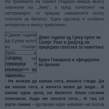
На трибините на самиот стадион имаше многу
навивачи на „Змеј“, а пред почетокот на
натпреварот ги прашаа навивачите колку
платиле за билетот. Еден одговор е особено
интересен и многу привлечен:
Девет години од Супер купот во
Скопје: Реал и Јунајтед ни
приредија спектакл за паметење
Бруно Гимараеш и официјално
во Арсенал
- Не можам да кажам сега, жената гледа. Да
ви кажам сега, а жената може да види... Ѝ
кажав една цена, но билетот беше сосема
поинаков. Каде ме носите сега... И таа сè
уште снима -
одговори еден навивач на Босна