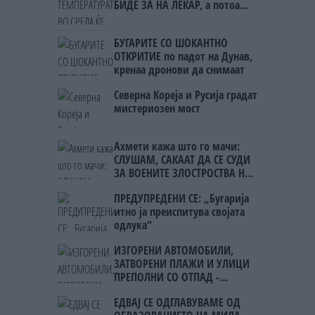
БИДЕ ЗА НА ЛЕКАР, а потоа...
БУГАРИТЕ СО ШОКАНТНО
ОТКРИТИЕ по падот на Дунав,
кренаа дронови да снимаат
Северна Кореја и Русија градат
мистериозен мост
Ахмети кажа што го мачи:
СЛУШАМ, САКААТ ДА СЕ СУДИ
ЗА ВОЕНИТЕ ЗЛОСТРОСТВА НА
УЧК...
ПРЕДУПРЕДЕНИ СЕ: „Бугарија
итно ја преиспитува својата
одлука“
ИЗГОРЕНИ АВТОМОБИЛИ,
ЗАТВОРЕНИ ПЛАЖИ И УЛИЦИ
ПРЕПОЛНИ СО ОТПАД -
Фнидек во хаос по
ЕДВАЈ СЕ ОДГЛАВУВАМЕ ОД
мигрантскиот бран кон Сеута