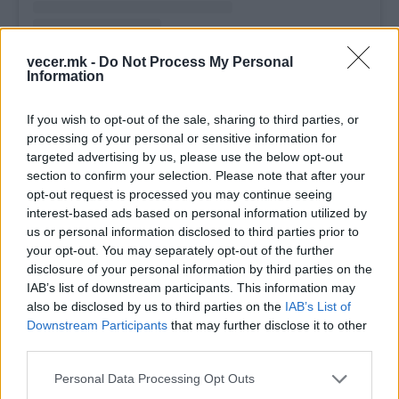
vecer.mk -
Do Not Process My Personal
A post shared by Arena Sport Slovenija (@arenasport.si)
Information
Вистина е дека билетите на ова Светско
If you wish to opt-out of the sale, sharing to third parties, or
првенство ги надминаа сите горни ценовни
processing of your personal or sensitive information for
граници во споредба со претходните Светски
targeted advertising by us, please use the below opt-out
првенства.
Најевтиниот билет беше 550
section to confirm your selection. Please note that after your
долари
,
а обичните се движеа до 2.000
opt-out request is processed you may continue seeing
долари.
Навистина неверојатни цени,
interest-based ads based on personal information utilized by
us or personal information disclosed to third parties prior to
многумина ќе се согласат дека се далеку над
your opt-out. You may separately opt-out of the further
она што треба да бидат...
disclosure of your personal information by third parties on the
© Vecer.mk, правата за текстот се на редакцијата
IAB’s list of downstream participants. This information may
also be disclosed by us to third parties on the
IAB’s List of
Downstream Participants
that may further disclose it to other
Претседателот на Баерн со
third parties.
критика другите тимови од
Бундеслигата
Personal Data Processing Opt Outs