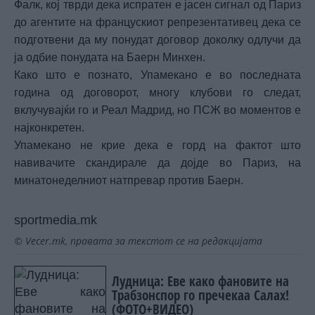
Фалк, кој тврди дека испратен е јасен сигнал од Париз
до агентите на францускиот репрезентативец дека се
подготвени да му понудат договор доколку одлучи да
ја одбие понудата на Баерн Минхен.
Како што е познато, Упамекано е во последната
година од договорот, многу клубови го следат,
вклучувајќи го и Реал Мадрид, но ПСЖ во моментов е
најконкретен.
Упамекано не крие дека е горд на фактот што
навивачите скандирале да дојде во Париз, на
минатонеделниот натпревар против Баерн.
sportmedia.mk
© Vecer.mk, правата за текстот се на редакцијата
Лудница: Еве како фановите на
Трабзонспор го пречекаа Салах!
(ФОТО+ВИДЕО)