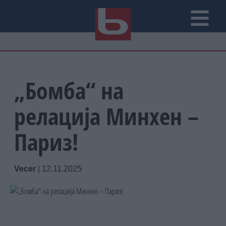
„Бомба“ на
релација Минхен –
Париз!
Vecer
|
12.11.2025