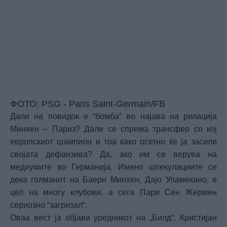
ФОТО: PSG - Paris Saint-Germain/FB
Дали на повидок е “бомба“ во најава на релација
Минхен – Париз? Дали се спрема трансфер со кој
европскиот шампион и тоа како осетно ќе ја засили
својата дефанзива? Да, ако им се верува на
медиумите во Германија. Имено шпекулациите се
дека голманот на Баерн Минхен, Дајо Упамекано, е
цел на многу клубови, а сега Пари Сен Жермен
сериозно “загризал“.
Оваа вест ја објави уредникот на „Билд“, Кристијан