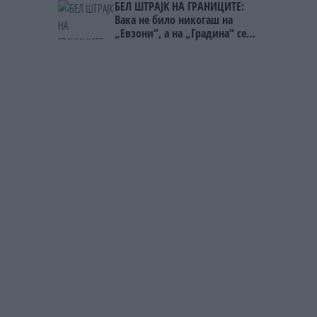
БЕЛ ШТРАЈК НА ГРАНИЦИТЕ:
Вака не било никогаш на
„Евзони“, а на „Градина“ се
чека и пет часа