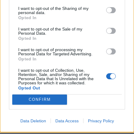
ПРЕДУПРЕДЕНИ СЕ: „Бугарија
I want to opt-out of the Sharing of my
итно ја преиспитува својата
personal data.
одлука“
Opted In
ТЕМПЕРАТУРАТА ВО СРЕДА ЌЕ
I want to opt-out of the Sale of my
БИДЕ ЗА НА ЛЕКАР, а потоа...
Personal Data.
Opted In
СУДСКАТА МАФИЈА РАБОТИ
I want to opt-out of processing my
ВАКА - Судијата Вулнет Винца
Personal Data for Targeted Advertising.
Opted In
е пензиониран, три дена
откако му го врати пасошот
Северна Кореја и Русија градат
I want to opt-out of Collection, Use,
на бизнисменот Марковски
Retention, Sale, and/or Sharing of my
мистериозен мост
Personal Data that Is Unrelated with the
Purposes for which it was collected.
Opted Out
ТЕЖОК ДЕН И ЈАВНО
ДЕМОЛИРАЊЕ НА ФИЛИПЧЕ:
CONFIRM
Мицкоски откри дека
човекот појма нема од
Исчезнаа десетмина
ништо, освен за кеш
алпинисти во лавина во
Data Deletion
Data Access
Privacy Policy
Пакистан- меѓу нив и познат
Непалец