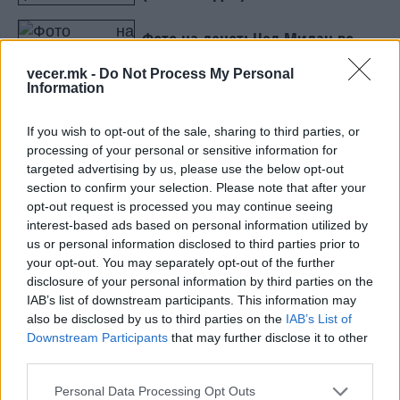
Фото на денот: Цел Милан во
дресот на Барези! (ФОТО)
vecer.mk -
Do Not Process My Personal
Information
If you wish to opt-out of the sale, sharing to third parties, or
processing of your personal or sensitive information for
targeted advertising by us, please use the below opt-out
НАЈЧИТАНИ ВО ПОСЛЕДНИ 7 ДЕНА
section to confirm your selection. Please note that after your
opt-out request is processed you may continue seeing
Ахмети кажа што го мачи:
interest-based ads based on personal information utilized by
СЛУШАМ, САКААТ ДА СЕ СУДИ
us or personal information disclosed to third parties prior to
ЗА ВОЕНИТЕ ЗЛОСТРОСТВА НА
your opt-out. You may separately opt-out of the further
УЧК...
ИСТОРИСКО ОБЕДИНУВАЊЕ НА
disclosure of your personal information by third parties on the
МАКЕДОНЦИТЕ ВО СРБИЈА:
IAB’s list of downstream participants. This information may
ФОРМИРАН МАКЕДОНСКИОТ
also be disclosed by us to third parties on the
IAB’s List of
НАЦИОНАЛЕН СОЈУЗ
Downstream Participants
that may further disclose it to other
УЛЦИЊ Е АЛБАНСКИ, ЌЕ ГО
third parties.
ОСЛОБОДИМЕ- Скандалозна
објава на вицепремиерот на
Personal Data Processing Opt Outs
Црна Гора