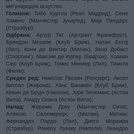
меѓународно искуство.
Голмани:
Тибо Куртоа (Реал Мадрид), Сене
Ламенс (Манчестер Јунајтед), Мајк Пендерс
(Стразбур);
Одбрана:
Артур Тет (Ајнтрахт Франкфурт),
Брендон Мехеле (Клуб Бриж), Натан Енгој
(Лил), Кони де Винтер (Милан), Зено Дебаст
(Спортинг), Максим де Кујпер (Брајтон), Хоакин
Сејс (Клуб Бриж), Томас Мениер (Лил), Тимоти
(Филм);
Среден ред:
Николас Раскин (Ренџерс), Аксел
Витсел (Жирона), Ханс Ванакен (Клуб Бриж),
Кевин де Брујн (Наполи), Јури Тилеманс (Астон
Вила), Амаду Онана (Астон Вила);
Напад:
Жереми Доку (Манчестер Сити),
Алексис Салемејкерс (Милан), Матиас
Фернандез Пардо (Лил), Диего Мореира
(Стразбур), Ромелу Лукаку (Наполи), Леандро