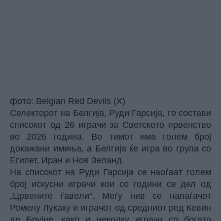
фото: Belgian Red Devils (X)
Селекторот на Белгија, Руди Гарсија, го состави
списокот од 26 играчи за Светското првенство
во 2026 година. Во тимот има голем број
докажани имиња, а Белгија ќе игра во група со
Египет, Иран и Нов Зеланд.
На списокот на Руди Гарсија се наоѓаат голем
број искусни играчи кои со години се дел од
„Црвените ѓаволи“. Меѓу нив се напаѓачот
Ромелу Лукаку и играчот од средниот ред Кевин
де Брујне, како и неколку играчи со богато