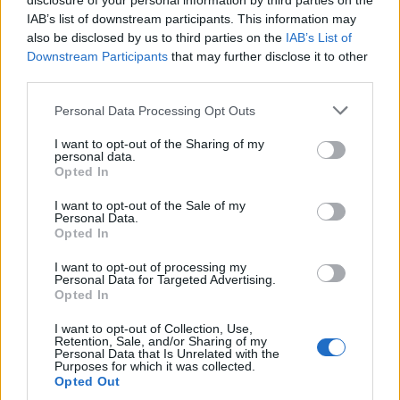
disclosure of your personal information by third parties on the
НАЈЧИТАНИ ВО ПОСЛЕДНИ 7 ДЕНА
IAB’s list of downstream participants. This information may
also be disclosed by us to third parties on the
IAB’s List of
СЕ СПРЕМА МЕТЕОРОЛОШКИ
Downstream Participants
that may further disclose it to other
ХАОС ЗА ЗИМАТА 2026/2027
third parties.
Personal Data Processing Opt Outs
ИСТОРИСКО ОБЕДИНУВАЊЕ НА
МАКЕДОНЦИТЕ ВО СРБИЈА:
I want to opt-out of the Sharing of my
ФОРМИРАН МАКЕДОНСКИОТ
personal data.
НАЦИОНАЛЕН СОЈУЗ
Opted In
УЛЦИЊ Е АЛБАНСКИ, ЌЕ ГО
ОСЛОБОДИМЕ- Скандалозна
I want to opt-out of the Sale of my
објава на вицепремиерот на
Personal Data.
Opted In
Црна Гора
ТЕМПЕРАТУРАТА ВО СРЕДА ЌЕ
БИДЕ ЗА НА ЛЕКАР, а потоа...
I want to opt-out of processing my
Personal Data for Targeted Advertising.
Opted In
БУГАРИТЕ СО ШОКАНТНО
I want to opt-out of Collection, Use,
ОТКРИТИЕ по падот на Дунав,
Retention, Sale, and/or Sharing of my
кренаа дронови да снимаат
Personal Data that Is Unrelated with the
Purposes for which it was collected.
Северна Кореја и Русија градат
Opted Out
мистериозен мост