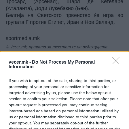
Тросард (Арсенал), Шарл де Кетеларе
(Аталанта), Доди Лукебакио (Бен).
Белгија на Светското првенство ќе игра во
групата Г против Египет, Иран и Нов Зеланд.
sportmedia.mk
© Vecer.mk, правата за текстот се на редакцијата
Репрезентативец на Англија
vecer.mk -
Do Not Process My Personal
Information
мора на суд, поради тепачка!
If you wish to opt-out of the sale, sharing to third parties, or
processing of your personal or sensitive information for
Мајката на нивните деца БАРА
targeted advertising by us, please use the below opt-out
ОД ЛУКА ДОНЧИЌ 50 МИЛИОНИ
section to confirm your selection. Please note that after your
ЕВРА!
opt-out request is processed you may continue seeing
interest-based ads based on personal information utilized by
us or personal information disclosed to third parties prior to
your opt-out. You may separately opt-out of the further