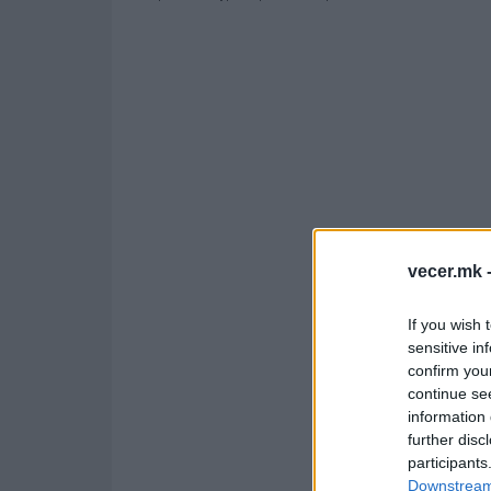
vecer.mk 
If you wish 
sensitive in
confirm you
continue se
information 
further disc
participants
Downstream 