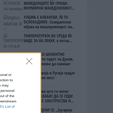
МАКЕДОНЦИТЕ ВО СРБИЈА:
ФОРМИРАН МАКЕДОНСКИОТ
НАЦИОНАЛЕН СОЈУЗ
УЛЦИЊ Е АЛБАНСКИ, ЌЕ ГО
ОСЛОБОДИМЕ- Скандалозна
објава на вицепремиерот на
Црна Гора
ТЕМПЕРАТУРАТА ВО СРЕДА ЌЕ
БИДЕ ЗА НА ЛЕКАР, а потоа...
БУГАРИТЕ СО ШОКАНТНО
ОТКРИТИЕ по падот на Дунав,
кренаа дронови да снимаат
Северна Кореја и Русија градат
sonal or
мистериозен мост
ection to
ou may
 personal
Ахмети кажа што го мачи:
СЛУШАМ, САКААТ ДА СЕ СУДИ
out of the
ЗА ВОЕНИТЕ ЗЛОСТРОСТВА НА
 downstream
УЧК...
B’s List of
ПРЕДУПРЕДЕНИ СЕ: „Бугарија