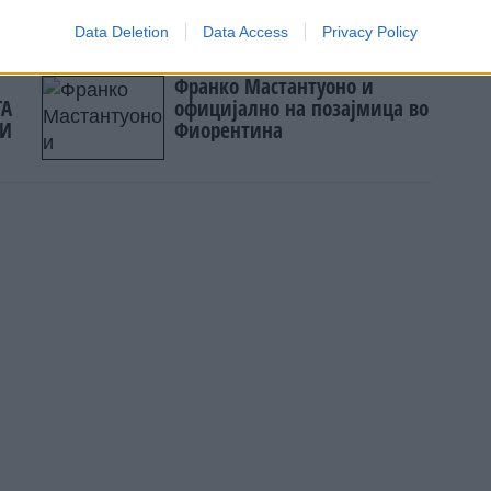
јата
Data Deletion
Data Access
Privacy Policy
Франко Мастантуоно и
ТА
официјално на позајмица во
ЧИ
Фиорентина