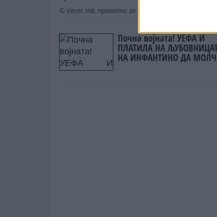
© Vecer.mk, правата за текстот се на редакци
Почна војната! УЕФА И
ПЛАТИЛА НА ЉУБОВНИЦА
НА ИНФАНТИНО ДА МОЛ