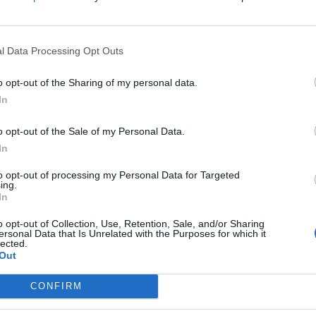
tin Zubimendi celebrates scoring his team's
 Jurrien Timber and Myles Lewis-Skelly of Arsenal
l Data Processing Opt Outs
een Arsenal and Nottingham Forest at Emirates
o opt-out of the Sharing of my personal data.
 in London, England. (Photo by Stuart
In
s)
ига програма, тимот на Арсенал на домашен
o opt-out of the Sale of my Personal Data.
 суверени 3:0, против екипата на Нотингем
In
 домонираше врз во моментов разнишаниот
to opt-out of processing my Personal Data for Targeted
ing.
ута преку прекрасниот гол на Зубименди.
In
а вториот дел, Виктор Ѓокерес зголеми на 2:0,
ќи го вториот гол ги постави конечните 3:0.
o opt-out of Collection, Use, Retention, Sale, and/or Sharing
ersonal Data that Is Unrelated with the Purposes for which it
и меча, додека пак Н.Форест е на четири бода
lected.
Out
CONFIRM