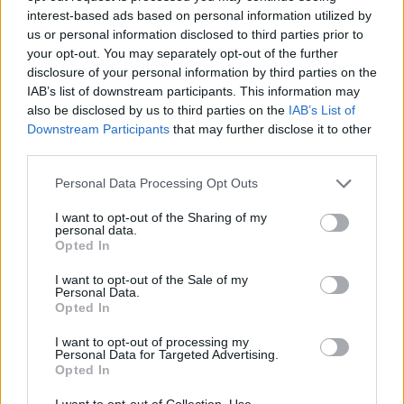
Мицкоски за 25-годишнината од
interest-based ads based on personal information utilized by
СПАСУВАЧКА АКЦИЈА ОД ТУРЦИЈА -
Карпалак
Македонскиот државјанин со
us or personal information disclosed to third parties prior to
тешка повреда на `рбетот
your opt-out. You may separately opt-out of the further
транспортиран на КАРИЛ
disclosure of your personal information by third parties on the
IAB’s list of downstream participants. This information may
also be disclosed by us to third parties on the
IAB’s List of
Downstream Participants
that may further disclose it to other
third parties.
НАЈЧИТАНИ ВО ПОСЛЕДНИ 7 ДЕНА
Personal Data Processing Opt Outs
СЕ СПРЕМА МЕТЕОРОЛОШКИ
ХАОС ЗА ЗИМАТА 2026/2027
I want to opt-out of the Sharing of my
personal data.
Opted In
УЛЦИЊ Е АЛБАНСКИ, ЌЕ ГО
ОСЛОБОДИМЕ- Скандалозна
I want to opt-out of the Sale of my
Personal Data.
објава на вицепремиерот на
Opted In
Црна Гора
ИСТОРИСКО ОБЕДИНУВАЊЕ НА
I want to opt-out of processing my
МАКЕДОНЦИТЕ ВО СРБИЈА:
Personal Data for Targeted Advertising.
ФОРМИРАН МАКЕДОНСКИОТ
Opted In
НАЦИОНАЛЕН СОЈУЗ
ТЕМПЕРАТУРАТА ВО СРЕДА ЌЕ
I want to opt-out of Collection, Use,