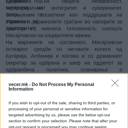
одбраната на својата независност,
територијалниот интегритет и суверенитет.
Остануваме посветени кон поддршката на
Украина и украинските граѓани во напорите за
заштита на нивната татковината,
соопшти
Мисајловски на социјалните мрежи.
На маргините на состанокот, Мисајловски
остварил средби со неговите колеги од
Бугарија, Албанија и Косово и со државниот
секретар за одбрана и шеф на одделот за
одбранбена политика, планирање и
меѓународни односи на Романија на кои ја
потврдиле заложбата за траен мир во Европа.
vecer.mk -
Do Not Process My Personal
Information
© Vecer.mk, правата за текстот се на редакцијата
If you wish to opt-out of the sale, sharing to third parties, or
„НАША ДОЛЖНОСТ Е ДА ГИ
processing of your personal or sensitive information for
ПАМЕТИМЕ ОНИЕ КОИ ГИ
targeted advertising by us, please use the below opt-out
ПОЛОЖИЈА ЖИВОТИТЕ ЗА
section to confirm your selection. Please note that after your
ТАТКОВИНАТА“ - Порача
opt-out request is processed you may continue seeing