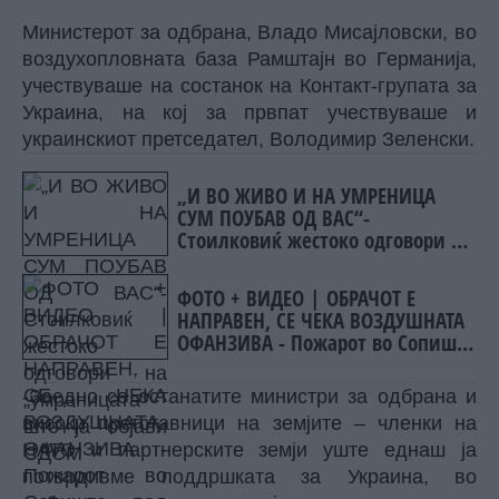
Министерот за одбрана, Владо Мисајловски, во
воздухопловната база Рамштајн во Германија,
учествуваше на состанок на Контакт-групата за
Украина, на кој за првпат учествуваше и
украинскиот претседател, Володимир Зеленски.
„И ВО ЖИВО И НА УМРЕНИЦА
СУМ ПОУБАВ ОД ВАС“-
Стоилковиќ жестоко одговори на
„умреницата“ што ја објави
СДСМ
ФОТО + ВИДЕО | ОБРАЧОТ Е
НАПРАВЕН, СЕ ЧЕКА ВОЗДУШНАТА
ОФАНЗИВА - Пожарот во Сопиште
под контрола на земја, се
спремаат „ер - тракторите““
-Заедно со останатите министри за одбрана и
високи претставници на земјите – членки на
НАТО и партнерските земји уште еднаш ја
потврдивме поддршката за Украина, во