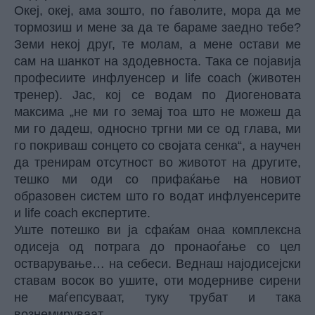
Океј, океј, ама зошто, по ѓаволите, мора да ме
тормозиш и мене за да те бараме заедно тебе?
Земи некој друг, те молам, а мене остави ме
сам на шанкот на здодевноста. Така се појавија
професиите инфлуенсер и life coach (животен
тренер). Јас, кој се водам по Диогеновата
максима „не ми го земај тоа што не можеш да
ми го дадеш, односно тргни ми се од глава, ми
го покриваш сонцето со својата сенка“, а научен
да тренирам отсутност во животот на другите,
тешко ми оди со прифаќање на новиот
образовен систем што го водат инфлуенсерите
и life coach експертите.
Уште потешко ви ја сфаќам онаа комплексна
одисеја од потрага до пронаоѓање со цел
остварување… на себеси. Веднаш најодисејски
ставам восок во ушите, оти модерниве сирени
не маѓепсуваат, туку трубат и така
вознемируваат.