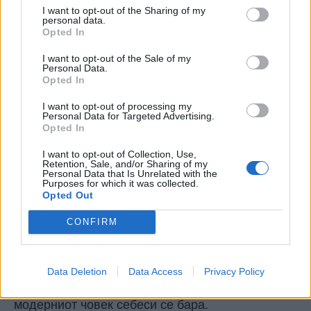
амбиција.
I want to opt-out of the Sharing of my
personal data.
Од приложеното што ме опкружува на
Opted In
планетава, најчеста кулминација на
пронаоѓањето две сродни души се разводите.
I want to opt-out of the Sale of my
Personal Data.
Развод ти е еден вид пресвртница, преродба,
Opted In
вртење нова страница. Ама зошто толку брзо се
разведовте? Сфати, едноставно не се
I want to opt-out of processing my
Personal Data for Targeted Advertising.
пронајдов во љубовта. Чекај малку, како што
Opted In
пред извесно време ми кажа дека не се
пронајде во работата? Токму така. Фак! Фак! И
I want to opt-out of Collection, Use,
Retention, Sale, and/or Sharing of my
сега пак си на патот кон себеостварување? Кај
Personal Data that Is Unrelated with the
Purposes for which it was collected.
го затурив факинг клучот за црната дупка кон
Opted Out
другиот крај на вселената?
Ама тука е кваката. Всушност, за човекот да се
CONFIRM
оствари себеси, прво мора да се пронајде
себеси, па затоа треба да се бара себеси. Оние
ненормалните од митолошките и
Data Deletion
Data Access
Privacy Policy
старозаветните времиња, Бога го барале,
модерниот човек себеси се бара.