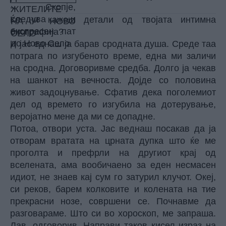
Ќе ни кажеш детали од твојата интимна
биографија?
И јас еднаш ја барав сродната душа. Среде таа
потрага по изгубеното време, една ми заличи
на сродна. Договоривме средба. Долго ја чекав
на шанкот на вечноста. Дојде со половина
живот задоцнување. Сфатив дека поголемиот
дел од времето го изгубила на дотерување,
веројатно мене да ми се допадне.
Потоа, отвори уста. Јас веднаш посакав да ја
отворам вратата на црната дупка што ќе ме
проголта и префрли на другиот крај од
вселената, ама вообичаено за еден несмасен
идиот, не знаев кај сум го затурил клучот. Океј,
си реков, барем колковите и колената на тие
прекрасни нозе, совршени се. Почнавме да
разговараме. Што си во хороскоп, ме запраша.
Лав, одговорив. Направи таков кисел израз на