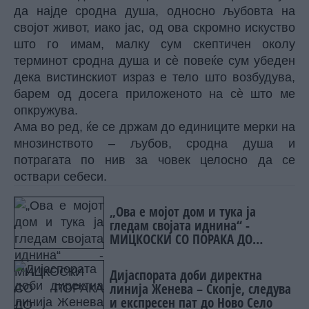
да најде сродна душа, односно љубовта на
својот живот, иако јас, од ова скромно искуство
што го имам, малку сум скептичен околу
терминот сродна душа и сè повеќе сум убеден
дека вистинскиот израз е тело што возбудува,
барем од досега приложеното на сè што ме
опкружува.
Ама во ред, ќе се држам до единиците мерки на
мнозинството – љубов, сродна душа и
потрагата по нив за човек целосно да се
оствари себеси.
„Ова е мојот дом и тука ја
гледам својата иднина“ -
МИЦКОСКИ СО ПОРАКА ДО
ЖИТЕЛИТЕ НА НОВО СЕЛО
Дијаспората доби директна
линија Женева – Скопје, следува
и експресен пат до Ново Село