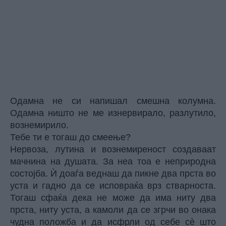
Одамна не си напишал смешна колумна.
Одамна ништо не ме изнервирало, разлутило,
вознемирило.
Тебе ти е тогаш до смеење?
Нервоза, лутина и вознемиреност создаваат
мачнина на душата. За неа тоа е неприродна
состојба. Ѝ доаѓа веднаш да пикне два прста во
уста и гадно да се исповраќа врз стварноста.
Тогаш сфаќа дека не може да има ниту два
прста, ниту уста, а камоли да се згрчи во онака
чудна положба и да исфрли од себе сè што