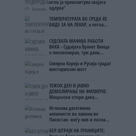
итно ја преиспитува својата
одлука“
ТЕМПЕРАТУРАТА ВО СРЕДА ЌЕ
БИДЕ ЗА НА ЛЕКАР, а потоа...
СУДСКАТА МАФИЈА РАБОТИ
ВАКА - Судијата Вулнет Винца
е пензиониран, три дена
откако му го врати пасошот
Северна Кореја и Русија градат
на бизнисменот Марковски
мистериозен мост
ТЕЖОК ДЕН И ЈАВНО
ДЕМОЛИРАЊЕ НА ФИЛИПЧЕ:
Мицкоски откри дека
човекот појма нема од
Исчезнаа десетмина
ништо, освен за кеш
алпинисти во лавина во
Пакистан- меѓу нив и познат
Непалец
БЕЛ ШТРАЈК НА ГРАНИЦИТЕ: