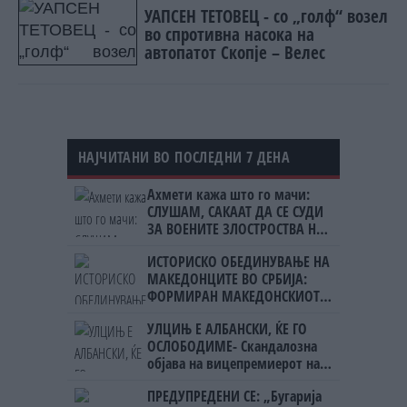
УАПСЕН ТЕТОВЕЦ - со „голф“ возел
во спротивна насока на
автопатот Скопје – Велес
НАЈЧИТАНИ ВО ПОСЛЕДНИ 7 ДЕНА
Ахмети кажа што го мачи:
СЛУШАМ, САКААТ ДА СЕ СУДИ
ЗА ВОЕНИТЕ ЗЛОСТРОСТВА НА
УЧК...
ИСТОРИСКО ОБЕДИНУВАЊЕ НА
МАКЕДОНЦИТЕ ВО СРБИЈА:
ФОРМИРАН МАКЕДОНСКИОТ
НАЦИОНАЛЕН СОЈУЗ
УЛЦИЊ Е АЛБАНСКИ, ЌЕ ГО
ОСЛОБОДИМЕ- Скандалозна
објава на вицепремиерот на
Црна Гора
ПРЕДУПРЕДЕНИ СЕ: „Бугарија