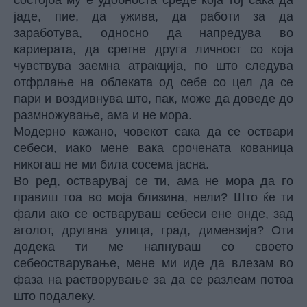
состојба му е удобноста среде која тој сака да
јаде, пие, да ужива, да работи за да
заработува, односно да напредува во
кариерата, да сретне друга личност со која
чувствува заемна атракција, по што следува
отфрлање на облеката од себе со цел да се
пари и воздивнува што, пак, може да доведе до
размножување, ама и не мора.
Модерно кажано, човекот сака да се оствари
себеси, иако мене вака срочената кованица
никогаш не ми била сосема јасна.
Во ред, остварувај се ти, ама не мора да го
правиш тоа во моја близина, нели? Што ќе ти
фали ако се остваруваш себеси ене онде, зад
аголот, другана улица, град, димензија? Оти
додека ти ме напнуваш со своето
себеостварување, мене ми иде да влезам во
фаза на растворување за да се разлеам потоа
што подалеку.