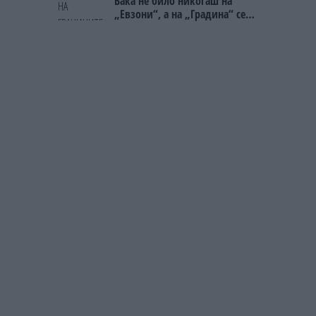
Вака не било никогаш на
„Евзони“, а на „Градина“ се
чека и пет часа