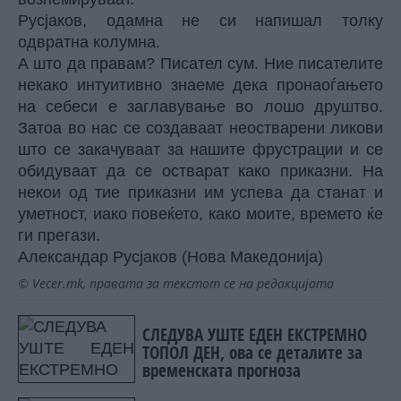
Русјаков, одамна не си напишал толку
одвратна колумна.
А што да правам? Писател сум. Ние писателите
некако интуитивно знаеме дека пронаоѓањето
на себеси е заглавување во лошо друштво.
Затоа во нас се создаваат неостварени ликови
што се закачуваат за нашите фрустрации и се
обидуваат да се остварат како приказни. На
некои од тие приказни им успева да станат и
уметност, иако повеќето, како моите, времето ќе
ги прегази.
Александар Русјаков (Нова Македонија)
© Vecer.mk, правата за текстот се на редакцијата
СЛЕДУВА УШТЕ ЕДЕН ЕКСТРЕМНО
ТОПОЛ ДЕН, ова се деталите за
временската прогноза