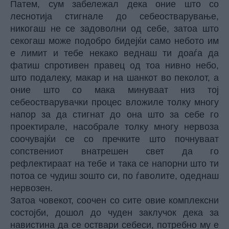
Патем, сум забележал дека оние што со
леснотија стигнале до себеостварување,
никогаш не се задоволни од себе, затоа што
секогаш може подобро бидејќи само небото им
е лимит и тебе некако веднаш ти доаѓа да
фатиш спротивен правец од тоа нивно небо,
што подалеку, макар и на шанкот во пеколот, а
оние што со мака минуваат низ тој
себеостварувачки процес вложиле толку многу
напор за да стигнат до она што за себе го
проектирале, насобрале толку многу нервоза
соочувајќи се со пречките што почнуваат
сопствениот внатрешен свет да го
рефлектираат на тебе и така се напорни што ти
потоа се чудиш зошто си, по ѓаволите, одеднаш
нервозен.
Затоа човекот, соочен со сите овие комплексни
состојби, дошол до чуден заклучок дека за
навистина да се оствари себеси, потребно му е