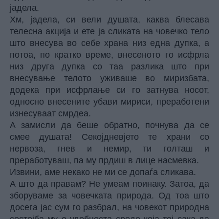
јадела.
Хм, јадела, си вели душата, каква блесава
телесна акција и ете ја сликата на човечко тело
што внесува во себе храна низ една дупка, а
потоа, по кратко време, внесеното го исфрла
низ друга дупка со таа разлика што при
внесување телото уживаше во миризбата,
додека при исфрлање си го затнува носот,
односно внесените убави мириси, преработени
изнесуваат смрдеа.
А замисли да беше обратно, почнува да се
смее душата! Секојдневјето те храни со
нервоза, гнев и немир, ти голташ и
преработуваш, па му прдиш в лице насмевка.
Извини, аме некако не ми се допаѓа сликава.
А што да правам? Не умеам поинаку. Затоа, да
зборуваме за човечката природа. Од тоа што
досега јас сум го разбрал, на човекот природна