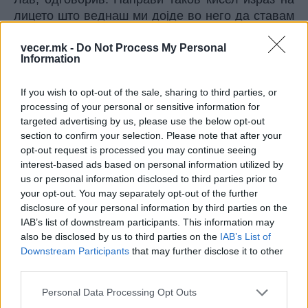
лицето што веднаш ми дојде во него да ставам
зелка за зимница. Што е проблемот, запрашав.
vecer.mk -
Do Not Process My Personal
Бившиот ми беше лав, одговори. А ти што си во
Information
хороскоп, прашав и јас. Рак, возврати. Така се
скиселив што веднаш можеше да ме искористи
If you wish to opt-out of the sale, sharing to third parties, or
како средство за чистење на веце-шолјата. Што
processing of your personal or sensitive information for
ти е, праша, мама и тато, шепнав, умреа од рак.
targeted advertising by us, please use the below opt-out
И живеевме среќно разделени до крајот на
section to confirm your selection. Please note that after your
пасусов.
opt-out request is processed you may continue seeing
Знам, ви се преврте утробата. Нема да видите
interest-based ads based on personal information utilized by
us or personal information disclosed to third parties prior to
од мене автобиографија, не сакам никому да му
your opt-out. You may separately opt-out of the further
ја загорчувам стварноста. За разлика од мене,
disclosure of your personal information by third parties on the
поголемиот дел од човештвото си ја наоѓа
IAB’s list of downstream participants. This information may
сродната душа, љубовта на својот живот.
also be disclosed by us to third parties on the
IAB’s List of
Кулминација на таа потрага, вообичаено се…
Downstream Participants
that may further disclose it to other
Децата? Не, децата се попатна станица,
third parties.
средство за прочистување на она што во
Personal Data Processing Opt Outs
родителот останало како неостварена