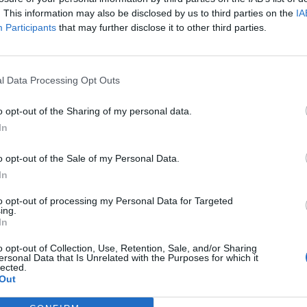
. This information may also be disclosed by us to third parties on the
IA
Participants
that may further disclose it to other third parties.
l Data Processing Opt Outs
o opt-out of the Sharing of my personal data.
In
o opt-out of the Sale of my Personal Data.
циската СДСМ, која го донесе Преспанскиот
In
аќа пораки кои што се полни со конструкции и
to opt-out of processing my Personal Data for Targeted
ицкоски, одговарајќи на новинарско прашање.
ing.
 не смееме да го заборавиме е дека тогашните
In
маме големи придобивки од потпишувањето на
o opt-out of Collection, Use, Retention, Sale, and/or Sharing
тетно здравство, бесплатно и поквалитетно
ersonal Data that Is Unrelated with the Purposes for which it
lected.
Веднаш ќе влеземе во НАТО, веднаш ќе ги
Out
име. Ништо од тоа не се случи. Ако се искучи
 се случи. Поучени од тие лекции од минатото