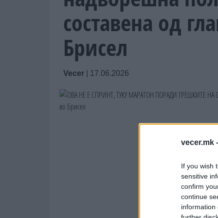
составена од гл
Брисел
Vecer
|
17.06.2026
vecer.mk 
If you wish 
sensitive in
confirm you
continue se
information 
further disc