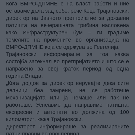
Кога ВМРО-ДПМНЕ е на власт работи и ние
оставаме дела зад себе, рече Коце Трајановски,
директор на Јавното претпријатие за државни
патишта на вечерашната трибина насловена
како Инфраструктурен бум – ги градиме
темелите на промените во организација на
ВМРО-ДПМНЕ која се одржува во Гевгелија.
Трајановски информираше за тоа каква
состојба затекнал во претпријатието и што се е
направено за овој краток период од една
година Влада.
„Кога дојдов за директор верувајте дека сите
делници беа замрени, не се работеше
механизацијата или ја немаше или пак не
работеше. Успеавме да направиме патишта,
експресни и автопати во должина од 100
километри“, кажа Трајановски.
Директорот информираше за реализираните
патни правци во овој период.