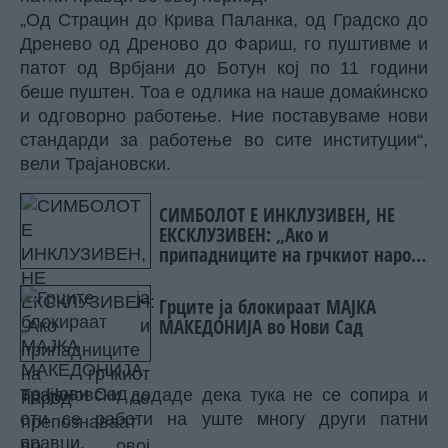
„Од Страцин до Крива Паланка, од Градско до
Дренево од Дреново до Фариш, го пуштивме и
патот од Врбјани до Ботун кој по 11 години
беше пуштен. Тоа е одлика на наше домаќинско
и одговорно работење. Ние поставуваме нови
стандарди за работење во сите институции“,
вели Трајановски.
СИМБОЛОТ Е ИНКЛУЗИВЕН, НЕ
ЕКСКЛУЗИВЕН: „Ако и
припадниците на грчкиот народ
се препознаваат во овој
споменик, не гледаме никаква
Грците ја блокираат МАЈКА
пречка во тоа“
МАКЕДОНИЈА во Нови Сад
Трајановски додаде дека тука не се сопира и
оти се работи на уште многу други патни
правци.