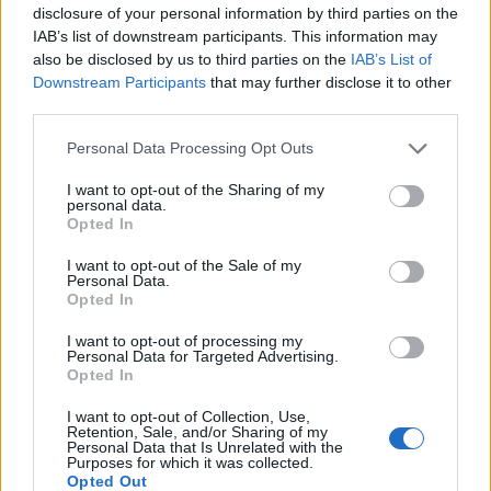
disclosure of your personal information by third parties on the
IAB’s list of downstream participants. This information may
also be disclosed by us to third parties on the
IAB’s List of
Downstream Participants
that may further disclose it to other
third parties.
Personal Data Processing Opt Outs
I want to opt-out of the Sharing of my
© Vecer.mk, правата за текстот се на редакцијата
personal data.
Opted In
Легитимно прашање од секој
I want to opt-out of the Sale of my
Personal Data.
домаќин - ЌЕ ПОСКАПИ ЛИ
Opted In
СТРУЈАТА? Ова е одговорот
I want to opt-out of processing my
Personal Data for Targeted Advertising.
Карпош тргна во “чистка“:
Opted In
ОПШТИНАТА И ПОЛИЦИЈАТА МЕЃУ
ДИВОГРАДБИТЕ ВО ЗЛОКУЌАНИ
I want to opt-out of Collection, Use,
Retention, Sale, and/or Sharing of my
Personal Data that Is Unrelated with the
Purposes for which it was collected.
Opted Out