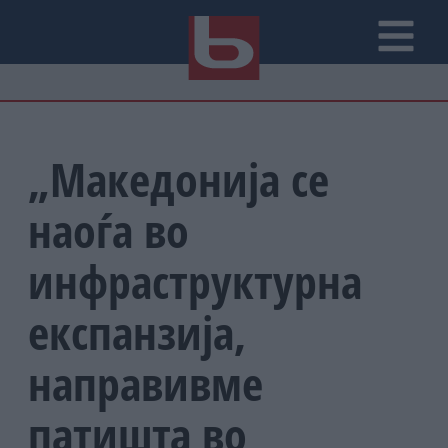
„Македонија се
наоѓа во
инфраструктурна
експанзија,
направивме
патишта во