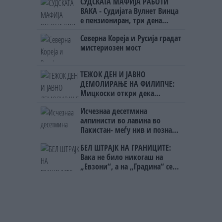
СУДСКАТА МАФИЈА РАБОТИ
ВАКА - Судијата Вулнет Винца
е пензиониран, три дена
откако му го врати пасошот
Северна Кореја и Русија градат
на бизнисменот Марковски
мистериозен мост
ТЕЖОК ДЕН И ЈАВНО
ДЕМОЛИРАЊЕ НА ФИЛИПЧЕ:
Мицкоски откри дека
човекот појма нема од
Исчезнаа десетмина
ништо, освен за кеш
алпинисти во лавина во
Пакистан- меѓу нив и познат
Непалец
БЕЛ ШТРАЈК НА ГРАНИЦИТЕ:
Вака не било никогаш на
„Евзони“, а на „Градина“ се
чека и пет часа