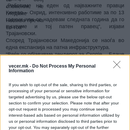
„Работиме на еден од најважните правци
Кичево – Охрид, интензивно работиме за по 13
години или се надевам следната година да го
пуштиме и тој патен правец“, изјави
Трајановски.
Според Трајановски Македонија се наоѓа во
една експанзија на патна инфраструктура.
“Веќе го објавивме тендерот за Скопје – Блаце
за оние фамозни 10 километри. Тие почнаа од
vecer.mk -
Do Not Process My Personal
Блаце кон Скопје и направија само два
Information
километри кои завршуваат во еден дол“,
информираше Трајановски.
If you wish to opt-out of the sale, sharing to third parties, or
processing of your personal or sensitive information for
targeted advertising by us, please use the below opt-out
section to confirm your selection. Please note that after your
opt-out request is processed you may continue seeing
interest-based ads based on personal information utilized by
us or personal information disclosed to third parties prior to
your opt-out. You may separately opt-out of the further