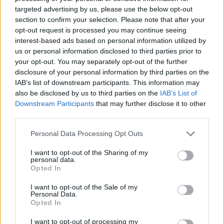
© Vecer.mk, правата за текстот се на редакцијата
targeted advertising by us, please use the below opt-out
section to confirm your selection. Please note that after your
Легитимно прашање од секој
opt-out request is processed you may continue seeing
домаќин - ЌЕ ПОСКАПИ ЛИ
interest-based ads based on personal information utilized by
СТРУЈАТА? Ова е одговорот
us or personal information disclosed to third parties prior to
your opt-out. You may separately opt-out of the further
disclosure of your personal information by third parties on the
Карпош тргна во “чистка“:
ОПШТИНАТА И ПОЛИЦИЈАТА МЕЃУ
IAB’s list of downstream participants. This information may
ДИВОГРАДБИТЕ ВО ЗЛОКУЌАНИ
also be disclosed by us to third parties on the
IAB’s List of
Downstream Participants
that may further disclose it to other
third parties.
Personal Data Processing Opt Outs
НАЈЧИТАНИ ВО ПОСЛЕДНИ 7 ДЕНА
I want to opt-out of the Sharing of my
personal data.
Opted In
ИСТОРИСКО ОБЕДИНУВАЊЕ НА
МАКЕДОНЦИТЕ ВО СРБИЈА:
I want to opt-out of the Sale of my
ФОРМИРАН МАКЕДОНСКИОТ
Personal Data.
НАЦИОНАЛЕН СОЈУЗ
Opted In
Ахмети кажа што го мачи:
СЛУШАМ, САКААТ ДА СЕ СУДИ
I want to opt-out of processing my