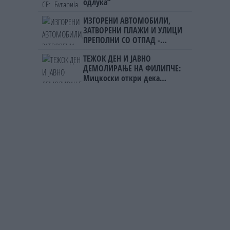
одлука“
ИЗГОРЕНИ АВТОМОБИЛИ,
ЗАТВОРЕНИ ПЛАЖИ И УЛИЦИ
ПРЕПОЛНИ СО ОТПАД -
Фнидек во хаос по
ТЕЖОК ДЕН И ЈАВНО
мигрантскиот бран кон Сеута
ДЕМОЛИРАЊЕ НА ФИЛИПЧЕ:
Мицкоски откри дека
човекот појма нема од
ништо, освен за кеш