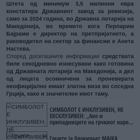
Штета од минимум 3,5 милиони евра
констатира Државниот завод за ревизија,
само за 2024 година, во Државна лотарија на
Македонија, во времето кога Перпарим
Бајрами е директор на претпријатието, а
раководител на сектор за финансии е Анета
Настева.
Според досегашните информации
средствата
биле секојдневно изнесувани како готовина
од Државната лотарија на Македонија, а дел
од лицата осомничени за проневерата
неофицијално имаат златна виза во соседна
Грција, како и значителен имот таму.
СИМБОЛОТ Е ИНКЛУЗИВЕН, НЕ
ЕКСКЛУЗИВЕН: „Ако и
припадниците на грчкиот народ
се препознаваат во овој
споменик, не гледаме никаква
Грците ја блокираат МАЈКА