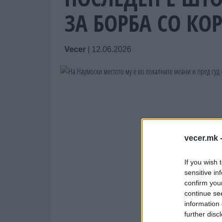
ЗА БОРБА СО КО
Vecer
|
12.06.2026
vecer.mk 
If you wish 
sensitive in
confirm you
continue se
information 
further disc