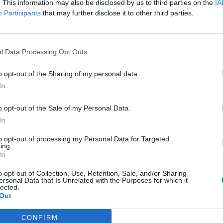
. This information may also be disclosed by us to third parties on the
IA
Participants
that may further disclose it to other third parties.
l Data Processing Opt Outs
o opt-out of the Sharing of my personal data.
In
агираше на денешната прес-конференција на
o opt-out of the Sale of my Personal Data.
аумоски е последниот што може да зборува за
In
т дека Наумоски, поранешен градоначалник на
to opt-out of processing my Personal Data for Targeted
ing.
член на Извршниот одбор на СДСМ, уште на
In
ил градоначалничката плата, а јавноста, како
ите во локални угостителски објекти.
o opt-out of Collection, Use, Retention, Sale, and/or Sharing
ersonal Data that Is Unrelated with the Purposes for which it
lected.
ТО
Филипче доби “ПРЕМА
Out
БРАДУ И БРИЧ“... После 500
говори на омраза против
CONFIRM