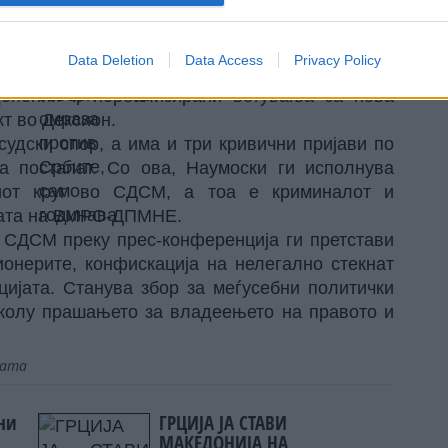
Србите, само годинава
оследните шест месеци од неговиот мандат се
Data Deletion
Data Access
Privacy Policy
 планови, додека граѓаните се соочувале со
депонии и нереализирани ветувања за нова
т во Дексион.
судски спор, а има и три кривични пријави по
а постапат. Со ова, Наумоски ги исполнува
иот круг во СДСМ, а тоа е криминалот и
ијата на ВМРО-ДПМНЕ.
о СДСМ преку прес-конференција ги претстави
ионерите, конфискација на нелегално стекнат
цијата. Станува збор за меѓусебни политички
околу прашањето за владеењето на правото и
јата
лни
ГРЦИЈА ЈА СТАВИ
МАКЕДОНИЈА НА