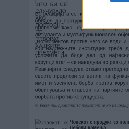
ХАШКИТЕ ПРЕДМЕТИ
Во реакцијата се посочува дека во п
обидел да протурка 25 урбанистички
проблеми како недостиг од вода, 
амбуланта и мултифункционален објек
„Во моментов против него се води и 
кои надлежните институции треба д
условите да биде дел од најтесн
корупцијата“ – се наведува во реакц
Реакцијата следува откако претходн
своите предлози за ветинг на функц
имот и засилена борба против коруп
обвинувања и ставови на партиите 
борбата против корупцијата.
© Vecer.mk, правата за текстот се на редакци
Човекот е продукт со по
џебови камења