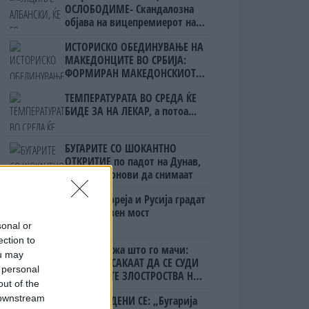
ОСЛОБОДИМЕ- Скандалозна
објава на вицепремиерот на
Црна Гора
ИСТОРИСКО ОБЕДИНУВАЊЕ НА
МАКЕДОНЦИТЕ ВО СРБИЈА:
ФОРМИРАН МАКЕДОНСКИОТ
НАЦИОНАЛЕН СОЈУЗ
ТЕМПЕРАТУРАТА ВО СРЕДА ЌЕ
БИДЕ ЗА НА ЛЕКАР, а потоа...
БУГАРИТЕ СО ШОКАНТНО
ОТКРИТИЕ по падот на Дунав,
кренаа дронови да снимаат
Северна Кореја и Русија градат
мистериозен мост
sonal or
ection to
Ахмети кажа што го мачи:
ou may
СЛУШАМ, САКААТ ДА СЕ СУДИ
 personal
ЗА ВОЕНИТЕ ЗЛОСТРОСТВА НА
out of the
УЧК...
 downstream
ПРЕДУПРЕДЕНИ СЕ: „Бугарија