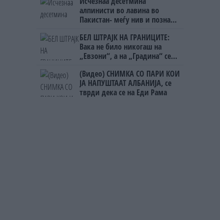
Исчезнаа десетмина
алпинисти во лавина во
Пакистан- меѓу нив и познат
Непалец
БЕЛ ШТРАЈК НА ГРАНИЦИТЕ:
Вака не било никогаш на
„Евзони“, а на „Градина“ се
чека и пет часа
(Видео) СНИМКА СО ПАРИ КОИ
ЈА НАПУШТААТ АЛБАНИЈА, се
тврди дека се на Еди Рама