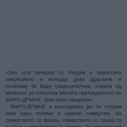
-Ова што вечерва го гледам е навистина
инпресивно и потврда дека Драганче и
понатаму ќе биде градоначалник, порача од
митингот во Општина Могила претседателот на
ВМРО-ДПМНЕ, Христијан Мицкоски.
- ВМРО-ДПМНЕ и коалицијата јас ги гледам
како едно големо и широко семејство. За
семејството се бориш, семејството го сакаш го