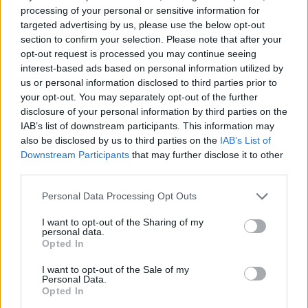
нема кој да го полни, потенцираше Мицкоски.
processing of your personal or sensitive information for
© Vecer.mk, правата за текстот се на редакцијата
targeted advertising by us, please use the below opt-out
section to confirm your selection. Please note that after your
opt-out request is processed you may continue seeing
ТАЛОГ НА ОПШТЕСТВОТО КОЈ 20
interest-based ads based on personal information utilized by
ГОДИНИ ЈА ЦИЦА ДРЖАВАТА,
us or personal information disclosed to third parties prior to
ВМРО-ДПМНЕ остро кон
your opt-out. You may separately opt-out of the further
Жерновски
disclosure of your personal information by third parties on the
ДВАЈЦА МАКЕДОНЦИ НА ЦРНАТА
IAB’s list of downstream participants. This information may
ЛИСТА НА АЛБАНИЈА - Прогласени
also be disclosed by us to third parties on the
IAB’s List of
за персона нон грата
Downstream Participants
that may further disclose it to other
third parties.
Personal Data Processing Opt Outs
I want to opt-out of the Sharing of my
personal data.
НАЈЧИТАНИ ВО ПОСЛЕДНИ 7 ДЕНА
Opted In
Ахмети кажа што го мачи:
I want to opt-out of the Sale of my
СЛУШАМ, САКААТ ДА СЕ СУДИ
Personal Data.
ЗА ВОЕНИТЕ ЗЛОСТРОСТВА НА
Opted In
УЧК...