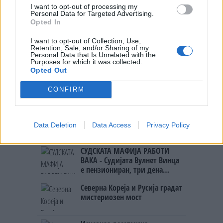
ИСТОРИСКО ОБЕДИНУВАЊЕ НА
I want to opt-out of processing my
МАКЕДОНЦИТЕ ВО СРБИЈА:
Personal Data for Targeted Advertising.
ФОРМИРАН МАКЕДОНСКИОТ
Opted In
НАЦИОНАЛЕН СОЈУЗ
ТЕЖОК ДЕН И ЈАВНО
I want to opt-out of Collection, Use,
Retention, Sale, and/or Sharing of my
ДЕМОЛИРАЊЕ НА ФИЛИПЧЕ:
Personal Data that Is Unrelated with the
Мицкоски откри дека
Purposes for which it was collected.
човекот појма нема од
Opted Out
ПРЕДУПРЕДЕНИ СЕ: „Бугарија
ништо, освен за кеш
итно ја преиспитува својата
CONFIRM
одлука“
ТЕМПЕРАТУРАТА ВО СРЕДА ЌЕ
БИДЕ ЗА НА ЛЕКАР, а потоа...
Data Deletion
Data Access
Privacy Policy
СУДСКАТА МАФИЈА РАБОТИ
ВАКА - Судијата Вулнет Винца
е пензиониран, три дена
откако му го врати пасошот
Северна Кореја и Русија градат
на бизнисменот Марковски
мистериозен мост