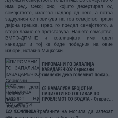
љубиш и семејството го штитиш. Во семејството
има ред. Секој оној којшто дезертирал од
семејството, излегол надвор од него, а потоа
задкулиси се повикува на тоа семејство прави
двјона грешка. Прво, го предал семејството, а
второ лажно се претставува. Нашето семсјетво,
ВМРО-ДПМНЕ и коалицијата има еден
кандидат и тој ќе биде победник на овие
избори, истакна Мицкоски.
ПИРОМАНИ ГО ЗАПАЛИЈА
КАВАДАРЕЧКО? Сериозни
сомнежи дека големиот пожар е
подметнат
СЕ НАМАЛУВА БРОЈОТ НА
ПАЦИЕНТИ ВО ГОСТИВАР ПО
ПРОБЛЕМОТ СО ВОДАТА - Откриен
нов сомнителен случај на
Западнонилска треска
Тој ги повика граѓаните на Могила да излезат
масовно и да гласаат за бројот 9.