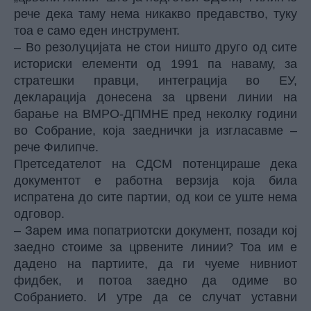
рече дека таму нема никакво предавство, туку
тоа е само еден инструмент.
– Во резолуцијата не стои ништо друго од сите
историски елементи од 1991 па наваму, за
стратешки правци, интеграција во ЕУ,
декларација донесена за црвени линии на
барање на ВМРО-ДПМНЕ пред неколку години
во Собрание, која заеднички ја изгласавме –
рече Филипче.
Претседателот на СДСМ потенцираше дека
документот е работна верзија која била
испратена до сите партии, од кои се уште нема
одговор.
– Зарем има попатриотски документ, позади кој
заедно стоиме за црвените линии? Тоа им е
дадено на партиите, да ги чуеме нивниот
фидбек, и потоа заедно да одиме во
Собранието. И утре да се случат уставни