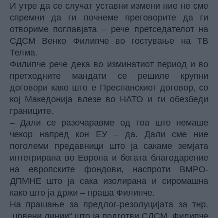
И утре да се случат уставни измени ние не сме
спремни да ги почнеме преговорите да ги
отвориме поглавјата –
рече претседателот на
СДСМ Венко Филипче во гостување на ТВ
Телма.
Филипче рече дека в
о изминатиот период и во
претходните мандати се решиле крупни
договори како што е Преспанскиот договор, со
кој Македонија влезе во НАТО и ги обезбеди
границите.
– Дали се разочаравме од тоа што немаше
чекор напред кон ЕУ – да. Дали сме ние
поголеми предавници што ја сакаме земјата
интегрирана во Европа и богата благодарение
на европските фондови, наспроти ВМРО-
ДПМНЕ што ја сака изолирана и сиромашна
како што ја држи –
праша
Филипче.
На прашање
за
предлог-резолуцијата за тнр.
„црвени линии“ што ја подготви СДСМ
, Филипче