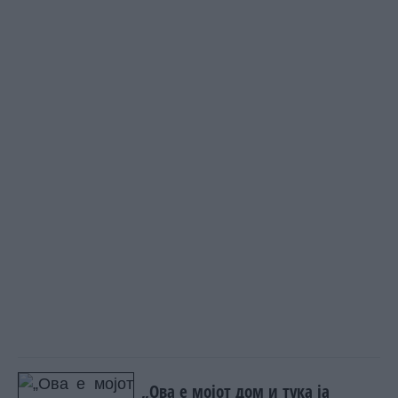
„Ова е мојот дом и тука ја