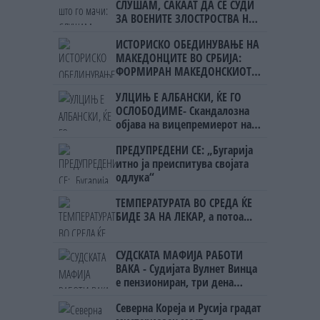
СЛУШАМ, САКААТ ДА СЕ СУДИ
ЗА ВОЕНИТЕ ЗЛОСТРОСТВА НА
УЧК...
ИСТОРИСКО ОБЕДИНУВАЊЕ НА
МАКЕДОНЦИТЕ ВО СРБИЈА:
ФОРМИРАН МАКЕДОНСКИОТ
НАЦИОНАЛЕН СОЈУЗ
УЛЦИЊ Е АЛБАНСКИ, ЌЕ ГО
ОСЛОБОДИМЕ- Скандалозна
објава на вицепремиерот на
Црна Гора
ПРЕДУПРЕДЕНИ СЕ: „Бугарија
итно ја преиспитува својата
одлука“
ТЕМПЕРАТУРАТА ВО СРЕДА ЌЕ
БИДЕ ЗА НА ЛЕКАР, а потоа...
СУДСКАТА МАФИЈА РАБОТИ
ВАКА - Судијата Вулнет Винца
е пензиониран, три дена
откако му го врати пасошот
Северна Кореја и Русија градат
на бизнисменот Марковски