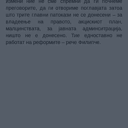
измени ние не сме спремни да ги почнеме
преговорите, да ги отвориме поглавјата затоа
што трите главни патокази не се донесени – за
владеење на правото, акцискиот план,
малцинствата, за јавната админситрација,
ништо не е донесено. Тие едноставно не
работат на реформите –
рече
Филипче.