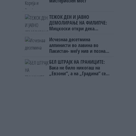
мистериозен мост
ТЕЖОК ДЕН И ЈАВНО
ДЕМОЛИРАЊЕ НА ФИЛИПЧЕ:
Мицкоски откри дека
човекот појма нема од
Исчезнаа десетмина
ништо, освен за кеш
алпинисти во лавина во
Пакистан- меѓу нив и познат
Непалец
БЕЛ ШТРАЈК НА ГРАНИЦИТЕ:
Вака не било никогаш на
„Евзони“, а на „Градина“ се
чека и пет часа