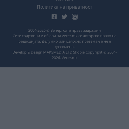
Политика на приватност
2004-
2026
© Вечер, сите права задржани
Сите содржини и објави на vecer.mk се авторско право на
редакцијата. Делумно или целосно преземање не е
дозволено.
Develop & Design MAKSMEDIA LTD Skopje Copyright © 2004-
2026
. Vecer.mk