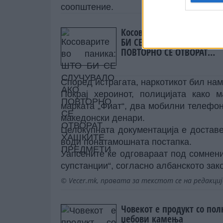
соопштение.
Косоварите во паника: Ш
БИ СЕ СЛУЧУВАЛО АКО
ПОВТОРНО СЕ ОТВОРАТ
ХАШКИТЕ ПРЕДМЕТИ
Според истрагата, наркотикот бил нам
Покрај хероинот, полицијата како 
марката „Фиат“, два мобилни телефона
македонски денари.
Целокупната документација е доставе
води понатамошната постапка.
Уапсените ќе одговараат под сомнени
супстанции“, согласно албанското зак
© Vecer.mk, правата за текстот се на редакци
Човекот е продукт со по
џебови камења