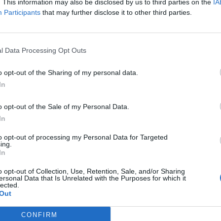
. This information may also be disclosed by us to third parties on the
IA
Participants
that may further disclose it to other third parties.
l Data Processing Opt Outs
o opt-out of the Sharing of my personal data.
 уапсен во Албанија откако полицијата во
In
ограм хероин, за кој се сомнева дека бил
 на македонско-албанската граница.
o opt-out of the Sale of my Personal Data.
кцијата била реализирана на патниот правец
In
ено сомнително комбе за рутинска контрола.
Л.Г. од Струга и 45-годишниот А.Б. од Драч, а
to opt-out of processing my Personal Data for Targeted
ing.
криле дека во една од гумите бил скриен еден
In
е државјанинот од Република Македонија, Л.Г.
o opt-out of Collection, Use, Retention, Sale, and/or Sharing
ersonal Data that Is Unrelated with the Purposes for which it
ин А.Б.(45) од Драч, било запрено за проверки
lected.
При контрола во гума на возилото откриени и
Out
прошверцуван од македонска на албанска
на границата“, се наведува во полициското
CONFIRM