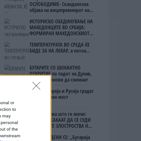
ОСЛОБОДИМЕ- Скандалозна
објава на вицепремиерот на
Црна Гора
ИСТОРИСКО ОБЕДИНУВАЊЕ НА
МАКЕДОНЦИТЕ ВО СРБИЈА:
ФОРМИРАН МАКЕДОНСКИОТ
НАЦИОНАЛЕН СОЈУЗ
ТЕМПЕРАТУРАТА ВО СРЕДА ЌЕ
БИДЕ ЗА НА ЛЕКАР, а потоа...
БУГАРИТЕ СО ШОКАНТНО
ОТКРИТИЕ по падот на Дунав,
кренаа дронови да снимаат
Северна Кореја и Русија градат
мистериозен мост
sonal or
ection to
Ахмети кажа што го мачи:
ou may
СЛУШАМ, САКААТ ДА СЕ СУДИ
 personal
ЗА ВОЕНИТЕ ЗЛОСТРОСТВА НА
out of the
УЧК...
 downstream
ПРЕДУПРЕДЕНИ СЕ: „Бугарија