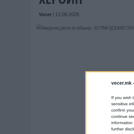
Vecer
|
12.06.2026
vecer.mk 
If you wish 
sensitive in
confirm you
continue se
information 
further disc