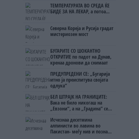
Црна Гора
ТЕМПЕРАТУРАТА ВО СРЕДА ЌЕ
БИДЕ ЗА НА ЛЕКАР, а потоа...
Северна Кореја и Русија градат
мистериозен мост
БУГАРИТЕ СО ШОКАНТНО
ОТКРИТИЕ по падот на Дунав,
кренаа дронови да снимаат
ПРЕДУПРЕДЕНИ СЕ: „Бугарија
итно ја преиспитува својата
одлука“
БЕЛ ШТРАЈК НА ГРАНИЦИТЕ:
Вака не било никогаш на
„Евзони“, а на „Градина“ се
чека и пет часа
Исчезнаа десетмина
алпинисти во лавина во
Пакистан- меѓу нив и познат
Непалец