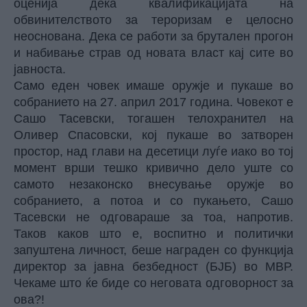
оценија дека квалификацијата на
обвинителството за тероризам е целосно
неоснована. Дека се работи за брутален прогон
и набивање страв од новата власт кај сите во
јавноста.
Само еден човек имаше оружје и пукаше во
собранието на 27. април 2017 година. Човекот е
Сашо Тасевски, тогашен телохранител на
Оливер Спасовски, кој пукаше во затворен
простор, над глави на десетици луѓе иако во тој
момент врши тешко кривично дело уште со
самото незаконско внесување оружје во
собранието, а потоа и со пукањето, Сашо
Тасевски не одговараше за тоа, напротив.
Таков каков што е, воспитно и политички
запуштена личност, беше награден со функција
директор за јавна безбедност (БЈБ) во МВР.
Чекаме што ќе биде со неговата одговорност за
ова?!