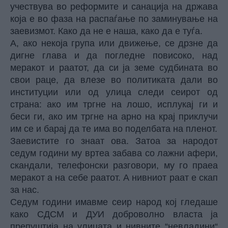
учествува во реформите и санација на држава
која е во фаза на распаѓање по заминување на
заевизмот. Како да не е наша, како да е туѓа.
А, ако некоја група или движење, се дрзне да
дигне глава и да погледне повисоко, над
меракот и раатот, да си ја земе судбината во
свои раце, да влезе во политиката дали во
институции или од улица следи сеирот од
страна: ако им тргне на лошо, исплукај ги и
беси ги, ако им тргне на арно на крај приклучи
им се и барај да те има во поделбата на пленот.
Заевистите го знаат ова. Затоа за народот
седум години му вртеа забава со лажни афери,
скандали, телефонски разговори, му го праеа
меракот а на себе раатот. А нивниот раат е скап
за нас.
Седум години имавме сеир народ кој гледаше
како СДСМ и ДУИ доброволно власта ја
препуштија на улицата и нивните “невладини“