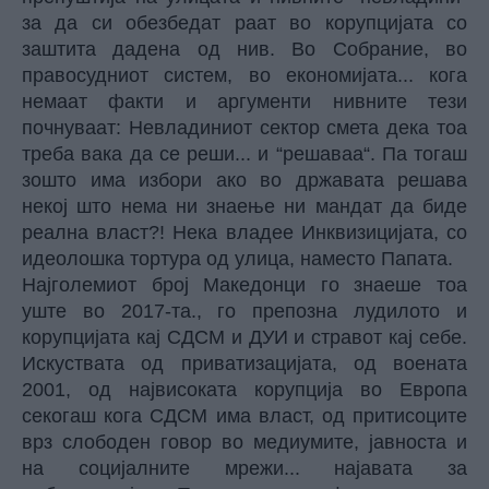
за да си обезбедат раат во корупцијата со
заштита дадена од нив. Во Собрание, во
правосудниот систем, во економијата... кога
немаат факти и аргументи нивните тези
почнуваат: Невладиниот сектор смета дека тоа
треба вака да се реши... и “решаваа“. Па тогаш
зошто има избори ако во државата решава
некој што нема ни знаење ни мандат да биде
реална власт?! Нека владее Инквизицијата, со
идеолошка тортура од улица, наместо Папата.
Најголемиот број Македонци го знаеше тоа
уште во 2017-та., го препозна лудилото и
корупцијата кај СДСМ и ДУИ и стравот кај себе.
Искуствата од приватизацијата, од воената
2001, од највисоката корупција во Европа
секогаш кога СДСМ има власт, од притисоците
врз слободен говор во медиумите, јавноста и
на социјалните мрежи... најавата за