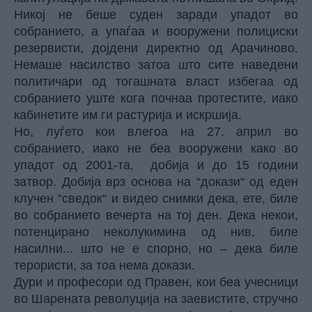
Никој не беше суден заради упадот во
собранието, а упаѓаа и вооружени полициски
резервисти, дојдени директно од Арачиново.
Немаше насилство затоа што сите наведени
политичари од тогашната власт избегаа од
собранието уште кога почнаа протестите, иако
кабинетите им ги растурија и искршија.
Но, луѓето кои влегоа на 27. април во
собранието, иако не беа вооружени како во
упадот од 2001-та, добија и до 15 години
затвор. Добија врз основа на “докази“ од еден
клучен “сведок“ и видео снимки дека, ете, биле
во собранието вечерта на тој ден. Дека некои,
потенцирано неколукимина од нив, биле
насилни... што не е спорно, но – дека биле
терористи, за тоа нема докази.
Дури и професори од Правен, кои беа учесници
во Шарената револуција на заевистите, стручно