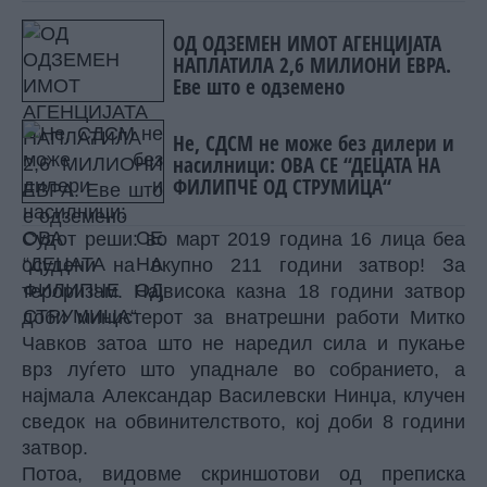
ОД ОДЗЕМЕН ИМОТ АГЕНЦИЈАТА
НАПЛАТИЛА 2,6 МИЛИОНИ ЕВРА.
Еве што е одземено
Не, СДСМ не може без дилери и
насилници: ОВА СЕ “ДЕЦАТА НА
ФИЛИПЧЕ ОД СТРУМИЦА“
Судот реши: во март 2019 година 16 лица беа
осудени на вкупно 211 години затвор! За
тероризам. Највисока казна 18 години затвор
доби министерот за внатрешни работи Митко
Чавков затоа што не наредил сила и пукање
врз луѓето што упаднале во собранието, а
најмала Александар Василевски Нинџа, клучен
сведок на обвинителството, кој доби 8 години
затвор.
Потоа, видовме скриншотови од преписка