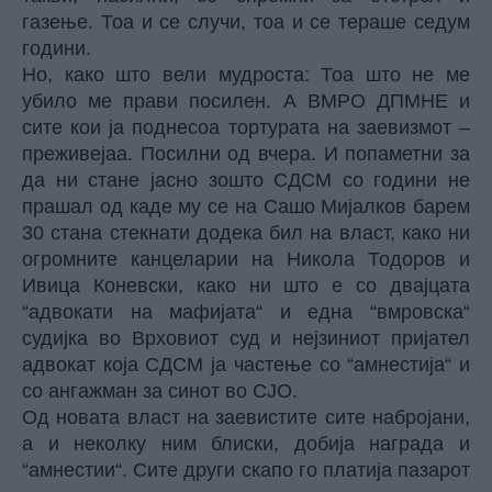
газење. Тоа и се случи, тоа и се тераше седум
години.
Но, како што вели мудроста: Тоа што не ме
убило ме прави посилен. А ВМРО ДПМНЕ и
сите кои ја поднесоа тортурата на заевизмот –
преживејаа. Посилни од вчера. И попаметни за
да ни стане јасно зошто СДСМ со години не
прашал од каде му се на Сашо Мијалков барем
30 стана стекнати додека бил на власт, како ни
огромните канцеларии на Никола Тодоров и
Ивица Коневски, како ни што е со двајцата
“адвокати на мафијата“ и една “вмровска“
судијка во Врховиот суд и нејзиниот пријател
адвокат која СДСМ ја частење со “амнестија“ и
со ангажман за синот во СЈО.
Од новата власт на заевистите сите набројани,
а и неколку ним блиски, добија награда и
“амнестии“. Сите други скапо го платија пазарот