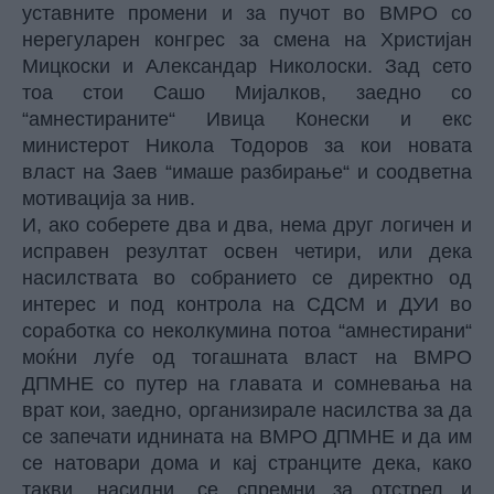
уставните промени и за пучот во ВМРО со
нерегуларен конгрес за смена на Христијан
Мицкоски и Александар Николоски. Зад сето
тоа стои Сашо Мијалков, заедно со
“амнестираните“ Ивица Конески и екс
министерот Никола Тодоров за кои новата
власт на Заев “имаше разбирање“ и соодветна
мотивација за нив.
И, ако соберете два и два, нема друг логичен и
исправен резултат освен четири, или дека
насилствата во собранието се директно од
интерес и под контрола на СДСМ и ДУИ во
соработка со неколкумина потоа “амнестирани“
моќни луѓе од тогашната власт на ВМРО
ДПМНЕ со путер на главата и сомневања на
врат кои, заедно, организирале насилства за да
се запечати иднината на ВМРО ДПМНЕ и да им
се натовари дома и кај странците дека, како
такви, насилни, се спремни за отстрел и