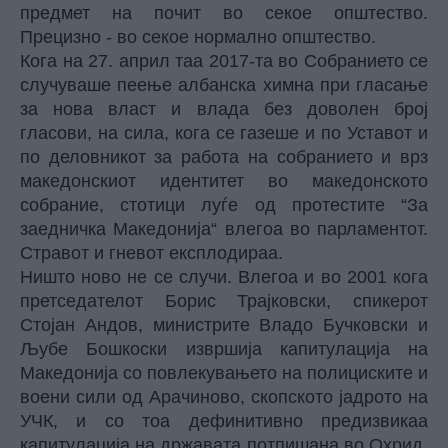
предмет на почит во секое општество.
Прецизно - во секое нормално општество.
Кога на 27. април таа 2017-та во Собранието се
случуваше пеење албанска химна при гласање
за нова власт и влада без доволен број
гласови, на сила, кога се газеше и по Уставот и
по деловникот за работа на собранието и врз
македонскиот идентитет во македонското
собрание, стотици луѓе од протестите “За
заедничка Македонија“ влегоа во парламентот.
Стравот и гневот експлодираа.
Ништо ново не се случи. Влегоа и во 2001 кога
претседателот Борис Трајковски, спикерот
Стојан Андов, министрите Владо Бучковски и
Љубе Бошкоски извршија капитулација на
Македонија со повлекувањето на полициските и
воени сили од Арачиново, скопското јадрото на
УЧК, и со тоа дефинитивно предизвикаа
капитулација на државата потпишана во Охрид.