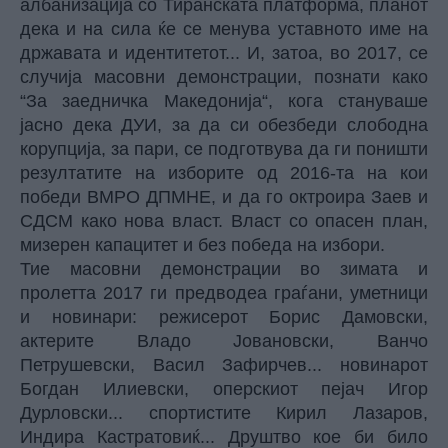
албанизација со Тиранската платформа, планот
дека и на сила ќе се менува уставното име на
државата и идентитетот... И, затоа, во 2017, се
случија масовни демонстрации, познати како
“За заедничка Македонија“, кога стануваше
јасно дека ДУИ, за да си обезбеди слободна
корупција, за пари, се подготвува да ги поништи
резултатите на изборите од 2016-та на кои
победи ВМРО ДПМНЕ, и да го октроира Заев и
СДСМ како нова власт. Власт со опасен план,
мизерен капацитет и без победа на избори.
Тие масовни демонстрации во зимата и
пролетта 2017 ги предводеа граѓани, уметници
и новинари: режисерот Борис Дамовски,
актерите Владо Јовановски, Ванчо
Петрушевски, Васил Зафирчев... новинарот
Богдан Илиевски, оперскиот пејач Игор
Дурловски... спортистите Кирил Лазаров,
Индира Кастратовиќ... Друштво кое би било