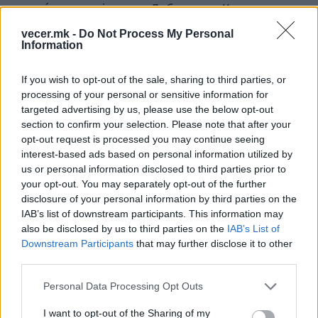
помеѓу судијката Добрила Кацарска и
обвинителката Русковска како договараат
vecer.mk -
Do Not Process My Personal
пресуди за обвинетите. Лично имам видено пар
Information
документи, кои ги криеле обвинителството на
Јовевски и агенцијата за безбедност на Заев
If you wish to opt-out of the sale, sharing to third parties, or
(АНБ), во кои “клучниот сведок“ децидно тврди
processing of your personal or sensitive information for
targeted advertising by us, please use the below opt-out
дека зад упадот во собранието стои тогашниот
section to confirm your selection. Please note that after your
директор на УБК Сашо Мијалков и тројца
opt-out request is processed you may continue seeing
негови први соработници. Потоа, ова
interest-based ads based on personal information utilized by
сведочење е тргнато на страна, сокриено, а
us or personal information disclosed to third parties prior to
сведокот дал ново со релативизирање на
your opt-out. You may separately opt-out of the further
фактите.
disclosure of your personal information by third parties on the
За правната постапка, криењето на овие искази
IAB’s list of downstream participants. This information may
also be disclosed by us to third parties on the
IAB’s List of
и документи од страна на Обвинителството од
Downstream Participants
that may further disclose it to other
судот и од одбраната е криминал и сосема
third parties.
доволен основ за – повторување на
постапката. Имено, секој доказ на
Personal Data Processing Opt Outs
обвинителството мора да се стави на
I want to opt-out of the Sharing of my
располагање на судот и одбраната, во