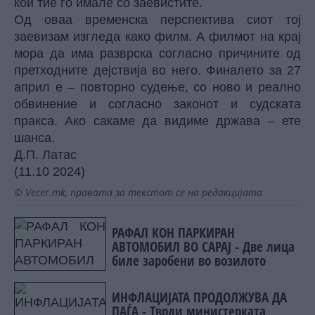
кои тие го имале со заевистите.
Од оваа временска перспектива сиот тој
заевизам изгледа како филм. А филмот на крај
мора да има разврска согласно причините од
претходните дејствија во него. Финалето за 27
април е – повторно судење, со ново и реално
обвинение и согласно законот и судската
пракса. Ако сакаме да видиме држава – ете
шанса.
Д.П. Латас
(11.10 2024)
© Vecer.mk, правата за текстот се на редакцијата
РАФАЛ КОН ПАРКИРАН
АВТОМОБИЛ ВО САРАЈ - Две лица
биле заробени во возилото
ИНФЛАЦИЈАТА ПРОДОЛЖУВА ДА
ПАЃА - Тврди министерката