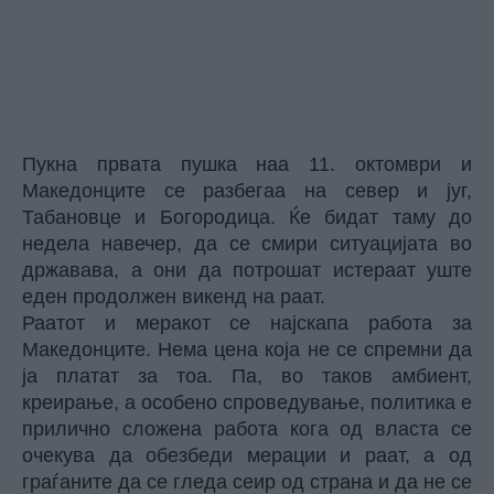
Пукна првата пушка наа 11. октомври и
Македонците се разбегаа на север и југ,
Табановце и Богородица. Ќе бидат таму до
недела навечер, да се смири ситуацијата во
државава, а они да потрошат истераат уште
еден продолжен викенд на раат.
Раатот и меракот се најскапа работа за
Македонците. Нема цена која не се спремни да
ја платат за тоа. Па, во таков амбиент,
креирање, а особено спроведување, политика е
прилично сложена работа кога од власта се
очекува да обезбеди мерации и раат, а од
граѓаните да се гледа сеир од страна и да не се