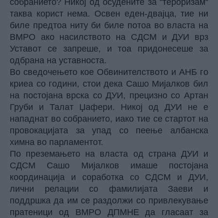
собранието? Никој од осудените за “тероризам“
таква корист нема. Освен еден-двајца, тие ни
биле предтоа ниту би биле потоа во власта на
ВМРО ако насилството на СДСМ и ДУИ врз
Уставот се запреше, и тоа придонесеше за
одбрана на уставноста.
Во сведочењето кое Обвинителството и АНБ го
криеа со години, стои дека Сашо Мијалков бил
на постојана врска со ДУИ, прецизно со Артан
Груби и Талат Џафери. Никој од ДУИ не е
нападнат во собранието, иако тие се стартот на
провокацијата за упад со пеење албанска
химна во парламентот.
По преземањето на власта од страна ДУИ и
СДСМ Сашо Мијалков имаше постојана
координација и соработка со СДСМ и ДУИ,
лични релации со фамилијата Заеви и
поддршка да им се раздолжи со привлекување
пратеници од ВМРО ДПМНЕ да гласаат за