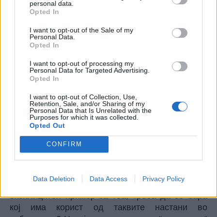
personal data.
спротивно, паѓа обвинението.
Opted In
Јас уште истата таа вечер, на 27. април, не
I want to opt-out of the Sale of my
можев да најдам логика зошто постоеле
Personal Data.
неколкумина под црни маски кои провоцирале
Opted In
нереди?! Потоа се дозна дека биле од УБК на
I want to opt-out of processing my
Мијалков. На ВМРО ДПМНЕ никако не му
Personal Data for Targeted Advertising.
Opted In
одговараше насилство во собранието. Јасно е
дека ако странците решиле да премолчат
I want to opt-out of Collection, Use,
воспоставување нова власт на сила, без
Retention, Sale, and/or Sharing of my
Personal Data that Is Unrelated with the
кворум, кога веќе дошол часот да се изгласа
Purposes for which it was collected.
како таква, никој во Европа и САД потоа нема
Opted Out
да ја признае власта на ВМРО ДПМНЕ која
CONFIRM
следи по извршените насилства. А Македонија
е мала, не може да издржи таков притисок од
странство.
Data Deletion
Data Access
Privacy Policy
Но, како во секоја политичка интрига, а оваа е
експлицитен пример за тоа, треба да се бара
кој има корист од таквите настани во